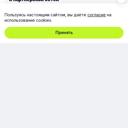
Пользуясь настоящим сайтом, вы даёте
согласие
на
использование cookies.
Подробнее
Принять
Все кейсы
Покажем Эквио в деле
Запишитесь на демо Эквио. Покажем платформу
на ваших задачах и откроем доступ
для тестирования.