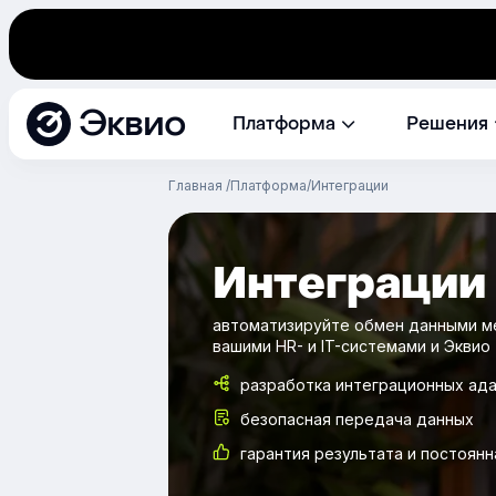
Эквио
Платформа
Решения
Главная
Платформа
Интеграции
Интеграции
автоматизируйте обмен данными 
вашими HR- и IT-системами и Эквио
разработка интеграционных ад
безопасная передача данных
гарантия результата и постоян