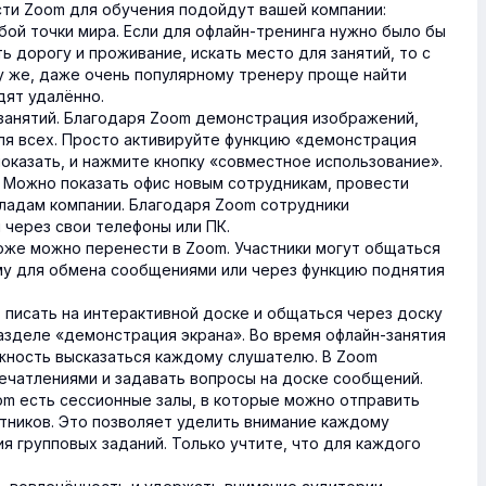
ти Zoom для обучения подойдут вашей компании:
бой точки мира. Если для офлайн-тренинга нужно было бы
ь дорогу и проживание, искать место для занятий, то с
у же, даже очень популярному тренеру проще найти
дят удалённо.
занятий. Благодаря Zoom демонстрация изображений,
ля всех. Просто активируйте функцию «демонстрация
показать, и нажмите кнопку «совместное использование».
 Можно показать офис новым сотрудникам, провести
кладам компании. Благодаря Zoom сотрудники
 через свои телефоны или ПК.
оже можно перенести в Zoom. Участники могут общаться
рму для обмена сообщениями или через функцию поднятия
т писать на интерактивной доске и общаться через доску
азделе «демонстрация экрана». Во время офлайн-занятия
жность высказаться каждому слушателю. В Zoom
ечатлениями и задавать вопросы на доске сообщений.
oom есть сессионные залы, в которые можно отправить
тников. Это позволяет уделить внимание каждому
 групповых заданий. Только учтите, что для каждого