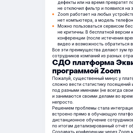
дефекты или на время превратят п
не отключил фильтр и появился на 
Zoom работает на любых устройств
нет компьютера, а модель телефон
Можно пользоваться сервисом бесп
не критичны. В бесплатной версии
конференции (после истечения врем
видео и возможность обратиться 
Все эти преимущества делают зум п
сотрудников компаний из разных отра
СДО платформа Экви
программой Zoom
Пожалуй, существенный минус у плат
сложно вести статистику посещений 
под разными именами (не всегда сво
и занимаются своими делами во врем
непросто.
Решением проблемы стала интеграци
встроено прямо в обучающую платфор
дистанционное обучение сотрудников
по итогам детализированный отчёт об
Создавать конференции через Zoom м