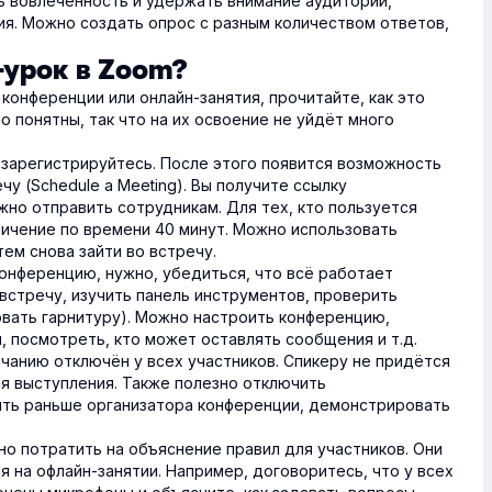
 вовлечённость и удержать внимание аудитории,
ия. Можно создать опрос с разным количеством ответов,
-урок в Zoom?
 конференции или онлайн-занятия, прочитайте, как это
о понятны, так что на их освоение не уйдёт много
 зарегистрируйтесь. После этого появится возможность
у (Schedule a Meeting). Вы получите ссылку
но отправить сотрудникам. Для тех, кто пользуется
ничение по времени 40 минут. Можно использовать
тем снова зайти во встречу.
онференцию, нужно, убедиться, что всё работает
встречу, изучить панель инструментов, проверить
овать гарнитуру). Можно настроить конференцию,
 посмотреть, кто может оставлять сообщения и т.д.
лчанию отключён у всех участников. Спикеру не придётся
я выступления. Также полезно отключить
ть раньше организатора конференции, демонстрировать
о потратить на объяснение правил для участников. Они
я на офлайн-занятии. Например, договоритесь, что у всех