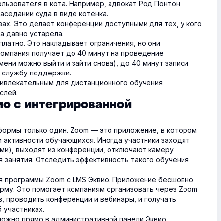
ользователя в кота. Например, адвокат Род Понтон
заседании суда в виде котёнка.
ах. Это делает конференции доступными для тех, у кого
а давно устарела.
латно. Это накладывает ограничения, но они
 компания получает до 40 минут на проведение
ени можно выйти и зайти снова), до 40 минут записи
в службу поддержки.
ривлекательным для дистанционного обучения
слей.
о с интегрированной
формы только один. Zoom — это приложение, в котором
и активности обучающихся. Иногда участники заходят
ими), выходят из конференции, отключают камеру
я занятия. Отследить эффективность такого обучения
я программы Zoom с LMS Эквио. Приложение бесшовно
му. Это помогает компаниям организовать через Zoom
, проводить конференции и вебинары, и получать
 участниках.
ожно прямо в административной панели Эквио.