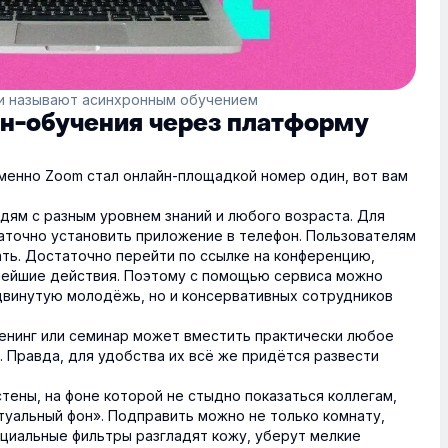
си называют асинхронным обучением
н-обучения через платформу
именно Zoom стал онлайн-площадкой номер один, вот вам
ям с разным уровнем знаний и любого возраста. Для
аточно установить приложение в телефон. Пользователям
ать. Достаточно перейти по ссылке на конференцию,
нейшие действия. Поэтому с помощью сервиса можно
двинутую молодёжь, но и консервативных сотрудников
енинг или семинар может вместить практически любое
 Правда, для удобства их всё же придётся развести
стены, на фоне которой не стыдно показаться коллегам,
уальный фон». Подправить можно не только комнату,
ециальные фильтры разгладят кожу, уберут мелкие