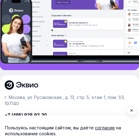
г. Москва, ул. Русаковская., д. 13, стр. 5, этаж 1, пом. 1/3,
107140
+7 (495) 928-92-20
team@e-queo.com
Пользуясь настоящим сайтом, вы даёте
согласие
на
использование cookies.
Расскажем о платформе и предоставим бесплатный