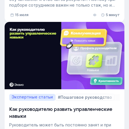
подборе сотрудников важен не только стаж, но и
релевантный опыт.
15 июля
5 минут
В этой статье разберём, релевантный опыт работы
— что это на практике, как оценивать его при найме
и внутренних переводах, почему не всегда стоит
искать полностью готовых специалистов и как
развивать нужные компетенции внутри компании.
Экспертные статьи
#Пошаговое руководство
Как руководителю развить управленческие
навыки
Руководитель может быть постоянно занят и при