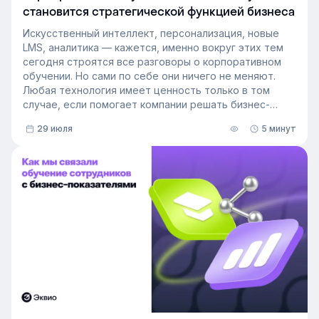
становится стратегической функцией бизнеса
Искусственный интеллект, персонализация, новые
LMS, аналитика — кажется, именно вокруг этих тем
сегодня строятся все разговоры о корпоративном
обучении. Но сами по себе они ничего не меняют.
Любая технология имеет ценность только в том
случае, если помогает компании решать бизнес-
задачи.
29 июля
5 минут
Сегодня бизнес интересует уже не выбор
инструментов, а их результат: какое влияние
обучение оказывает на компанию и можно ли этот
эффект измерить. Такой взгляд меняет подходы к
развитию сотрудников, требования к HR и L&D, а
также на критерии выбора LMS.
В этой статье разбираем, почему это происходит и
как эти изменения повлияют на корпоративное
обучение в ближайшие годы. Материал подготовлен
на основе интервью коммерческого директора
Эквио Леонида Бутакова для подкаста HR4People.