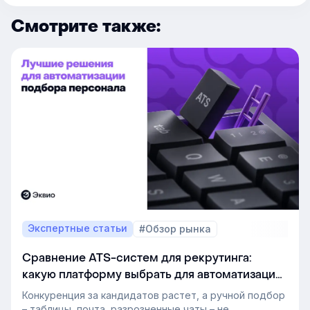
Смотрите также:
Экспертные статьи
#Обзор рынка
Сравнение ATS-систем для рекрутинга:
какую платформу выбрать для автоматизации
подбора персонала
Конкуренция за кандидатов растет, а ручной подбор
– таблицы, почта, разрозненные чаты – не