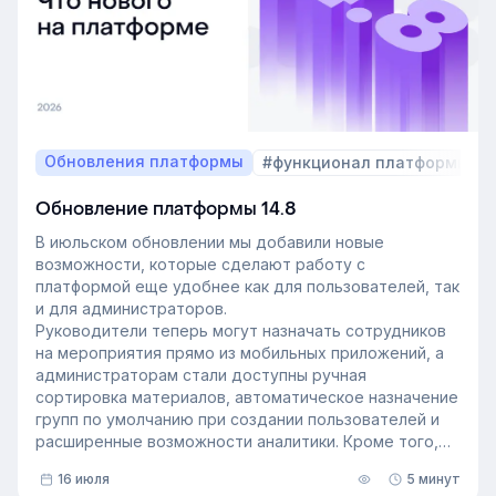
Обновления платформы
#функционал платформы
Обновление платформы 14.8
В июльском обновлении мы добавили новые
возможности, которые сделают работу с
платформой еще удобнее как для пользователей, так
и для администраторов.
Руководители теперь могут назначать сотрудников
на мероприятия прямо из мобильных приложений, а
администраторам стали доступны ручная
сортировка материалов, автоматическое назначение
групп по умолчанию при создании пользователей и
расширенные возможности аналитики. Кроме того,
поиск на платформе стал еще эффективнее — теперь
16 июля
5 минут
он охватывает и материалы из раздела «Проводник».