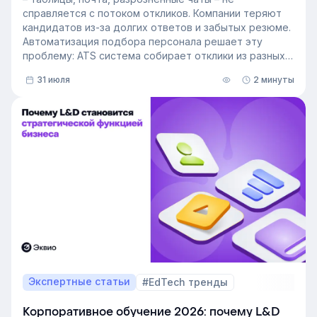
справляется с потоком откликов. Компании теряют
кандидатов из-за долгих ответов и забытых резюме.
Автоматизация подбора персонала решает эту
проблему: ATS система собирает отклики из разных
источников, ведет кандидата по этапам воронки и
31 июля
2 минуты
снимает с рекрутера рутину. Сегодня программа для
рекрутинга – это базовый инструмент для быстрого
и системного закрытия вакансий.
Экспертные статьи
#EdTech тренды
Корпоративное обучение 2026: почему L&D