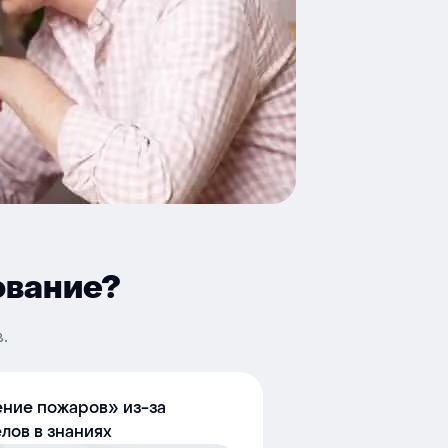
ование?
.
ние пожаров» из-за
лов в знаниях