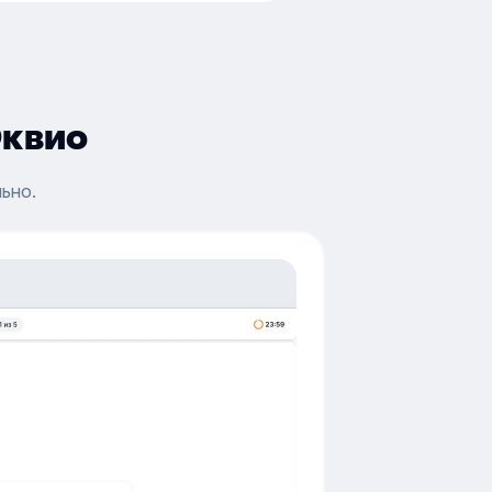
Эквио
ьно.