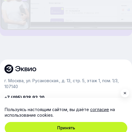
г. Москва, ул. Русаковская., д. 13, стр. 5, этаж 1, пом. 1/3,
107140
+7 (495) 928-92-20
team@e-queo.com
Пользуясь настоящим сайтом, вы даёте
согласие
на
использование cookies.
Расскажем о платформе и предоставим бесплатный
демо-доступ
Принять