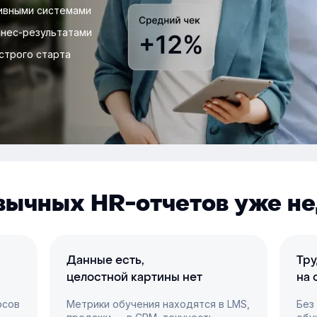
ивными системами
знес-результатами
строго старта
вычных HR-отчетов уже не
Данные есть,
Тру
целостной картины нет
на 
рсов
Метрики обучения находятся в LMS,
Без