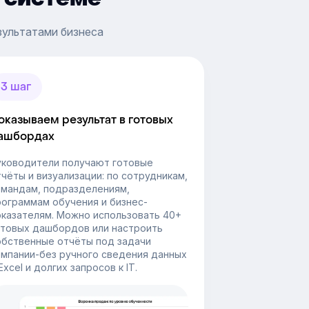
зультатами бизнеса
3 шаг
оказываем результат в готовых
ашбордах
уководители получают готовые
чёты и визуализации: по сотрудникам,
омандам, подразделениям,
рограммам обучения и бизнес-
оказателям. Можно использовать 40+
отовых дашбордов или настроить
обственные отчёты под задачи
омпании-без ручного сведения данных
Excel и долгих запросов к IT.