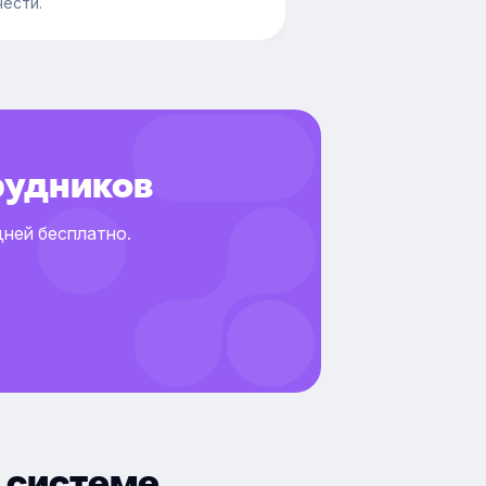
чести.
рудников
дней бесплатно.
 системе