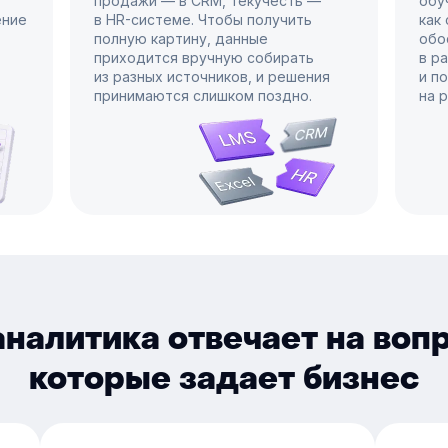
продажи — в CRM, текучесть —
обу
ение
в HR-системе. Чтобы получить
как
полную картину, данные
обо
приходится вручную собирать
в р
из разных источников, и решения
и п
принимаются слишком поздно.
на 
налитика отвечает на воп
которые задает бизнес