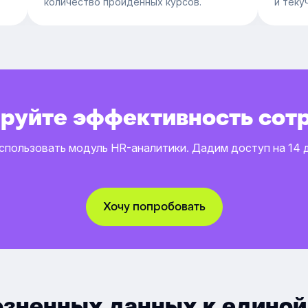
количество пройденных курсов.
и теку
руйте эффективность сот
спользовать модуль HR-аналитики. Дадим доступ на 14 
Хочу попробовать
озненных данных к единой