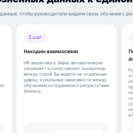
данные, чтобы руководители видели связь обучения с ре
2 шаг
Находим взаимосвязи
П
д
HR-аналитика в Эквио автоматически
е
обновляет и сопоставляет показатели
Р
между собой. Вы видите не отдельные
от
цифры, а реальные зависимости между
к
ью
обучением сотрудников и результатами
п
бизнеса.
п
г
с
к
в 