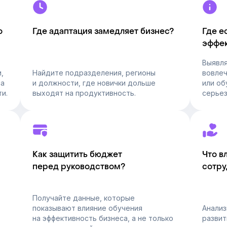
о
Где адаптация замедляет бизнес?
Где е
эффе
Выявл
,
Найдите подразделения, регионы
вовлеч
са
и должности, где новички дольше
или об
и.
выходят на продуктивность.
серьез
Как защитить бюджет
Что в
перед руководством?
сотру
Получайте данные, которые
показывают влияние обучения
Анализ
на эффективность бизнеса, а не только
развит