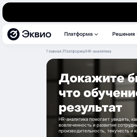
Эквио
Платформа
Решения
Главная
Платформа
HR-аналитика
Докажите б
что обучени
результат
HR-аналитика помогает увидеть, ка
вовлеченность и развитие сотрудн
производительность, текучесть и к