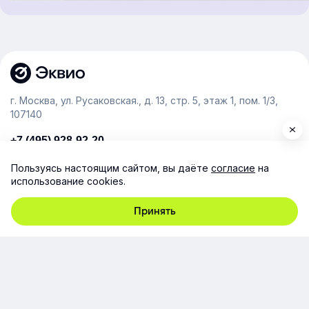
г. Москва, ул. Русаковская., д. 13, стр. 5, этаж 1, пом. 1/3,
107140
+7 (495) 928-92-20
team@e-queo.com
Пользуясь настоящим сайтом, вы даёте
согласие
на
использование cookies.
Расскажем о платформе и предоставим бесплатный
демо-доступ
Принять
Компания
Продукт