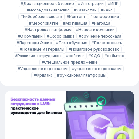
#Дистанционное обучение
#Интеграции
#ИПР
#Исследования Эквио
#Казахстан
#Кейс
#Кибербезопасность
#Контент
#конференция
#Мероприятие
#Мотивация
#Награда
#Настройка платформы
#Новости компании
#О компании
#Обзор рынка
#обучение персонала
#Партнеры Эквио
#План обучения
#Полезно знать
#Полезные материалы
#Пошаговое руководство
#Развитие сотрудников
#рейтинг
#СДО
#событие
#Специальное предложение
#Управление персоналом
#управление персоналом
#Фриланс
#функционал платформы