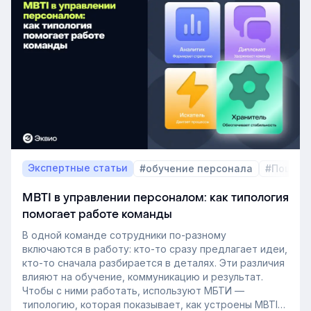
не нарушить требования регуляторов при обучении
сотрудников, разбираем в этой статье.
Экспертные статьи
#обучение персонала
#Пошаго
MBTI в управлении персоналом: как типология
помогает работе команды
В одной команде сотрудники по-разному
включаются в работу: кто-то сразу предлагает идеи,
кто-то сначала разбирается в деталях. Эти различия
влияют на обучение, коммуникацию и результат.
Чтобы с ними работать, используют МБТИ —
типологию, которая показывает, как устроены MBTI