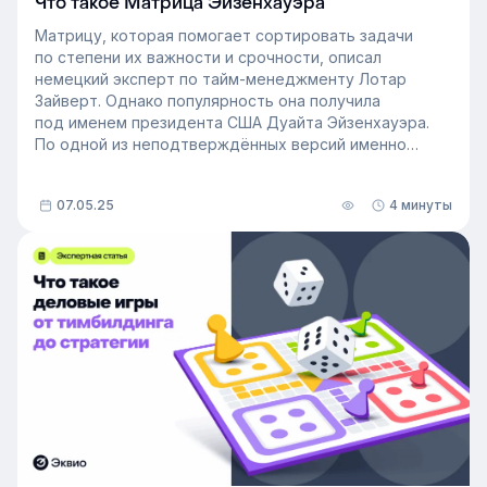
Что такое Матрица Эйзенхауэра
Матрицу, которая помогает сортировать задачи
по степени их важности и срочности, описал
немецкий эксперт по тайм-менеджменту Лотар
Зайверт. Однако популярность она получила
под именем президента США Дуайта Эйзенхауэра.
По одной из неподтверждённых версий именно
он начал первым применять матрицу приоритетов
Эйзенхауэра. Настоящую популярность этой технике
07.05.25
4 минуты
принёс Стивен Кови, который описал её в книге
«Семь навыков высокоэффективных людей». С тех
пор множество людей по всему миру планируют
свой день так, чтобы выделить время на важные
задачи и не тратить его на ненужные дела. В этой
статье мы расскажем, как и с помощью каких
инструментов составить матрицу приоритетов.