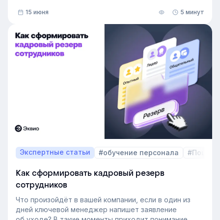
личности и как их учитывать в работе. Разберём,
15 июня
5 минут
как это тестирование применяют в бизнесе и какую
пользу он даёт в управлении персоналом.
Экспертные статьи
#обучение персонала
#Пошаго
Как сформировать кадровый резерв
сотрудников
Что произойдёт в вашей компании, если в один из
дней ключевой менеджер напишет заявление
об уходе? В такие моменты приходит понимание,