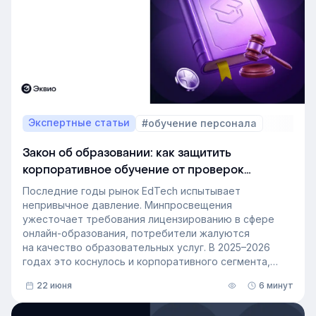
Экспертные статьи
#обучение персонала
Закон об образовании: как защитить
корпоративное обучение от проверок
и штрафов
Последние годы рынок EdTech испытывает
непривычное давление. Минпросвещения
ужесточает требования лицензированию в сфере
онлайн-образования, потребители жалуются
на качество образовательных услуг. В 2025–2026
годах это коснулось и корпоративного сегмента,
на который раньше не обращали внимания
22 июня
6 минут
надзорные органы. О том, какие изменения в закон
об образовании внесли в последнее время и как