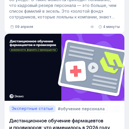
что кадровый резерв персонала — это больше, чем
список фамилий в эксель. Это «золотой фонд»
сотрудников, которые лояльны к компании, знают
внутренние процессы и готовы занять
09 апреля
4 минуты
освободившуюся должность. Не у каждой компании
есть такой документ, потому что собирать его
вручную — трудоёмкая задача. Однако с приходом
автоматизации формирование кадрового запаса
перестало требовать большого ресурса. Теперь это
важный инструмент для любой компании, которая
не хочет зависеть от капризов рынка труда. В статье
разберёмся, как выстроить процесс формирование
кадрового резерва с помощью современных
инструментов.
Экспертные статьи
#обучение персонала
Дистанционное обучение фармацевтов
и провизоров: что изменилось в 2026 году