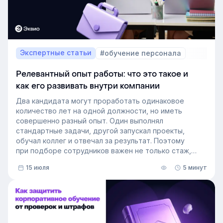
Экспертные статьи
#обучение персонала
Релевантный опыт работы: что это такое и
как его развивать внутри компании
Два кандидата могут проработать одинаковое
количество лет на одной должности, но иметь
совершенно разный опыт. Один выполнял
стандартные задачи, другой запускал проекты,
обучал коллег и отвечал за результат. Поэтому
при подборе сотрудников важен не только стаж,
но и релевантный опыт.
15 июля
5 минут
В этой статье разберём, релевантный опыт работы
— что это на практике, как оценивать его при найме
и внутренних переводах, почему не всегда
стоит искать полностью готовых специалистов и как
развивать нужные компетенции внутри компании.