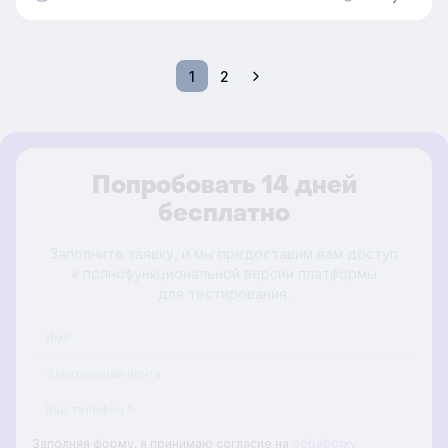
почему оно становится всё более популярным
и стоит ли переводить на него команду —
рассказываем в этой статье.
1
2
Попробовать 14 дней
бесплатно
Заполните заявку, и мы предоставим вам доступ
к полнофункциональной версии платформы
для тестирования.
Заполняя форму, я принимаю согласие на
обработку