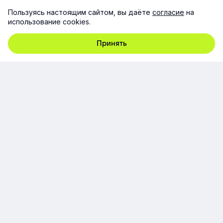
Пользуясь настоящим сайтом, вы даёте
согласие
на
использование cookies.
Принять
г. Москва, ул. Русаковская., д. 13, стр. 5, этаж 1, пом. 1/3,
107140
+7 (495) 928-92-20
team@e-queo.com
Расскажем о платформе и предоставим бесплатный
демо-доступ
Компания
Продукт