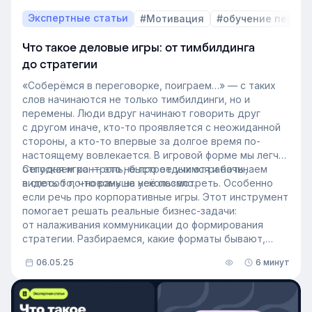
Экспертные статьи
#Мотивация
#обучение персо
Что такое деловые игры: от тимбилдинга
до стратегии
«Соберёмся в переговорке, поиграем…» — с таких
слов начинаются не только тимбилдинги, но и
перемены. Люди вдруг начинают говорить друг
с другом иначе, кто-то проявляется с неожиданной
стороны, а кто-то впервые за долгое время по-
настоящему вовлекается. В игровой форме мы легче
отпускаем контроль, быстрее учимся и начинаем
Сегодня игра — это не про отдых от работы,
видеть то, что раньше ускользало.
а способ по-новому на неё посмотреть. Особенно
если речь про корпоративные игры. Этот инструмент
помогает решать реальные бизнес-задачи:
от налаживания коммуникации до формирования
стратегии. Разбираемся, какие форматы бывают,
как готовиться к деловой игре и какие кейсы уже
06.05.25
6 минут
сработали.