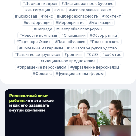
#Дефицит кадров
#Дистанционное обучение
#Интеграции
#ИПР
#Исследования Эквио
#Казахстан
#Кейс
#Кибербезопасность
#Контент
#конференция
#Мероприятие
#Мотивация
#Награда
#Настройка платформы
#Новости компании
#О компании
#Обзор рынка
#Партнеры Эквио
#План обучения
#Полезно знать
#Полезные материалы
#Пошаговое руководство
#Развитие сотрудников
#рейтинг
#СДО
#событие
#Специальное предложение
#Управление персоналом
#управление персоналом
#Фриланс
#функционал платформы