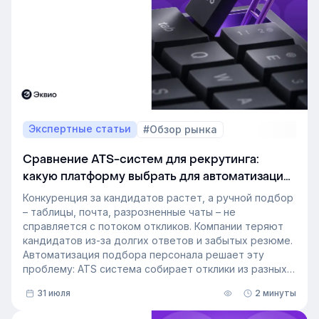
Экспертные статьи
#Обзор рынка
Сравнение ATS-систем для рекрутинга:
какую платформу выбрать для автоматизации
подбора персонала
Конкуренция за кандидатов растет, а ручной подбор
– таблицы, почта, разрозненные чаты – не
справляется с потоком откликов. Компании теряют
кандидатов из-за долгих ответов и забытых резюме.
Автоматизация подбора персонала решает эту
проблему: ATS система собирает отклики из разных
источников, ведет кандидата по этапам воронки и
31 июля
2 минуты
снимает с рекрутера рутину. Сегодня программа для
рекрутинга – это базовый инструмент для быстрого