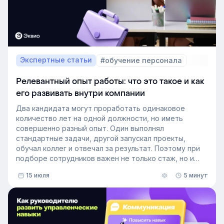
Экспертные статьи
#обучение персонала
Релевантный опыт работы: что это такое и как
его развивать внутри компании
Два кандидата могут проработать одинаковое
количество лет на одной должности, но иметь
совершенно разный опыт. Один выполнял
стандартные задачи, другой запускал проекты,
обучал коллег и отвечал за результат. Поэтому при
подборе сотрудников важен не только стаж, но и
релевантный опыт.
15 июля
5 минут
В этой статье разберём, релевантный опыт работы
— что это на практике, как оценивать его при найме
и внутренних переводах, почему не всегда стоит
искать полностью готовых специалистов и как
развивать нужные компетенции внутри компании.