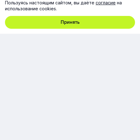
Пользуясь настоящим сайтом, вы даёте
согласие
на
использование cookies.
Заполняя форму, я принимаю согласие на
обработку
персональных данных
Принять
Если вы уже текущий клиент, пожалуйста,
напишите на
support@e-queo.com