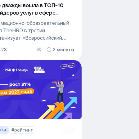
 дважды вошла в ТОП-10
йдеров услуг в сфере
ления персоналом 2023
мационно-образовательный
heHRD
л TheHRD в третий
рганизует «Всероссийский
нг провайдеров услуг в сфере
0.23
2 минуты
ления персоналом 2023». Его
— определить самых
ярных игроков рынка
 заказчиков услуг. В этом году
 сразу в двух номинациях —
фикация и автоматизации
ния персонала — заняла
йская онлайн-платформа
орпоративного обучения
.
сти
#рейтинг