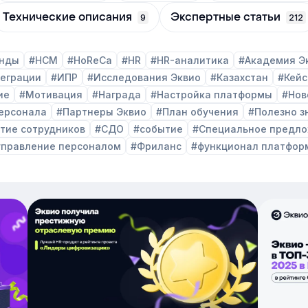
Технические описания
Экспертные статьи
9
212
енды
#HCM
#HoReCa
#HR
#HR-аналитика
#Академия Э
еграции
#ИПР
#Исследования Эквио
#Казахстан
#Кейс
ие
#Мотивация
#Награда
#Настройка платформы
#Нов
ерсонала
#Партнеры Эквио
#План обучения
#Полезно з
тие сотрудников
#СДО
#событие
#Специальное предл
управление персоналом
#Фриланс
#функционал платфор