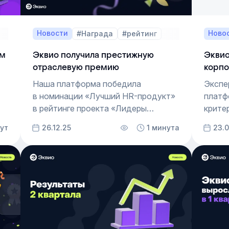
Новости
Ново
#Награда
#рейтинг
рм
Эквио получила престижную
Эквио
отраслевую премию
корпо
плат
Наша платформа победила
Экспе
в номинации «Лучший HR-продукт»
платф
в рейтинге проекта «Лидеры
крите
цифровизации», который оценивает
рейти
ут
26.12.25
1 минута
23.0
вклад российских компаний
для к
в цифровую трансформацию
бизнеса.
в: