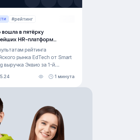
сти
#рейтинг
 вошла в пятёрку
нейших HR-платформ
азала самый активный рост в
зультатам рейтинга
ртале 2024
йского рынка EdTech от Smart
g выручка Эквио за 1-й
ал 2024 года выросла на 68%
05.24
1 минута
авнению с аналогичным
дом прошлого года. Это
чем в три раза выше, чем
ий показатель
 разработчиков ПО
орпоративного обучения.