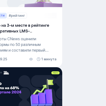
сти
#рейтинг
 на 3-м месте в рейтинге
ративных LMS-
форм-2025
рты CNews оценили
ормы по 50 различным
риям и составили первый
нг российских решений
9.25
1 минута
орпоративного обучения.