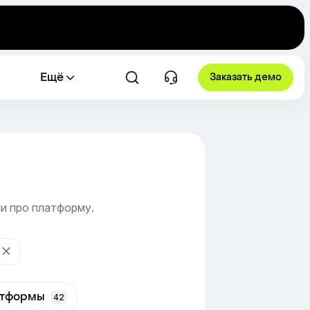
Ещё
Заказать демо
и про платформу.
атформы
42