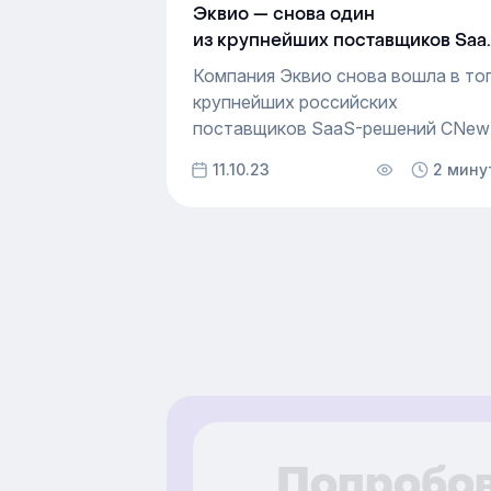
Эквио — снова один
из крупнейших поставщиков Saa
по версии CNews Analytics
Компания Эквио снова вошла в то
крупнейших российских
поставщиков SaaS-решений CNew
который строится на основе
11.10.23
2 мину
финансовых показателей компаний
Выручка платформы для обучения
в 2022 году выросла на 37,2%
и составила 514 млн рублей. С 202
года компания занимает строки
рейтинга CNews Analytics,
поднявшись за это время с 27 до 
места.
Попробов