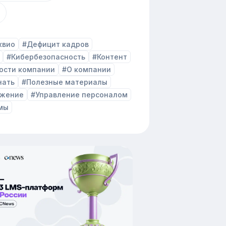
квио
#Дефицит кадров
#Кибербезопасность
#Контент
ости компании
#О компании
нать
#Полезные материалы
ожение
#Управление персоналом
мы