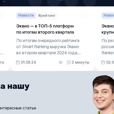
Новости
Ново
#рейтинг
Эквио — в ТОП-5 платформ
Эквио
по итогам второго квартала
круп
и пок
По итогам очередного рейтинга
По ре
1 ква
от Smart Ranking выручка Эквио
росси
у
во втором квартале 2024 года
Rankin
выросла более чем на 11%
кварт
та
01.08.24
2 минуты
02.
по сравнению с аналогичным
по ср
периодом прошлого года и в
перио
абсолютных показателях составила
более 
123 млн рублей.
средн
а нашу
среди
для к
интересные статьи