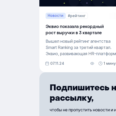
для микрообучения до систем, где
эйчар-платформа помогает
выстраивать адаптацию,
Новости
#рейтинг
внутренние коммуникации
и корпоративное обучение внутри
Эквио показала рекордный
одной среды.
рост выручки в 3 квартале
Вышел новый рейтинг агентства
Smart Ranking за третий квартал.
Эквио, развивающая HR-платформ
для управления развитием
07.11.24
1 мину
персонала и корпоративного
обучения, заняла третье место
среди крупнейших российских
платформ.
Подпишитесь н
рассылку,
чтобы не пропустить новости и 