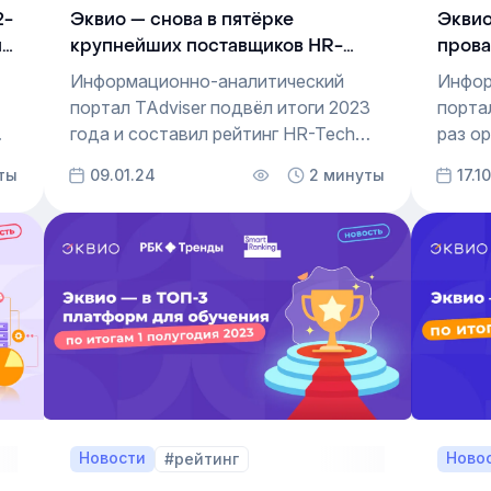
2-
Эквио — снова в пятёрке
Эквио
й
крупнейших поставщиков HR-
прова
Tech решений
управ
Информационно-аналитический
Инфор
от T
портал TAdviser подвёл итоги 2023
порта
года и составил рейтинг HR-Tech
раз о
компаний на основании объёма
рейти
ты
09.01.24
2 минуты
17.1
выручки за 2022 год. Платформа
управ
у
Эквио снова вошла в топ-5
цель 
крупнейших компаний наряду
попул
с Mirapolis, Молга Консалтинг, Поток
среди
и Websoft. Выручка Эквио
места
увеличилась на 37% и превысила
гейми
514 млн рублей.
обуче
росси
для к
Эквио
Новости
Ново
#рейтинг