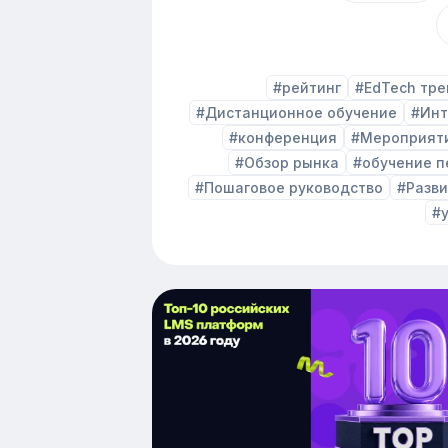
#рейтинг
#EdTech тр
#Дистанционное обучение
#Инт
#конференция
#Мероприят
#Обзор рынка
#обучение п
#Пошаговое руководство
#Разви
#