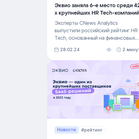
Эквио заняла 6-е место среди 4
х крупнейших HR Tech-компани
в рейтинге CNews
Эксперты CNews Analytics
выпустили российский рейтинг HR
Tech, основанный на финансовых
результатах 2022 года. Выручка
28.02.24
2 мину
платформы для корпоративного
онлайн-обучения Эквио в 2022 год
составила 514 млн рублей вместо
375 млн рублей в 2021 году. Рост
выручки достиг 37%.
Новости
#рейтинг