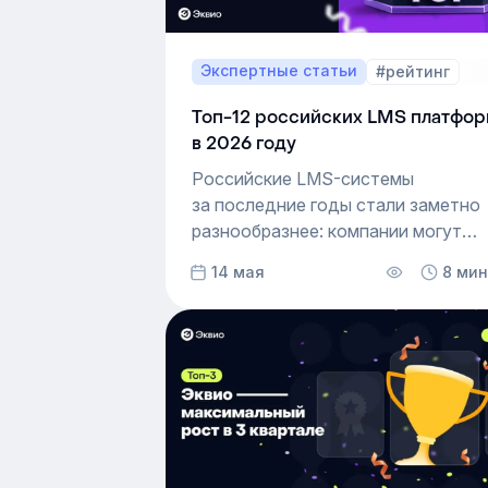
Экспертные статьи
#рейтинг
Топ-12 российских LMS платфо
в 2026 году
Российские LMS-системы
за последние годы стали заметно
разнообразнее: компании могут
выбирать сервисы под конкретный
14 мая
8 мин
формат обучения, структуру
команды и внутренние процессы
бизнеса. Многие современные hr-
платформы уже выходят за рамки
обычных курсов и тестов.
Ниже — решения с разным
подходом к обучению сотруднико
от мобильных сервисов