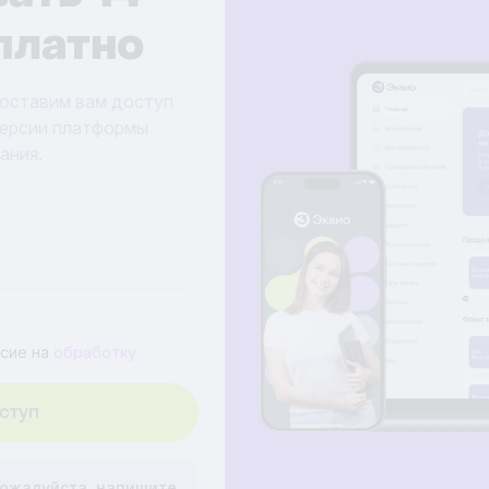
платно
доставим вам доступ
версии платформы
ания.
асие на
обработку
пожалуйста, напишите