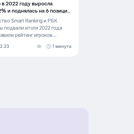
 в 2022 году выросла
,2% и поднялась на 6 позиций
тинге EdTech
ство Smart Ranking и РБК
ы подвели итоги 2022 года
тавили рейтинг игроков
нке EdTech. Эквио показала
02.23
1 минута
в 2 раза больше рынка – 37,2%
ялась на 6 ступеней – с 35
 место в общем рейтинге
ейших EdTech-компаний
и.