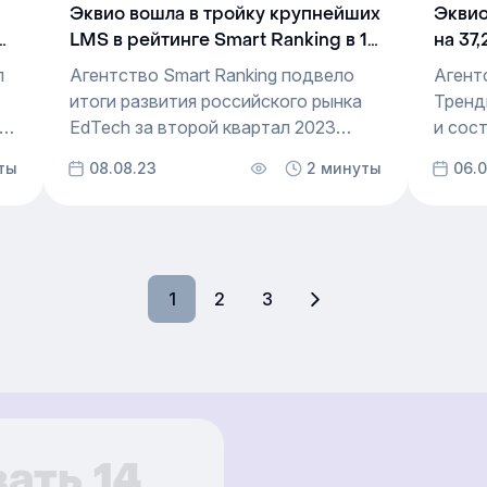
Эквио вошла в тройку крупнейших
Эквио
S
LMS в рейтинге Smart Ranking в 1
на 37
полугодии 2023
в рей
п
Агентство Smart Ranking подвело
Агент
итоги развития российского рынка
Тренд
s,
EdTech за второй квартал 2023
и сос
года. Общая выручка участников
на ры
ты
08.08.23
2 минуты
06.
.
выросла на 27,5% за первое
рост 
полугодие по сравнению
и подн
с аналогичным периодом прошлого
на 29
0
года. В их числе — платформа
крупн
для корпоративного онлайн-
Росси
1
2
3
обучения Эквио.
24
ать 14