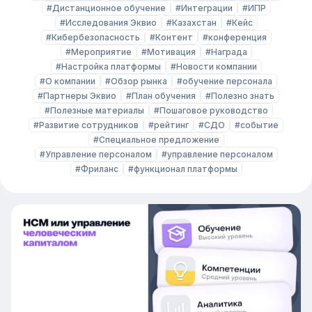
#Дистанционное обучение
#Интеграции
#ИПР
#Исследования Эквио
#Казахстан
#Кейс
#Кибербезопасность
#Контент
#конференция
#Мероприятие
#Мотивация
#Награда
#Настройка платформы
#Новости компании
#О компании
#Обзор рынка
#обучение персонала
#Партнеры Эквио
#План обучения
#Полезно знать
#Полезные материалы
#Пошаговое руководство
#Развитие сотрудников
#рейтинг
#СДО
#событие
#Специальное предложение
#Управление персоналом
#управление персоналом
#Фриланс
#функционал платформы