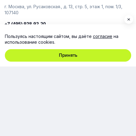
г. Москва, ул. Русаковская., д. 13, стр. 5, этаж 1, пом. 1/3,
107140
+7 (495) 928-92-20
team@e-queo.com
Пользуясь настоящим сайтом, вы даёте
согласие
на
использование cookies.
Расскажем о платформе и предоставим бесплатный
демо-доступ
Принять
Компания
Продукт
Ресурсы
Поддержка