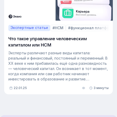
Экспертные статьи
#HCM
#функционал платформы
Что такое управление человеческим
капиталом или HCM
Эксперты различают разные виды капитала:
реальный и финансовый, постоянный и переменный. В
XX веке к ним прибавилась ещё одна разновидность
— человеческий капитал. Он возникает в тот момент,
когда компания или сам работник начинают
инвестировать в образование и развитие.
Управление человеческим капиталом — это способ
22.01.25
3 минуты
преодолеть дефицит ценных специалистов. В
материале мы расскажем про методы
и преимущества HCM, а также про современные
HCM-системы, которые могут облегчить задачи HR-
специалиста.