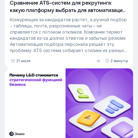
Сравнение ATS-систем для рекрутинга:
какую платформу выбрать для автоматизации
подбора персонала
Конкуренция за кандидатов растет, а ручной подбор
– таблицы, почта, разрозненные чаты – не
справляется с потоком откликов. Компании теряют
кандидатов из-за долгих ответов и забытых резюме.
Автоматизация подбора персонала решает эту
проблему: ATS система собирает отклики из разных
источников, ведет кандидата по этапам воронки и
31 июля
2 минуты
снимает с рекрутера рутину. Сегодня программа для
рекрутинга – это базовый инструмент для быстрого
и системного закрытия вакансий.