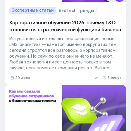
Экспертные статьи
#EdTech тренды
Корпоративное обучение 2026: почему L&D
становится стратегической функцией бизнеса
Искусственный интеллект, персонализация, новые
LMS, аналитика — кажется, именно вокруг этих тем
сегодня строятся все разговоры о корпоративном
обучении. Но сами по себе они ничего не меняют.
Любая технология имеет ценность только в том
случае, если помогает компании решать бизнес-
задачи.
29 июля
5 минут
Сегодня бизнес интересует уже не выбор
инструментов, а их результат: какое влияние
обучение оказывает на компанию и можно ли этот
эффект измерить. Такой взгляд меняет подходы к
развитию сотрудников, требования к HR и L&D, а
также на критерии выбора LMS.
В этой статье разбираем, почему это происходит и
как эти изменения повлияют на корпоративное
обучение в ближайшие годы. Материал подготовлен