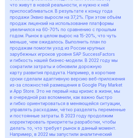
что живут в новой реальности, и нужно к ней
приспосабливаться. В результате к концу года
продажи Эквио выросли на 37,2%. При этом объём
продаж лицензий на использование платформы
увеличился на 60-70% по сравнению с прошлым
годом. Рынок в целом вырос на 15-20%, что чуть
меньше, чем ожидалось. Выполнить план по
продажам помогли уход из России крупных
зарубежных игроков уровня SAP SuccessFactors
и гибкость нашей бизнес-модели. В 2022 году мы
сократили затраты и обновили дорожную
карту развития продукта. Например, в короткие
сроки сделали адаптивную версию веб-приложения
из-за сложностей размещения в Google Play Market
и App Store. Это не первый наш кризис в жизни, мы
в очередной раз вспомнили, как важно быстро
и гибко ориентироваться в меняющейся ситуации,
управлять расходами, чётко разделять переменные
и постоянные затраты. В 2023 году продолжим
корректировать приоритеты разработки, чтобы
делать то, что требует рынок в данный момент.
Например, в 2022 мы запустили аналитический