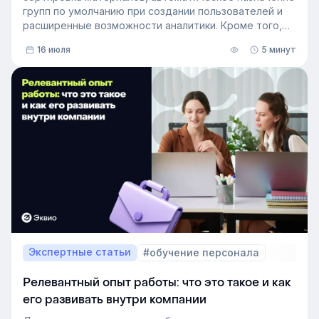
групп по умолчанию при создании пользователей и
расширенные возможности аналитики. Кроме того,
поиск на платформе стал еще эффективнее — теперь
16 июля
5 минут
он охватывает и материалы из раздела «Проводник».
Экспертные статьи
#обучение персонала
Релевантный опыт работы: что это такое и как
его развивать внутри компании