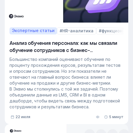
на основе интервью коммерческого директора
Эквио Леонида Бутакова для подкаста HR4People.
Экспертные статьи
#HR-аналитика
#функционал 
Анализ обучения персонала: как мы связали
обучение сотрудников с бизнес-
показателями
Большинство компаний оценивают обучение по
проценту прохождения курсов, результатам тестов
и опросам сотрудников. Но эти показатели не
отвечают на главный вопрос бизнеса: влияет ли
обучение на продажи и другие бизнес-метрики.
В Эквио мы столкнулись с той же задачей. Поэтому
объединили данные из LMS, CRM и BI в одном
дашборде, чтобы видеть связь между подготовкой
сотрудников и результатами бизнеса.
22 июля
5 минут