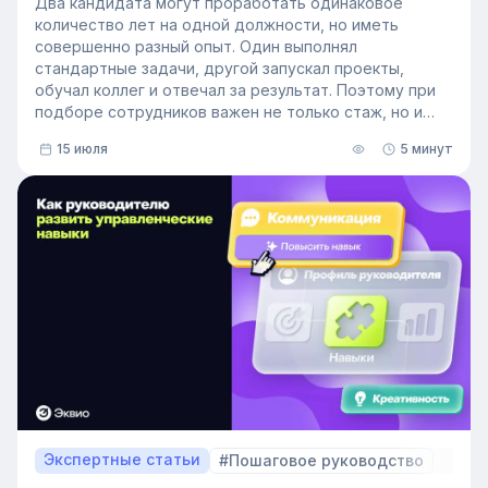
Два кандидата могут проработать одинаковое
количество лет на одной должности, но иметь
совершенно разный опыт. Один выполнял
стандартные задачи, другой запускал проекты,
обучал коллег и отвечал за результат. Поэтому при
подборе сотрудников важен не только стаж, но и
релевантный опыт.
15 июля
5 минут
В этой статье разберём, релевантный опыт работы
— что это на практике, как оценивать его при найме
и внутренних переводах, почему не всегда стоит
искать полностью готовых специалистов и как
развивать нужные компетенции внутри компании.
Экспертные статьи
#Пошаговое руководство