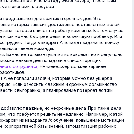
лять обязанности по Методу Эйзенхауэра, чтобы тайм-
мя и экономить ресурсы.
 предназначен для важных и срочных дел. Это
нения которых зависит достижение поставленных целей.
ация, которая влияет на работу компании. В этом случае
ы и как можно быстрее решить возникшую проблему. Или
сотрудник. Тогда в квадрат А попадёт задача по поиску
авшихся членов команды.
». Важно не только «тушить» их вовремя, но и регулярно
 можно меньше дел попадали в список горящих.
нного сотрудника
, HR-менеджер должен заранее
работников.
ат А не попадали задачи, которые можно без ущерба
горию. Если относить к важным и срочным большинство
ивести к выгоранию, а планирование потеряет всякий
 добавляют важные, но несрочные дела. Про такие дела
ом, что требуется решить немедленно. Например, к этой
пожаров» из квадранта А: обучение, повышение мотивации
е корпоративной базы знаний, автоматизация рабочих