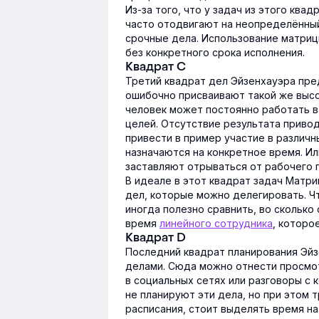
Из-за того, что у задач из этого ква
часто отодвигают на неопределённый
срочные дела. Использование матриц
без конкретного срока исполнения.
Квадрат С
Третий квадрат дел Эйзенхауэра пред
ошибочно присваивают такой же высок
человек может постоянно работать в
целей. Отсутствие результата приво
привести в пример участие в различн
назначаются на конкретное время. И
заставляют отрываться от рабочего 
В идеале в этот квадрат задач Матри
дел, которые можно делегировать. Ч
иногда полезно сравнить, во сколько
время
линейного сотрудника
, которо
Квадрат D
Последний квадрат планирования Эй
делами. Сюда можно отнести просмот
в социальных сетях или разговоры с 
не планируют эти дела, но при этом т
расписания, стоит выделять время на