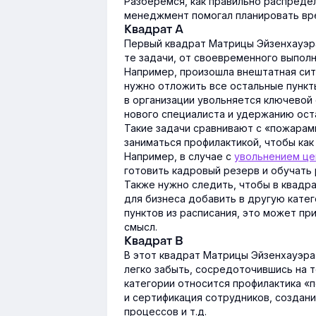
Разберёмся, как правильно распреде
менеджмент помогал планировать вре
Квадрат А
Первый квадрат Матрицы Эйзенхауэра
те задачи, от своевременного выпол
Например, произошла внештатная ситу
нужно отложить все остальные пункт
в организации увольняется ключевой 
нового специалиста и удержанию ост
Такие задачи сравнивают с «пожарами
заниматься профилактикой, чтобы как
Например, в случае с
увольнением це
готовить кадровый резерв и обучать 
Также нужно следить, чтобы в квадр
для бизнеса добавить в другую кате
пунктов из расписания, это может пр
смысл.
Квадрат B
В этот квадрат Матрицы Эйзенхауэра
легко забыть, сосредоточившись на т
категории относится профилактика «
и сертификация сотрудников, создани
процессов и т.д.