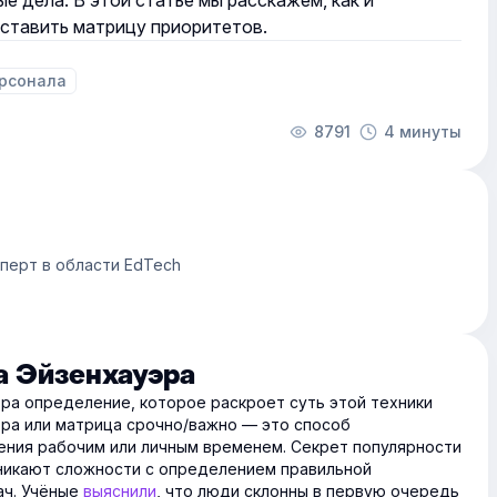
ые дела. В этой статье мы расскажем, как и
ставить матрицу приоритетов.
рсонала
8791
4 минуты
сперт в области EdTech
а Эйзенхауэра
ра определение, которое раскроет суть этой техники
ра или матрица срочно/важно — это способ
ения рабочим или личным временем. Секрет популярности
озникают сложности с определением правильной
ач. Учёные
выяснили
, что люди склонны в первую очередь