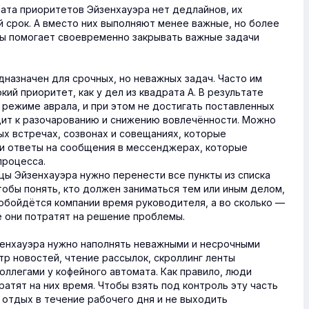
драта приоритетов Эйзенхауэра нет дедлайнов, их
 срок. А вместо них выполняют менее важные, но более
ы помогает своевременно закрывать важные задачи
назначен для срочных, но неважных задач. Часто им
ий приоритет, как у дел из квадрата А. В результате
 режиме аврала, и при этом не достигать поставленных
дит к разочарованию и снижению вовлечённости. Можно
ых встречах, созвонах и совещаниях, которые
ли ответы на сообщения в мессенджерах, которые
процесса.
цы Эйзенхауэра нужно перенести все пункты из списка
тобы понять, кто должен заниматься тем или иным делом,
 обойдётся компании время руководителя, а во сколько —
е они потратят на решение проблемы.
зенхауэра нужно наполнять неважными и несрочными
р новостей, чтение рассылок, скроллинг ленты
коллегами у кофейного автомата. Как правило, люди
ратят на них время. Чтобы взять под контроль эту часть
 отдых в течение рабочего дня и не выходить