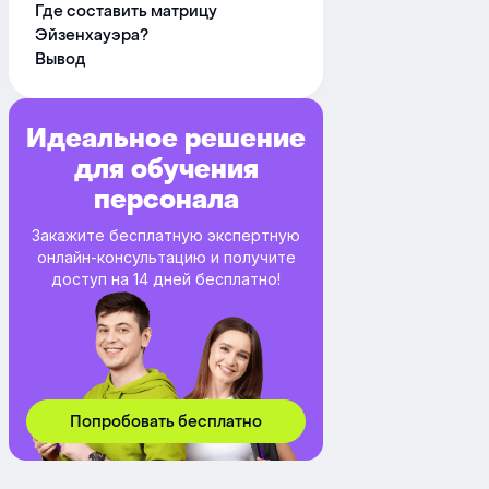
Где составить матрицу
Эйзенхауэра?
Вывод
Идеальное решение
для обучения
персонала
Закажите бесплатную экспертную
онлайн-консультацию и получите
доступ на 14 дней бесплатно!
Попробовать бесплатно