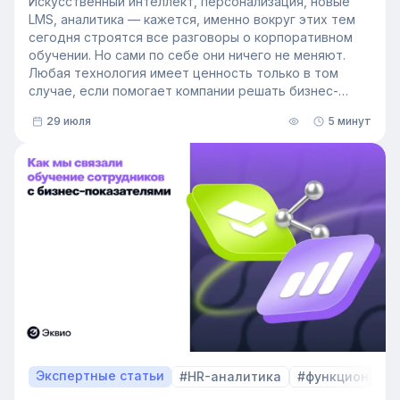
Искусственный интеллект, персонализация, новые
LMS, аналитика — кажется, именно вокруг этих тем
сегодня строятся все разговоры о корпоративном
обучении. Но сами по себе они ничего не меняют.
Любая технология имеет ценность только в том
случае, если помогает компании решать бизнес-
задачи.
29 июля
5 минут
Сегодня бизнес интересует уже не выбор
инструментов, а их результат: какое влияние
обучение оказывает на компанию и можно ли этот
эффект измерить. Такой взгляд меняет подходы к
развитию сотрудников, требования к HR и L&D, а
также на критерии выбора LMS.
В этой статье разбираем, почему это происходит и
как эти изменения повлияют на корпоративное
обучение в ближайшие годы. Материал подготовлен
на основе интервью коммерческого директора
Эквио Леонида Бутакова для подкаста HR4People.
Экспертные статьи
#HR-аналитика
#функционал 