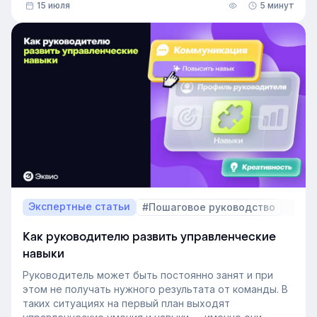
15 июля
5 минут
В этой статье разберём, релевантный опыт работы
— что это на практике, как оценивать его при найме
и внутренних переводах, почему не всегда стоит
искать полностью готовых специалистов и как
развивать нужные компетенции внутри компании.
Экспертные статьи
#Пошаговое руководство
Как руководителю развить управленческие
навыки
Руководитель может быть постоянно занят и при
этом не получать нужного результата от команды. В
таких ситуациях на первый план выходят