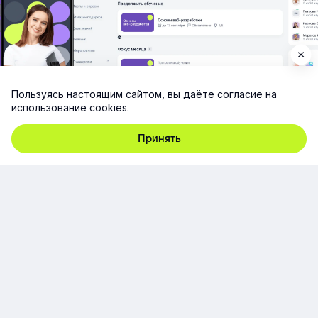
Пользуясь настоящим сайтом, вы даёте
согласие
на
использование cookies.
Принять
г. Москва, ул. Русаковская., д. 13, стр. 5, этаж 1, пом. 1/3,
107140
+7 (495) 928-92-20
team@e-queo.com
Расскажем о платформе и предоставим бесплатный
демо-доступ