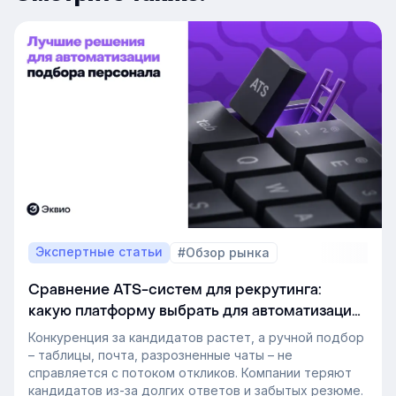
Экспертные статьи
#Обзор рынка
Сравнение ATS-систем для рекрутинга:
какую платформу выбрать для автоматизации
подбора персонала
Конкуренция за кандидатов растет, а ручной подбор
– таблицы, почта, разрозненные чаты – не
справляется с потоком откликов. Компании теряют
кандидатов из-за долгих ответов и забытых резюме.