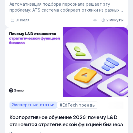
Автоматизация подбора персонала решает эту
проблему: ATS система собирает отклики из разных
источников, ведет кандидата по этапам воронки и
31 июля
2 минуты
снимает с рекрутера рутину. Сегодня программа для
рекрутинга – это базовый инструмент для быстрого
и системного закрытия вакансий.
Экспертные статьи
#EdTech тренды
Корпоративное обучение 2026: почему L&D
становится стратегической функцией бизнеса