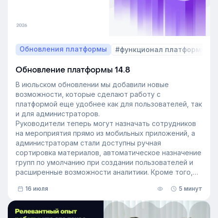
Обновления платформы
#функционал платформы
Обновление платформы 14.8
В июльском обновлении мы добавили новые
возможности, которые сделают работу с
платформой еще удобнее как для пользователей, так
и для администраторов.
Руководители теперь могут назначать сотрудников
на мероприятия прямо из мобильных приложений, а
администраторам стали доступны ручная
сортировка материалов, автоматическое назначение
групп по умолчанию при создании пользователей и
расширенные возможности аналитики. Кроме того,
поиск на платформе стал еще эффективнее — теперь
16 июля
5 минут
он охватывает и материалы из раздела «Проводник».