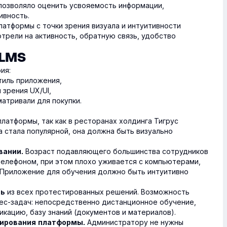
 позволяло оценить усвояемость информации,
ивность.
атформы с точки зрения визуала и интуитивности
трели на активность, обратную связь, удобство
 LMS
ия:
тиль приложения,
 зрения UX/UI,
атривали для покупки.
платформы
, так как в ресторанах холдинга Тигрус
 стала популярной, она должна быть визуально
Возраст подавляющего большинства сотрудников
вании.
с телефоном, при этом плохо уживается с компьютерами,
 Приложение для обучения должно быть интуитивно
из всех протестированных решений. Возможность
ть
ес-задач: непосредственно дистанционное обучение,
икацию, базу знаний (документов и материалов).
Администратору не нужны
рирования платформы.