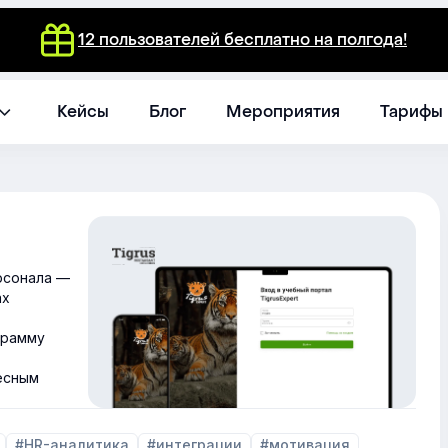
12 пользователей бесплатно на полгода!
Кейсы
Блог
Мероприятия
Тарифы
рсонала —
ах
грамму
есным
#HR-аналитика
#интеграции
#мотивация