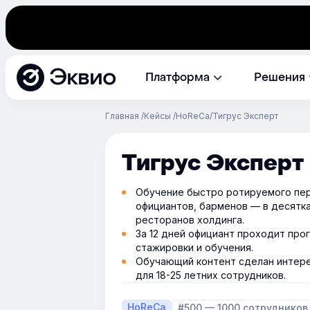
Эквио
Платформа
Решения
Главная
Кейсы
HoReCa
Тигрус Эксперт
Тигрус Эксперт
Обучение быстро ротируемого пе
официантов, барменов — в десятк
ресторанов холдинга.
За 12 дней официант проходит про
стажировки и обучения.
Обучающий контент сделан интер
для 18-25 летних сотрудников.
HoReCa
#500 — 1000 сотрудников