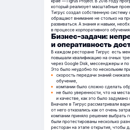
крае —Tigrus Project. В 2018 году пр
который реализует масштабные проек
Тигрус создал собственную систему 
обращают внимание не столько на пр
развиваться. А знания и навыки, нео
в процессе корпоративного обучения
Бизнес-задачи: непр
и оперативность дос
В каждом ресторане
Тигрус
есть ме
повышали квалификацию на очных тре
через Google Disk, мессенджеры и по
Это было неудобно по нескольким пр
скорость передачи знаний снижала
обучение,
компании было сложно сделать об
не было уверенности, что на мест
и качестве, как это было задумано 
Вначале в Тигрус рассматривали вар
от него отказались как от очень зат
компании приняло решение выбрать г
были протестированы несколько разн
ресторан на этапе открытия, чтобы д