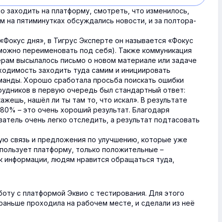
о заходить на платформу, смотреть, что изменилось,
м на пятиминутках обсуждались новости, и за полтора-
«Фокус дня», в Тигрус Эксперте он называется «Фокус
можно переименовать под себя). Также коммуникация
рам высылалось письмо о новом материале или задаче
бходимость заходить туда самим и инициировать
манды. Хорошо сработала просьба поискать ошибки
рудников в первую очередь был стандартный ответ:
ажешь, нашёл ли ты там то, что искал». В результате
 80% – это очень хороший результат. Благодаря
атель очень легко отследить, а результат подтасовать
ую связь и предложения по улучшению, которые уже
использует платформу, только положительные –
 информации, людям нравится обращаться туда,
оту с платформой Эквио с тестирования. Для этого
раньше проходила на рабочем месте, и сделали из неё