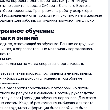
ограмма выросла в благотворительный фонд Тигрус.
ты по защите природы Сибири и Дальнего Востока.
отбора персонала. При приёме на работу рекрутёры
офессиональный опыт соискателя, сколько на его желание
бходимые для работы, сотрудники получают регулярно
.
ерывное обучение
тавки знаний
неджер, отвечающий за обучение.
Раньше сотрудники
нингах, а образовательные материалы передавались
 почте.
ичинам:
сь, компания не могла оперативно организовать
разовательный процесс постоянным и непрерывным,
ах информация доносится именно в том объёме
изначально.
иант разработки собственной платформы, но потом
ратного по ресурсам и финансам. Поэтому руководство
отовую платформу для обучения персонала. Для этого
ых систем. Каждый раз компания выбирала для теста
ля сотрудников информация была новой и не было