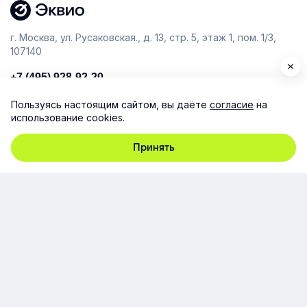
г. Москва, ул. Русаковская., д. 13, стр. 5, этаж 1, пом. 1/3,
107140
+7 (495) 928-92-20
team@e-queo.com
Пользуясь настоящим сайтом, вы даёте
согласие
на
использование cookies.
Расскажем о платформе и предоставим бесплатный
демо-доступ
Принять
Компания
Продукт
Ресурсы
Поддержка