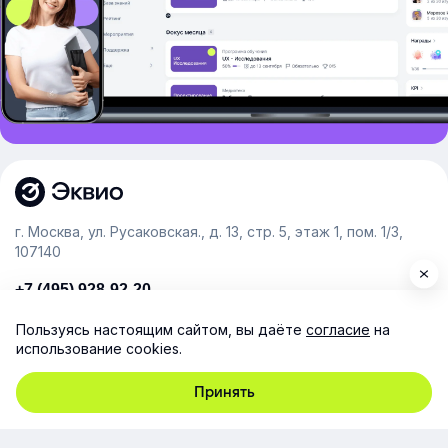
г. Москва, ул. Русаковская., д. 13, стр. 5, этаж 1, пом. 1/3,
107140
+7 (495) 928-92-20
team@e-queo.com
Пользуясь настоящим сайтом, вы даёте
согласие
на
использование cookies.
Расскажем о платформе и предоставим бесплатный
демо-доступ
Принять