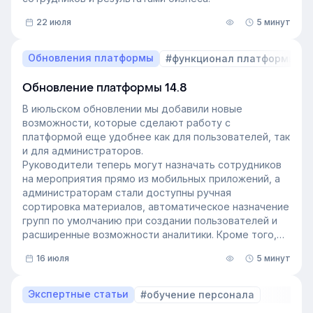
22 июля
5 минут
Обновления платформы
#функционал платформы
Обновление платформы 14.8
В июльском обновлении мы добавили новые
возможности, которые сделают работу с
платформой еще удобнее как для пользователей, так
и для администраторов.
Руководители теперь могут назначать сотрудников
на мероприятия прямо из мобильных приложений, а
администраторам стали доступны ручная
сортировка материалов, автоматическое назначение
групп по умолчанию при создании пользователей и
расширенные возможности аналитики. Кроме того,
поиск на платформе стал еще эффективнее — теперь
16 июля
5 минут
он охватывает и материалы из раздела «Проводник».
Экспертные статьи
#обучение персонала