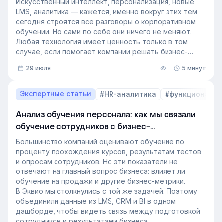
Искусственный интеллект, персонализация, новые
LMS, аналитика — кажется, именно вокруг этих тем
сегодня строятся все разговоры о корпоративном
обучении. Но сами по себе они ничего не меняют.
Любая технология имеет ценность только в том
случае, если помогает компании решать бизнес-
задачи.
29 июля
5 минут
Сегодня бизнес интересует уже не выбор
инструментов, а их результат: какое влияние
обучение оказывает на компанию и можно ли этот
Экспертные статьи
#HR-аналитика
#функционал 
эффект измерить. Такой взгляд меняет подходы к
развитию сотрудников, требования к HR и L&D, а
Анализ обучения персонала: как мы связали
также на критерии выбора LMS.
обучение сотрудников с бизнес-
В этой статье разбираем, почему это происходит и
показателями
как эти изменения повлияют на корпоративное
Большинство компаний оценивают обучение по
обучение в ближайшие годы. Материал подготовлен
проценту прохождения курсов, результатам тестов
на основе интервью коммерческого директора
и опросам сотрудников. Но эти показатели не
Эквио Леонида Бутакова для подкаста HR4People.
отвечают на главный вопрос бизнеса: влияет ли
обучение на продажи и другие бизнес-метрики.
В Эквио мы столкнулись с той же задачей. Поэтому
объединили данные из LMS, CRM и BI в одном
дашборде, чтобы видеть связь между подготовкой
сотрудников и результатами бизнеса.