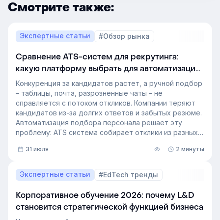
Смотрите также:
Экспертные статьи
#Обзор рынка
Сравнение ATS-систем для рекрутинга:
какую платформу выбрать для автоматизации
подбора персонала
Конкуренция за кандидатов растет, а ручной подбор
– таблицы, почта, разрозненные чаты – не
справляется с потоком откликов. Компании теряют
кандидатов из-за долгих ответов и забытых резюме.
Автоматизация подбора персонала решает эту
проблему: ATS система собирает отклики из разных
источников, ведет кандидата по этапам воронки и
31 июля
2 минуты
снимает с рекрутера рутину. Сегодня программа для
рекрутинга – это базовый инструмент для быстрого
и системного закрытия вакансий.
Экспертные статьи
#EdTech тренды
Корпоративное обучение 2026: почему L&D
становится стратегической функцией бизнеса