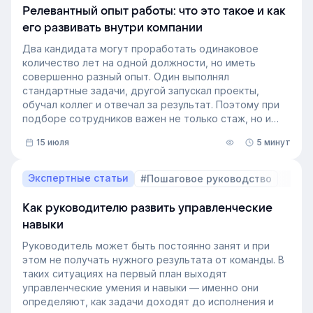
Релевантный опыт работы: что это такое и как
его развивать внутри компании
Два кандидата могут проработать одинаковое
количество лет на одной должности, но иметь
совершенно разный опыт. Один выполнял
стандартные задачи, другой запускал проекты,
обучал коллег и отвечал за результат. Поэтому при
подборе сотрудников важен не только стаж, но и
релевантный опыт.
15 июля
5 минут
В этой статье разберём, релевантный опыт работы
— что это на практике, как оценивать его при найме
и внутренних переводах, почему не всегда стоит
Экспертные статьи
#Пошаговое руководство
искать полностью готовых специалистов и как
развивать нужные компетенции внутри компании.
Как руководителю развить управленческие
навыки
Руководитель может быть постоянно занят и при
этом не получать нужного результата от команды. В
таких ситуациях на первый план выходят
управленческие умения и навыки — именно они
определяют, как задачи доходят до исполнения и