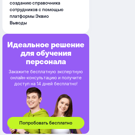
созданию справочника
сотрудников с помощью
платформы Эквио
Выводы
Идеальное решение
для обучения
персонала
Закажите бесплатную экспертную
онлайн-консультацию и получите
доступ на 14 дней бесплатно!
Попробовать бесплатно