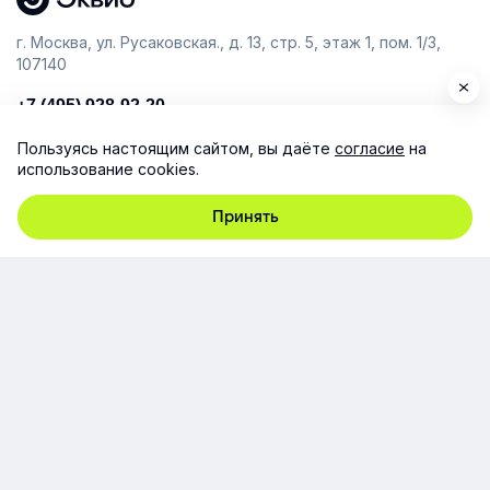
г. Москва, ул. Русаковская., д. 13, стр. 5, этаж 1, пом. 1/3,
107140
+7 (495) 928-92-20
team@e-queo.com
Пользуясь настоящим сайтом, вы даёте
согласие
на
использование cookies.
Расскажем о платформе и предоставим бесплатный
демо-доступ
Принять
Компания
Продукт
Ресурсы
Поддержка