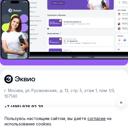
г. Москва, ул. Русаковская., д. 13, стр. 5, этаж 1, пом. 1/3,
107140
+7 (495) 928-92-20
team@e-queo.com
Пользуясь настоящим сайтом, вы даёте
согласие
на
использование cookies.
Расскажем о платформе и предоставим бесплатный