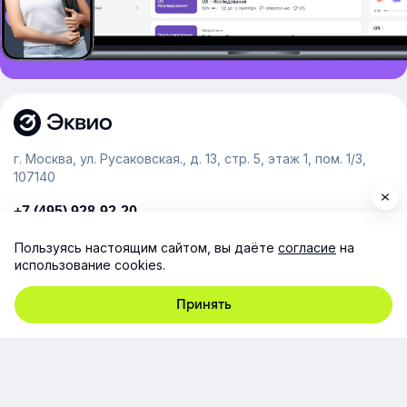
г. Москва, ул. Русаковская., д. 13, стр. 5, этаж 1, пом. 1/3,
107140
+7 (495) 928-92-20
team@e-queo.com
Пользуясь настоящим сайтом, вы даёте
согласие
на
использование cookies.
Расскажем о платформе и предоставим бесплатный
демо-доступ
Принять
Компания