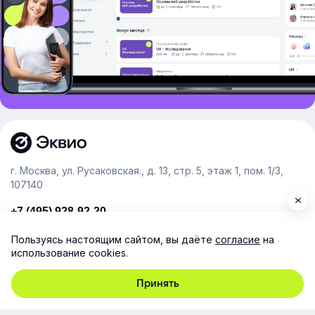
г. Москва, ул. Русаковская., д. 13, стр. 5, этаж 1, пом. 1/3,
107140
+7 (495) 928-92-20
team@e-queo.com
Пользуясь настоящим сайтом, вы даёте
согласие
на
использование cookies.
Расскажем о платформе и предоставим бесплатный
демо-доступ
Принять