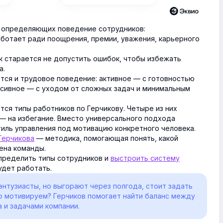
, определяющих поведение сотрудников:
ботает ради поощрения, премии, уважения, карьерного
 старается не допустить ошибок, чтобы избежать
а.
ется и трудовое поведение: активное — с готовностью
ассивное — с уходом от сложных задач и минимальным
ся типы работников по Герчикову. Четыре из них
— на избегание. Вместо универсального подхода
иль управления под мотивацию конкретного человека.
Герчикова
— методика, помогающая понять, какой
ена команды.
пределить типы сотрудников и
выстроить систему
удет работать.
энтузиасты, но выгорают через полгода, стоит задать
но мотивируем? Герчиков помогает найти баланс между
 и задачами компании.