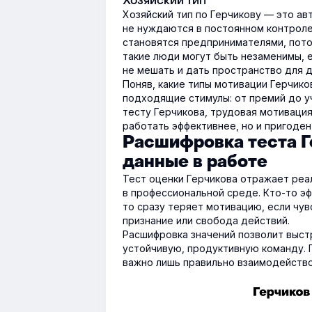
Хозяйский тип
Хозяйский тип по Герчикову — это а
не нуждаются в постоянном контроле
становятся предпринимателями, пото
такие люди могут быть незаменимы, е
не мешать и дать пространство для д
Поняв, какие типы мотивации Герчик
подходящие стимулы: от премий до уч
тесту Герчикова, трудовая мотиваци
работать эффективнее, но и пригоден
Расшифровка теста Г
данные в работе
Тест оценки Герчикова отражает реа
в профессиональной среде. Кто-то эф
то сразу теряет мотивацию, если чу
признание или свобода действий.
Расшифровка значений позволит выст
устойчивую, продуктивную команду. 
важно лишь правильно взаимодейство