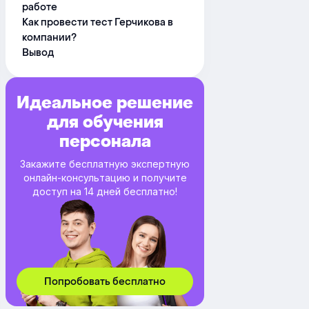
работе
Как провести тест Герчикова в
компании?
Вывод
Идеальное решение
для обучения
персонала
Закажите бесплатную экспертную
онлайн-консультацию и получите
доступ на 14 дней бесплатно!
Попробовать бесплатно