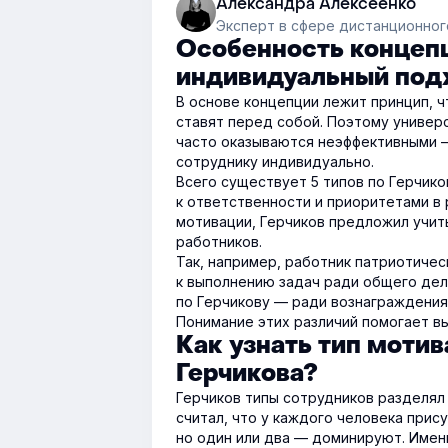
Александра Алексеенко
Эксперт в сфере дистанционног
Особенность концепц
индивидуальный под
В основе концепции лежит принцип, 
ставят перед собой. Поэтому униве
часто оказываются неэффективными 
сотруднику индивидуально.
Всего существует 5 типов по Герчик
к ответственности и приоритетами в
мотивации, Герчиков предложил учит
работников.
Так, например, работник патриотичес
к выполнению задач ради общего дела
по Герчикову — ради вознаграждения
Понимание этих различий помогает в
Как узнать тип мотив
Герчикова?
Герчиков типы сотрудников разделял 
считал, что у каждого человека прис
но один или два — доминируют. Имен