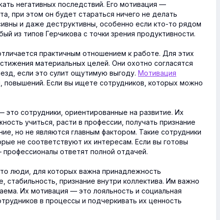
жать негативных последствий. Его мотивация —
та, при этом он будет стараться ничего не делать
сивны и даже деструктивны, особенно если кто-то рядом
бый из типов Герчикова с точки зрения продуктивности.
отличается практичным отношением к работе. Для этих
стижения материальных целей. Они охотно согласятся
еезд, если это сулит ощутимую выгоду.
Мотивация
, повышений. Если вы ищете сотрудников, которых можно
— это сотрудники, ориентированные на развитие. Их
ность учиться, расти в профессии, получать признание
ние, но не являются главным фактором. Такие сотрудники
орые не соответствуют их интересам. Если вы готовы
— профессионалы ответят полной отдачей.
это люди, для которых важна принадлежность
е, стабильность, признание внутри коллектива. Им важно
аема. Их мотивация — это лояльность и социальная
отрудников в процессы и подчеркивать их ценность