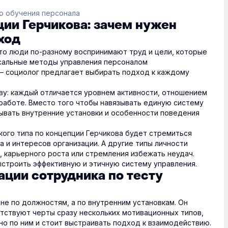
о обучения персонала
ии Герчикова: зачем нужен
ход
что люди по-разному воспринимают труд и цели, которые
рсальные методы управления персоналом
— социолог предлагает выбирать подход к каждому
ову: каждый отличается уровнем активности, отношением
 работе. Вместо того чтобы навязывать единую систему
ывать внутренние установки и особенности поведения
кого типа по концепции Герчикова будет стремиться
 и интересов организации. А другие типы личности
, карьерного роста или стремления избежать неудач.
ыстроить эффективную и этичную систему управления.
ации сотрудника по тесту
не по должностям, а по внутренним установкам. Он
утствуют черты сразу нескольких мотивационных типов,
но по ним и стоит выстраивать подход к взаимодействию.