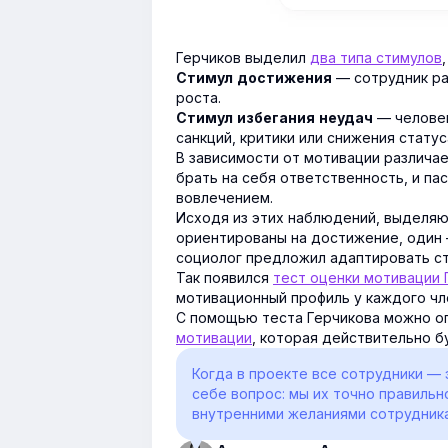
Герчиков выделил
два типа стимулов
— сотрудник ра
Стимул достижения
роста.
— человек
Стимул избегания неудач
санкций, критики или снижения статус
В зависимости от мотивации различа
брать на себя ответственность, и п
вовлечением.
Исходя из этих наблюдений, выделяют
ориентированы на достижение, один 
социолог предложил адаптировать ст
Так появился
тест оценки мотивации 
мотивационный профиль у каждого чл
С помощью теста Герчикова можно о
мотивации
, которая действительно б
Когда в проекте все сотрудники — 
себе вопрос: мы их точно правиль
внутренними желаниями сотрудника