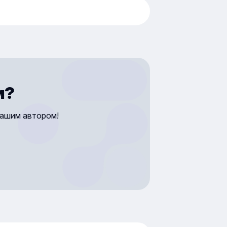
вательные материалы в письмах,
еке к этому способу прибавилось
 телефон, а затем и CD-диски. С
странением интернета обучать
дистанционно стало ещё
е. Теперь учебные материалы
буквально «носить в кармане»
м?
иложении смартфона. А значит,
учиться в любое время и в
нашим автором!
месте. Поэтому популярность
ционного обучения постоянно
, а на рынке представлено
е количество курсов
ающих платформ. В статье мы
жем о плюсах и минусах
ционного образования, каким
вает и как его организовать.