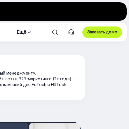
Ещё
Заказать демо
ный менеджмент».
+ лет) и B2B-маркетинге (2+ года).
х кампаний для EdTech и HRTech