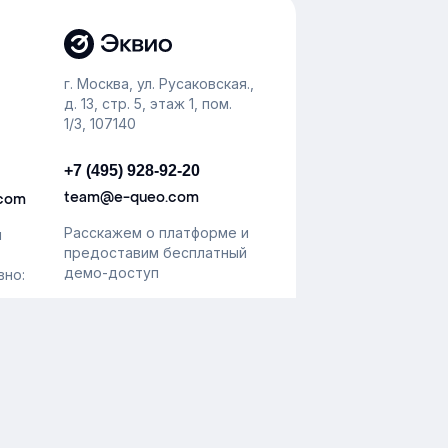
г. Москва, ул. Русаковская.,
д. 13, стр. 5, этаж 1, пом.
1/3, 107140
+7 (495) 928-92-20
team@e-queo.com
.com
Расскажем о платформе и
й
предоставим бесплатный
демо-доступ
вно:
ональных данных