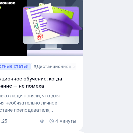
ников появился в России
десяти лет назад. О том, зачем
ии занимаются
иентацией работников, с какими
стями они сталкиваются и как
зуют процессы адаптации, мы
зали в этой статье.
ртные статьи
#Дистанционное обучение
ционное обучение: когда
яние — не помеха
лько люди поняли, что для
ия необязательно личное
ствие преподавателя,
чали экспериментировать
4.25
4 минуты
анционным форматом. В XIX
чащиеся получали