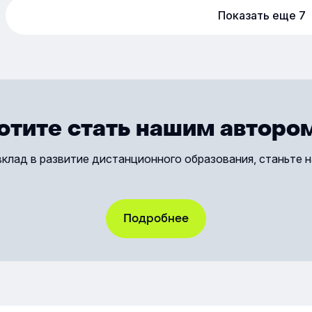
улучшить процесс освоения новых
образо
Показать еще 7
знаний, умений и компетенций.
в XX в
радио,
распро
людей 
удобне
можно 
отите стать нашим авторо
— в пр
можно 
вклад в развитие дистанционного образования, станьте 
любом 
дистан
растёт
большо
Подробнее
и обуч
расска
дистан
оно бы