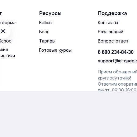
т
Ресурсы
Поддержка
тформа
Кейсы
Контакты
тема
Блог
База знаний
School
Тарифы
Вопрос-ответ
ские
Готовые курсы
8 800 234-84-30
ристики
support@e-queo
Приём обращени
круглосуточно!
Ответим операти
пн-пт, 09:00-18:00
шение об использовании сайта
Согласие на обработку перс
ава защищены