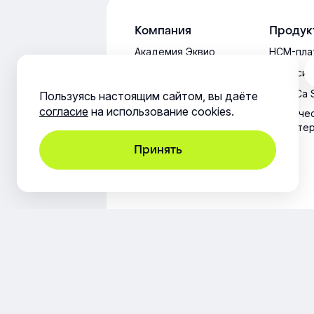
Компания
Продук
Академия Эквио
HCM-пла
Обновления
СДО-сис
платформы
HoReCa 
Пользуясь настоящим сайтом, вы даёте
согласие
на использование cookies.
Техниче
характе
Принять
Юридическая информация
Согла
© ООО «Эквио», 2014-2026. Все пр