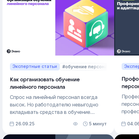
Экспертные статьи
Экспе
#обучение персонала
Профо
Как организовать обучение
персо
линейного персонала
Профес
Спрос на линейный персонал всегда
персон
высок. Но работодателю невыгодно
профес
вкладывать средства в обучение
для зн
и развитие таких работников, ведь
26.09.25
5 минут
04.0
рабочи
они в любой момент могут уйти.
и кома
Рассказываем, что можно сделать.