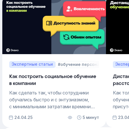
сотруд
около 
компан
профор
трудно
органи
расска
Экспертные статьи
Экспе
#обучение персонала
Как построить социальное обучение
Дистан
в компании
рассто
Как сделать так, чтобы сотрудники
Как то
обучались быстро и с энтузиазмом,
обучен
с минимальными затратами времени
присут
и средств? Вам помогут три слова —
они на
24.04.25
5 минут
23.0
«социальное обучение персонала». С
с дист
их помощью можно значительно
веке у