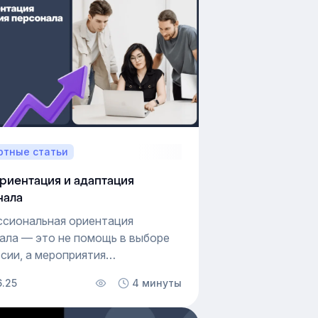
ртные статьи
риентация и адаптация
нала
сиональная ориентация
ала — это не помощь в выборе
сии, а мероприятия
акомства работников с новым
6.25
4 минуты
м местом, руководителем
ндой. Такой способ адаптации