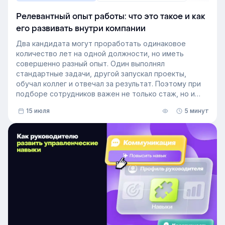
Релевантный опыт работы: что это такое и как
его развивать внутри компании
Два кандидата могут проработать одинаковое
количество лет на одной должности, но иметь
совершенно разный опыт. Один выполнял
стандартные задачи, другой запускал проекты,
обучал коллег и отвечал за результат. Поэтому при
подборе сотрудников важен не только стаж, но и
релевантный опыт.
15 июля
5 минут
В этой статье разберём, релевантный опыт работы
— что это на практике, как оценивать его при найме
и внутренних переводах, почему не всегда стоит
искать полностью готовых специалистов и как
развивать нужные компетенции внутри компании.