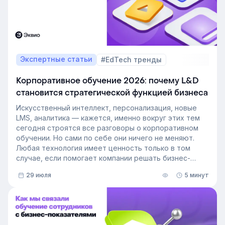
Экспертные статьи
#EdTech тренды
Корпоративное обучение 2026: почему L&D
становится стратегической функцией бизнеса
Искусственный интеллект, персонализация, новые
LMS, аналитика — кажется, именно вокруг этих тем
сегодня строятся все разговоры о корпоративном
обучении. Но сами по себе они ничего не меняют.
Любая технология имеет ценность только в том
случае, если помогает компании решать бизнес-
задачи.
29 июля
5 минут
Сегодня бизнес интересует уже не выбор
инструментов, а их результат: какое влияние
обучение оказывает на компанию и можно ли этот
эффект измерить. Такой взгляд меняет подходы к
развитию сотрудников, требования к HR и L&D, а