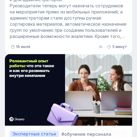
Руководители теперь могут назначать сотрудников
на мероприятия прямо из мобильных приложений, а
администраторам стали доступны ручная
сортировка материалов, автоматическое назначение
групп по умолчанию при создании пользователей и
расширенные возможности аналитики. Кроме того,
поиск на платформе стал еще эффективнее — теперь
16 июля
5 минут
он охватывает и материалы из раздела «Проводник».
Экспертные статьи
#обучение персонала