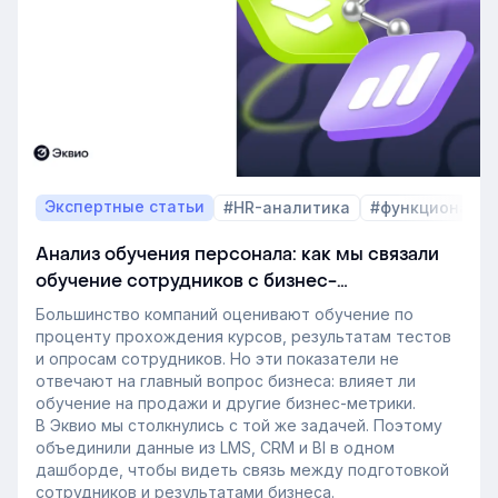
также на критерии выбора LMS.
В этой статье разбираем, почему это происходит и
как эти изменения повлияют на корпоративное
обучение в ближайшие годы. Материал подготовлен
на основе интервью коммерческого директора
Эквио Леонида Бутакова для подкаста HR4People.
Экспертные статьи
#HR-аналитика
#функционал 
Анализ обучения персонала: как мы связали
обучение сотрудников с бизнес-
показателями
Большинство компаний оценивают обучение по
проценту прохождения курсов, результатам тестов
и опросам сотрудников. Но эти показатели не
отвечают на главный вопрос бизнеса: влияет ли
обучение на продажи и другие бизнес-метрики.
В Эквио мы столкнулись с той же задачей. Поэтому
объединили данные из LMS, CRM и BI в одном
дашборде, чтобы видеть связь между подготовкой
сотрудников и результатами бизнеса.