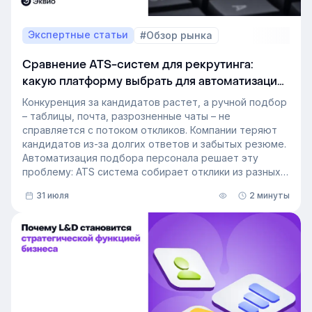
Экспертные статьи
#Обзор рынка
Сравнение ATS-систем для рекрутинга:
какую платформу выбрать для автоматизации
подбора персонала
Конкуренция за кандидатов растет, а ручной подбор
– таблицы, почта, разрозненные чаты – не
справляется с потоком откликов. Компании теряют
кандидатов из-за долгих ответов и забытых резюме.
Автоматизация подбора персонала решает эту
проблему: ATS система собирает отклики из разных
источников, ведет кандидата по этапам воронки и
31 июля
2 минуты
снимает с рекрутера рутину. Сегодня программа для
рекрутинга – это базовый инструмент для быстрого
и системного закрытия вакансий.