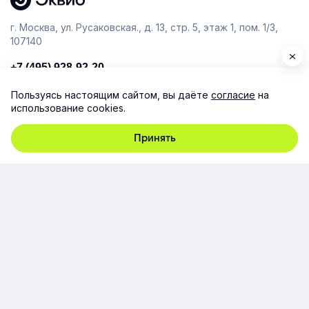
г. Москва, ул. Русаковская., д. 13, стр. 5, этаж 1, пом. 1/3,
107140
+7 (495) 928-92-20
team@e-queo.com
Пользуясь настоящим сайтом, вы даёте
согласие
на
использование cookies.
Расскажем о платформе и предоставим бесплатный
демо-доступ
Принять
Компания
Продукт
Ресурсы
Поддержка