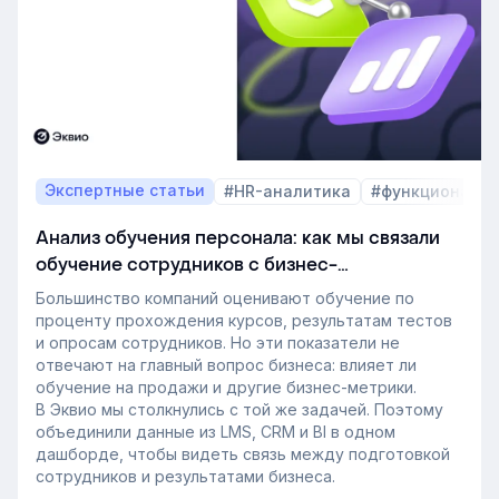
В этой статье разбираем, почему это происходит и
как эти изменения повлияют на корпоративное
обучение в ближайшие годы. Материал подготовлен
на основе интервью коммерческого директора
Эквио Леонида Бутакова для подкаста HR4People.
Экспертные статьи
#HR-аналитика
#функционал 
Анализ обучения персонала: как мы связали
обучение сотрудников с бизнес-
показателями
Большинство компаний оценивают обучение по
проценту прохождения курсов, результатам тестов
и опросам сотрудников. Но эти показатели не
отвечают на главный вопрос бизнеса: влияет ли
обучение на продажи и другие бизнес-метрики.
В Эквио мы столкнулись с той же задачей. Поэтому
объединили данные из LMS, CRM и BI в одном
дашборде, чтобы видеть связь между подготовкой
сотрудников и результатами бизнеса.