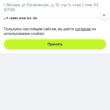
г. Москва, ул. Русаковская., д. 13, стр. 5, этаж 1, пом. 1/3,
107140
+7 (495) 928-92-20
team@e-queo.com
Пользуясь настоящим сайтом, вы даёте
согласие
на
использование cookies.
Расскажем о платформе и предоставим бесплатный
демо-доступ
Принять
Компания
Продукт
Ресурсы
Поддержка