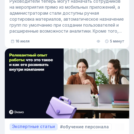
Руководители теперь могут назначать сотрудников
на мероприятия прямо из мобильных приложений, а
администраторам стали доступны ручная
сортировка материалов, автоматическое назначение
групп по умолчанию при создании пользователей и
расширенные возможности аналитики. Кроме того,
поиск на платформе стал еще эффективнее — теперь
16 июля
5 минут
он охватывает и материалы из раздела «Проводник».
Экспертные статьи
#обучение персонала