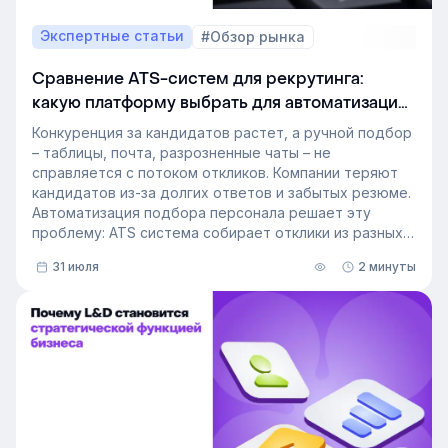
Экспертные статьи
#Обзор рынка
Сравнение ATS-систем для рекрутинга:
какую платформу выбрать для автоматизации
подбора персонала
Конкуренция за кандидатов растет, а ручной подбор
– таблицы, почта, разрозненные чаты – не
справляется с потоком откликов. Компании теряют
кандидатов из-за долгих ответов и забытых резюме.
Автоматизация подбора персонала решает эту
проблему: ATS система собирает отклики из разных
источников, ведет кандидата по этапам воронки и
31 июля
2 минуты
снимает с рекрутера рутину. Сегодня программа для
рекрутинга – это базовый инструмент для быстрого
и системного закрытия вакансий.