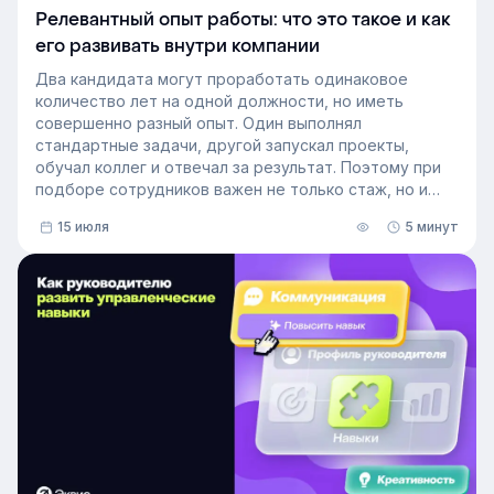
Релевантный опыт работы: что это такое и как
его развивать внутри компании
Два кандидата могут проработать одинаковое
количество лет на одной должности, но иметь
совершенно разный опыт. Один выполнял
стандартные задачи, другой запускал проекты,
обучал коллег и отвечал за результат. Поэтому при
подборе сотрудников важен не только стаж, но и
релевантный опыт.
15 июля
5 минут
В этой статье разберём, релевантный опыт работы
— что это на практике, как оценивать его при найме
и внутренних переводах, почему не всегда стоит
искать полностью готовых специалистов и как
развивать нужные компетенции внутри компании.