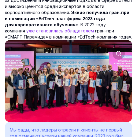
за достижения и инновационные подходы в сфере EdTech
и высоко ценится среди экспертов в области
корпоративного образования.
Эквио получила гран-при
в номинации «EdTech платформа 2023 года
В 2022 году
для корпоративного обучения».
компания
уже становилась обладателем
гран-при
«СМАРТ Пирамида» в номинации «EdTech-компания года».
Мы рады, что лидеры отрасли и клиенты не первый
год отмечают успехи нашей компании. 2023 год был