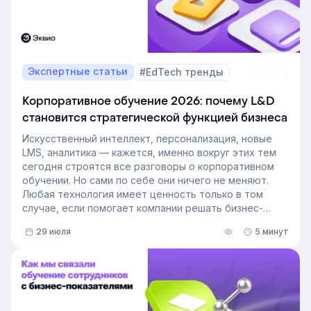
Экспертные статьи
#EdTech тренды
Корпоративное обучение 2026: почему L&D
становится стратегической функцией бизнеса
Искусственный интеллект, персонализация, новые
LMS, аналитика — кажется, именно вокруг этих тем
сегодня строятся все разговоры о корпоративном
обучении. Но сами по себе они ничего не меняют.
Любая технология имеет ценность только в том
случае, если помогает компании решать бизнес-
задачи.
29 июля
5 минут
Сегодня бизнес интересует уже не выбор
инструментов, а их результат: какое влияние
обучение оказывает на компанию и можно ли этот
эффект измерить. Такой взгляд меняет подходы к
развитию сотрудников, требования к HR и L&D, а
также на критерии выбора LMS.