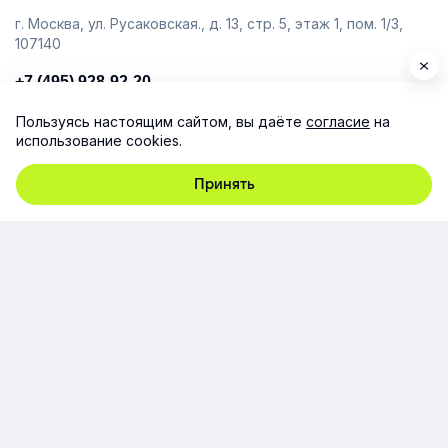
г. Москва, ул. Русаковская., д. 13, стр. 5, этаж 1, пом. 1/3,
107140
+7 (495) 928-92-20
team@e-queo.com
Пользуясь настоящим сайтом, вы даёте
согласие
на
использование cookies.
Расскажем о платформе и предоставим бесплатный
демо-доступ
Принять
Компания
Продукт
Ресурсы
Поддержка