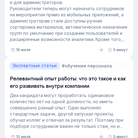
и для администраторов.
Руководители теперь могут назначать сотрудников
на мероприятия прямо из мобильных приложений, а
администраторам стали доступны ручная
сортировка материалов, автоматическое назначение
групп по умолчанию при создании пользователей и
расширенные возможности аналитики. Кроме того,
поиск на платформе стал еще эффективнее — теперь
16 июля
5 минут
он охватывает и материалы из раздела «Проводник».
Экспертные статьи
#обучение персонала
Релевантный опыт работы: что это такое и как
его развивать внутри компании
Два кандидата могут проработать одинаковое
количество лет на одной должности, но иметь
совершенно разный опыт. Один выполнял
стандартные задачи, другой запускал проекты,
обучал коллег и отвечал за результат. Поэтому при
подборе сотрудников важен не только стаж, но и
релевантный опыт.
15 июля
5 минут