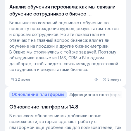
развитию сотрудников, требования к HR и L&D, а
Анализ обучения персонала: как мы связали
также на критерии выбора LMS.
обучение сотрудников с бизнес-
В этой статье разбираем, почему это происходит и
показателями
как эти изменения повлияют на корпоративное
Большинство компаний оценивают обучение по
обучение в ближайшие годы. Материал подготовлен
проценту прохождения курсов, результатам тестов
на основе интервью коммерческого директора
и опросам сотрудников. Но эти показатели не
Эквио Леонида Бутакова для подкаста HR4People.
отвечают на главный вопрос бизнеса: влияет ли
обучение на продажи и другие бизнес-метрики.
В Эквио мы столкнулись с той же задачей. Поэтому
объединили данные из LMS, CRM и BI в одном
дашборде, чтобы видеть связь между подготовкой
сотрудников и результатами бизнеса.
22 июля
5 минут
Обновления платформы
#функционал платформы
Обновление платформы 14.8
В июльском обновлении мы добавили новые
возможности, которые сделают работу с
платформой еще удобнее как для пользователей, так