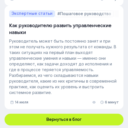
В этой статье разберём, релевантный опыт работы
— что это на практике, как оценивать его при найме
и внутренних переводах, почему не всегда стоит
Экспертные статьи
#Пошаговое руководство
искать полностью готовых специалистов и как
развивать нужные компетенции внутри компании.
Как руководителю развить управленческие
навыки
Руководитель может быть постоянно занят и при
этом не получать нужного результата от команды. В
таких ситуациях на первый план выходят
управленческие умения и навыки — именно они
определяют, как задачи доходят до исполнения и
где в процессе теряется управляемость.
Разбираемся, из чего складываются навыки
руководителя, какие из них критичны в современной
практике, как оценить их уровень и выстроить
системное развитие.
14 июля
6 минут
Вернуться в блог