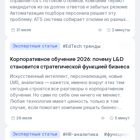
справляется с потоком откликов. Компании теряют
кандидатов из-за долгих ответов и забытых резюме.
Автоматизация подбора персонала решает эту
проблему: ATS система собирает отклики из разных
источников, ведет кандидата по этапам воронки и
31 июля
2 минуты
снимает с рекрутера рутину. Сегодня программа для
рекрутинга – это базовый инструмент для быстрого
и системного закрытия вакансий.
Экспертные статьи
#EdTech тренды
Корпоративное обучение 2026: почему L&D
становится стратегической функцией бизнеса
Искусственный интеллект, персонализация, новые
LMS, аналитика — кажется, именно вокруг этих тем
сегодня строятся все разговоры о корпоративном
обучении. Но сами по себе они ничего не меняют.
Любая технология имеет ценность только в том
случае, если помогает компании решать бизнес-
задачи.
29 июля
5 минут
Сегодня бизнес интересует уже не выбор
инструментов, а их результат: какое влияние
обучение оказывает на компанию и можно ли этот
Экспертные статьи
#HR-аналитика
#функционал 
эффект измерить. Такой взгляд меняет подходы к