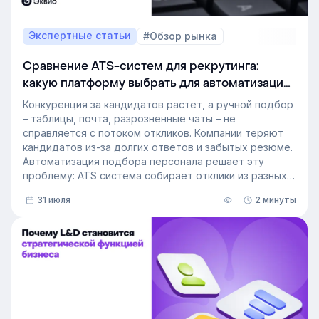
Экспертные статьи
#Обзор рынка
Сравнение ATS-систем для рекрутинга:
какую платформу выбрать для автоматизации
подбора персонала
Конкуренция за кандидатов растет, а ручной подбор
– таблицы, почта, разрозненные чаты – не
справляется с потоком откликов. Компании теряют
кандидатов из-за долгих ответов и забытых резюме.
Автоматизация подбора персонала решает эту
проблему: ATS система собирает отклики из разных
источников, ведет кандидата по этапам воронки и
31 июля
2 минуты
снимает с рекрутера рутину. Сегодня программа для
рекрутинга – это базовый инструмент для быстрого
и системного закрытия вакансий.