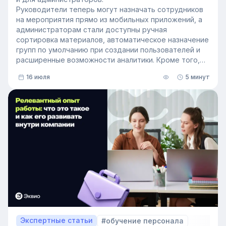
Руководители теперь могут назначать сотрудников
на мероприятия прямо из мобильных приложений, а
администраторам стали доступны ручная
сортировка материалов, автоматическое назначение
групп по умолчанию при создании пользователей и
расширенные возможности аналитики. Кроме того,
поиск на платформе стал еще эффективнее — теперь
16 июля
5 минут
он охватывает и материалы из раздела «Проводник».
Экспертные статьи
#обучение персонала