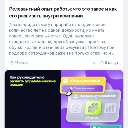
Релевантный опыт работы: что это такое и как
его развивать внутри компании
Два кандидата могут проработать одинаковое
количество лет на одной должности, но иметь
совершенно разный опыт. Один выполнял
стандартные задачи, другой запускал проекты,
обучал коллег и отвечал за результат. Поэтому при
подборе сотрудников важен не только стаж, но и
релевантный опыт.
15 июля
5 минут
В этой статье разберём, релевантный опыт работы
— что это на практике, как оценивать его при найме
и внутренних переводах, почему не всегда стоит
искать полностью готовых специалистов и как
развивать нужные компетенции внутри компании.