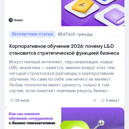
Экспертные статьи
#EdTech тренды
Корпоративное обучение 2026: почему L&D
становится стратегической функцией бизнеса
Искусственный интеллект, персонализация, новые
LMS, аналитика — кажется, именно вокруг этих тем
сегодня строятся все разговоры о корпоративном
обучении. Но сами по себе они ничего не меняют.
Любая технология имеет ценность только в том
случае, если помогает компании решать бизнес-
задачи.
29 июля
5 минут
Сегодня бизнес интересует уже не выбор
инструментов, а их результат: какое влияние
обучение оказывает на компанию и можно ли этот
эффект измерить. Такой взгляд меняет подходы к
развитию сотрудников, требования к HR и L&D, а