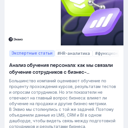
также на критерии выбора LMS.
В этой статье разбираем, почему это происходит и
как эти изменения повлияют на корпоративное
обучение в ближайшие годы. Материал подготовлен
на основе интервью коммерческого директора
Эквио Леонида Бутакова для подкаста HR4People.
Экспертные статьи
#HR-аналитика
#функционал 
Анализ обучения персонала: как мы связали
обучение сотрудников с бизнес-
показателями
Большинство компаний оценивают обучение по
проценту прохождения курсов, результатам тестов
и опросам сотрудников. Но эти показатели не
отвечают на главный вопрос бизнеса: влияет ли
обучение на продажи и другие бизнес-метрики.
В Эквио мы столкнулись с той же задачей. Поэтому
объединили данные из LMS, CRM и BI в одном
дашборде, чтобы видеть связь между подготовкой
сотрудников и результатами бизнеса.