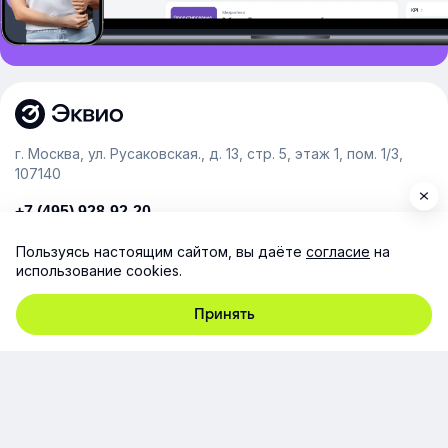
г. Москва, ул. Русаковская., д. 13, стр. 5, этаж 1, пом. 1/3,
107140
+7 (495) 928-92-20
team@e-queo.com
Пользуясь настоящим сайтом, вы даёте
согласие
на
использование cookies.
Расскажем о платформе и предоставим бесплатный
демо-доступ
Принять
Компания
Продукт