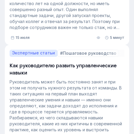
количество лет на одной должности, но иметь
совершенно разный опыт. Один выполнял
стандартные задачи, другой запускал проекты,
обучал коллег и отвечал за результат. Поэтому при
подборе сотрудников важен не только стаж, но и
релевантный опыт.
15 июля
5 минут
В этой статье разберём, релевантный опыт работы
— что это на практике, как оценивать его при найме
и внутренних переводах, почему не всегда стоит
Экспертные статьи
#Пошаговое руководство
искать полностью готовых специалистов и как
развивать нужные компетенции внутри компании.
Как руководителю развить управленческие
навыки
Руководитель может быть постоянно занят и при
этом не получать нужного результата от команды. В
таких ситуациях на первый план выходят
управленческие умения и навыки — именно они
определяют, как задачи доходят до исполнения и
где в процессе теряется управляемость.
Разбираемся, из чего складываются навыки
руководителя, какие из них критичны в современной
практике, как оценить их уровень и выстроить