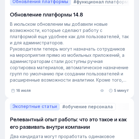
Обновления платформы
#функционал платформы
Обновление платформы 14.8
В июльском обновлении мы добавили новые
возможности, которые сделают работу с
платформой еще удобнее как для пользователей, так
и для администраторов.
Руководители теперь могут назначать сотрудников
на мероприятия прямо из мобильных приложений, а
администраторам стали доступны ручная
сортировка материалов, автоматическое назначение
групп по умолчанию при создании пользователей и
расширенные возможности аналитики. Кроме того,
поиск на платформе стал еще эффективнее — теперь
16 июля
5 минут
он охватывает и материалы из раздела «Проводник».
Экспертные статьи
#обучение персонала
Релевантный опыт работы: что это такое и как
его развивать внутри компании
Два кандидата могут проработать одинаковое