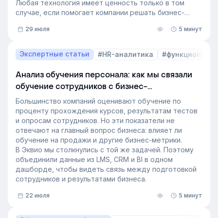
Любая технология имеет ценность только в том
случае, если помогает компании решать бизнес-
задачи.
29 июля
5 минут
Сегодня бизнес интересует уже не выбор
инструментов, а их результат: какое влияние
обучение оказывает на компанию и можно ли этот
Экспертные статьи
#HR-аналитика
#функционал 
эффект измерить. Такой взгляд меняет подходы к
развитию сотрудников, требования к HR и L&D, а
Анализ обучения персонала: как мы связали
также на критерии выбора LMS.
обучение сотрудников с бизнес-
В этой статье разбираем, почему это происходит и
показателями
как эти изменения повлияют на корпоративное
Большинство компаний оценивают обучение по
обучение в ближайшие годы. Материал подготовлен
проценту прохождения курсов, результатам тестов
на основе интервью коммерческого директора
и опросам сотрудников. Но эти показатели не
Эквио Леонида Бутакова для подкаста HR4People.
отвечают на главный вопрос бизнеса: влияет ли
обучение на продажи и другие бизнес-метрики.
В Эквио мы столкнулись с той же задачей. Поэтому
объединили данные из LMS, CRM и BI в одном
дашборде, чтобы видеть связь между подготовкой
сотрудников и результатами бизнеса.
22 июля
5 минут