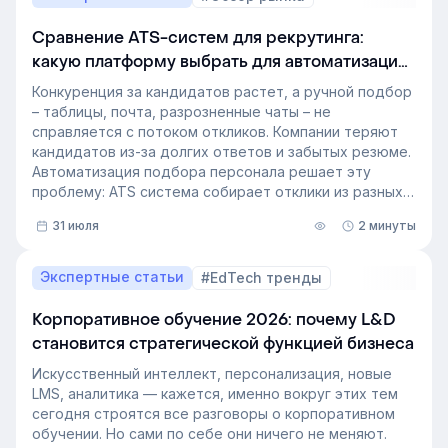
Сравнение ATS-систем для рекрутинга:
какую платформу выбрать для автоматизации
подбора персонала
Конкуренция за кандидатов растет, а ручной подбор
– таблицы, почта, разрозненные чаты – не
справляется с потоком откликов. Компании теряют
кандидатов из-за долгих ответов и забытых резюме.
Автоматизация подбора персонала решает эту
проблему: ATS система собирает отклики из разных
источников, ведет кандидата по этапам воронки и
31 июля
2 минуты
снимает с рекрутера рутину. Сегодня программа для
рекрутинга – это базовый инструмент для быстрого
и системного закрытия вакансий.
Экспертные статьи
#EdTech тренды
Корпоративное обучение 2026: почему L&D
становится стратегической функцией бизнеса
Искусственный интеллект, персонализация, новые
LMS, аналитика — кажется, именно вокруг этих тем
сегодня строятся все разговоры о корпоративном
обучении. Но сами по себе они ничего не меняют.