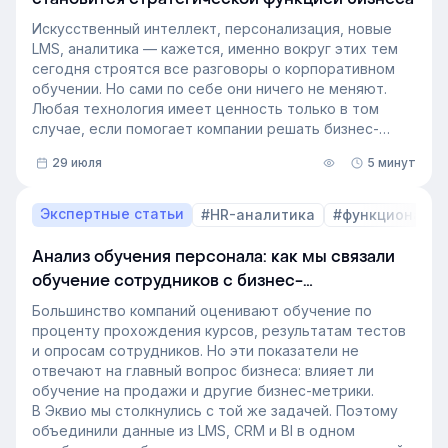
Искусственный интеллект, персонализация, новые
LMS, аналитика — кажется, именно вокруг этих тем
сегодня строятся все разговоры о корпоративном
обучении. Но сами по себе они ничего не меняют.
Любая технология имеет ценность только в том
случае, если помогает компании решать бизнес-
задачи.
29 июля
5 минут
Сегодня бизнес интересует уже не выбор
инструментов, а их результат: какое влияние
обучение оказывает на компанию и можно ли этот
Экспертные статьи
#HR-аналитика
#функционал 
эффект измерить. Такой взгляд меняет подходы к
развитию сотрудников, требования к HR и L&D, а
Анализ обучения персонала: как мы связали
также на критерии выбора LMS.
обучение сотрудников с бизнес-
В этой статье разбираем, почему это происходит и
показателями
как эти изменения повлияют на корпоративное
Большинство компаний оценивают обучение по
обучение в ближайшие годы. Материал подготовлен
проценту прохождения курсов, результатам тестов
на основе интервью коммерческого директора
и опросам сотрудников. Но эти показатели не
Эквио Леонида Бутакова для подкаста HR4People.
отвечают на главный вопрос бизнеса: влияет ли
обучение на продажи и другие бизнес-метрики.
В Эквио мы столкнулись с той же задачей. Поэтому
объединили данные из LMS, CRM и BI в одном