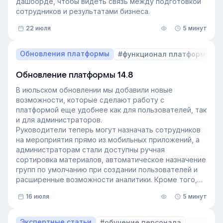
дашборде, чтобы видеть связь между подготовкой
сотрудников и результатами бизнеса.
22 июля
5 минут
Обновления платформы
#функционал платформы
Обновление платформы 14.8
В июльском обновлении мы добавили новые
возможности, которые сделают работу с
платформой еще удобнее как для пользователей, так
и для администраторов.
Руководители теперь могут назначать сотрудников
на мероприятия прямо из мобильных приложений, а
администраторам стали доступны ручная
сортировка материалов, автоматическое назначение
групп по умолчанию при создании пользователей и
расширенные возможности аналитики. Кроме того,
поиск на платформе стал еще эффективнее — теперь
16 июля
5 минут
он охватывает и материалы из раздела «Проводник».
Экспертные статьи
#обучение персонала