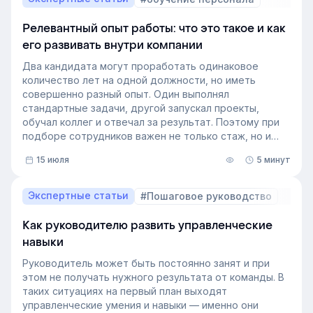
Релевантный опыт работы: что это такое и как
его развивать внутри компании
Два кандидата могут проработать одинаковое
количество лет на одной должности, но иметь
совершенно разный опыт. Один выполнял
стандартные задачи, другой запускал проекты,
обучал коллег и отвечал за результат. Поэтому при
подборе сотрудников важен не только стаж, но и
релевантный опыт.
15 июля
5 минут
В этой статье разберём, релевантный опыт работы
— что это на практике, как оценивать его при найме
и внутренних переводах, почему не всегда стоит
Экспертные статьи
#Пошаговое руководство
искать полностью готовых специалистов и как
развивать нужные компетенции внутри компании.
Как руководителю развить управленческие
навыки
Руководитель может быть постоянно занят и при
этом не получать нужного результата от команды. В
таких ситуациях на первый план выходят
управленческие умения и навыки — именно они