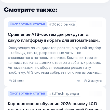
Смотрите также:
Экспертные статьи
#Обзор рынка
Сравнение ATS-систем для рекрутинга:
какую платформу выбрать для автоматизации
подбора персонала
Конкуренция за кандидатов растет, а ручной подбор
– таблицы, почта, разрозненные чаты – не
справляется с потоком откликов. Компании теряют
кандидатов из-за долгих ответов и забытых резюме.
Автоматизация подбора персонала решает эту
проблему: ATS система собирает отклики из разных
источников, ведет кандидата по этапам воронки и
31 июля
2 минуты
снимает с рекрутера рутину. Сегодня программа для
рекрутинга – это базовый инструмент для быстрого
и системного закрытия вакансий.
Экспертные статьи
#EdTech тренды
Корпоративное обучение 2026: почему L&D
становится стратегической функцией бизнеса