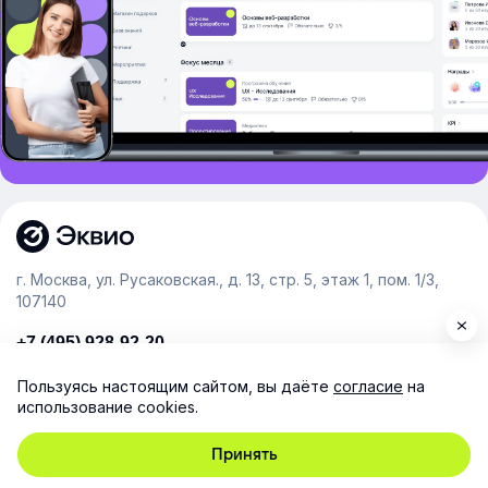
г. Москва, ул. Русаковская., д. 13, стр. 5, этаж 1, пом. 1/3,
107140
+7 (495) 928-92-20
team@e-queo.com
Пользуясь настоящим сайтом, вы даёте
согласие
на
использование cookies.
Расскажем о платформе и предоставим бесплатный
демо-доступ
Принять