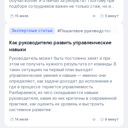
обучал коллег и отвечал за результат. Поэтому при
подборе сотрудников важен не только стаж, но и
релевантный опыт.
15 июля
5 минут
В этой статье разберём, релевантный опыт работы
— что это на практике, как оценивать его при найме
и внутренних переводах, почему не всегда стоит
Экспертные статьи
#Пошаговое руководство
искать полностью готовых специалистов и как
развивать нужные компетенции внутри компании.
Как руководителю развить управленческие
навыки
Руководитель может быть постоянно занят и при
этом не получать нужного результата от команды. В
таких ситуациях на первый план выходят
управленческие умения и навыки — именно они
определяют, как задачи доходят до исполнения и
где в процессе теряется управляемость.
Разбираемся, из чего складываются навыки
руководителя, какие из них критичны в современной
практике, как оценить их уровень и выстроить
системное развитие.
14 июля
6 минут