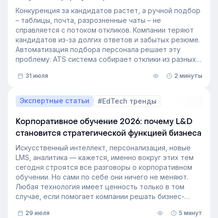
подбора персонала
Конкуренция за кандидатов растет, а ручной подбор
– таблицы, почта, разрозненные чаты – не
справляется с потоком откликов. Компании теряют
кандидатов из-за долгих ответов и забытых резюме.
Автоматизация подбора персонала решает эту
проблему: ATS система собирает отклики из разных
источников, ведет кандидата по этапам воронки и
31 июля
2 минуты
снимает с рекрутера рутину. Сегодня программа для
рекрутинга – это базовый инструмент для быстрого
и системного закрытия вакансий.
Экспертные статьи
#EdTech тренды
Корпоративное обучение 2026: почему L&D
становится стратегической функцией бизнеса
Искусственный интеллект, персонализация, новые
LMS, аналитика — кажется, именно вокруг этих тем
сегодня строятся все разговоры о корпоративном
обучении. Но сами по себе они ничего не меняют.
Любая технология имеет ценность только в том
случае, если помогает компании решать бизнес-
задачи.
29 июля
5 минут
Сегодня бизнес интересует уже не выбор