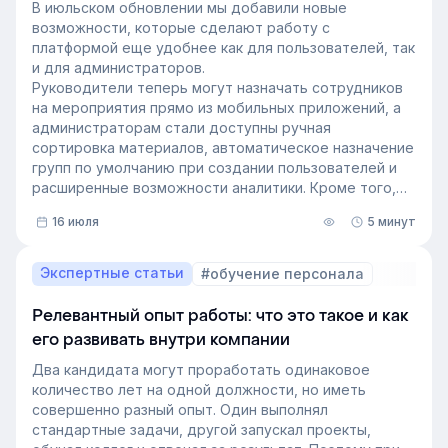
В июльском обновлении мы добавили новые
возможности, которые сделают работу с
платформой еще удобнее как для пользователей, так
и для администраторов.
Руководители теперь могут назначать сотрудников
на мероприятия прямо из мобильных приложений, а
администраторам стали доступны ручная
сортировка материалов, автоматическое назначение
групп по умолчанию при создании пользователей и
расширенные возможности аналитики. Кроме того,
поиск на платформе стал еще эффективнее — теперь
16 июля
5 минут
он охватывает и материалы из раздела «Проводник».
Экспертные статьи
#обучение персонала
Релевантный опыт работы: что это такое и как
его развивать внутри компании
Два кандидата могут проработать одинаковое
количество лет на одной должности, но иметь
совершенно разный опыт. Один выполнял
стандартные задачи, другой запускал проекты,