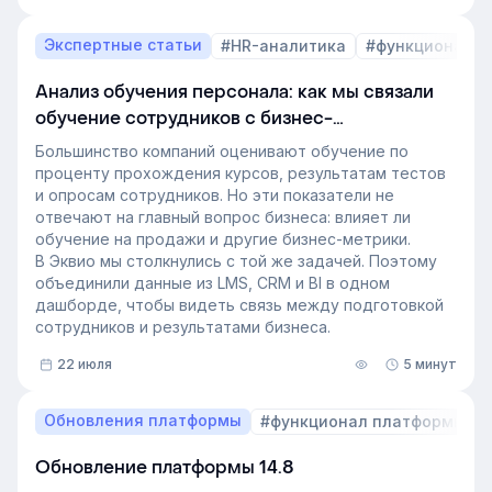
инструментов, а их результат: какое влияние
обучение оказывает на компанию и можно ли этот
Экспертные статьи
#HR-аналитика
#функционал 
эффект измерить. Такой взгляд меняет подходы к
развитию сотрудников, требования к HR и L&D, а
Анализ обучения персонала: как мы связали
также на критерии выбора LMS.
обучение сотрудников с бизнес-
В этой статье разбираем, почему это происходит и
показателями
как эти изменения повлияют на корпоративное
Большинство компаний оценивают обучение по
обучение в ближайшие годы. Материал подготовлен
проценту прохождения курсов, результатам тестов
на основе интервью коммерческого директора
и опросам сотрудников. Но эти показатели не
Эквио Леонида Бутакова для подкаста HR4People.
отвечают на главный вопрос бизнеса: влияет ли
обучение на продажи и другие бизнес-метрики.
В Эквио мы столкнулись с той же задачей. Поэтому
объединили данные из LMS, CRM и BI в одном
дашборде, чтобы видеть связь между подготовкой
сотрудников и результатами бизнеса.
22 июля
5 минут
Обновления платформы
#функционал платформы
Обновление платформы 14.8