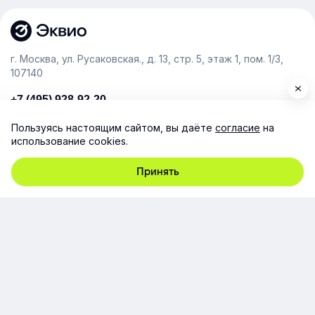
г. Москва, ул. Русаковская., д. 13, стр. 5, этаж 1, пом. 1/3,
107140
+7 (495) 928-92-20
team@e-queo.com
Пользуясь настоящим сайтом, вы даёте
согласие
на
использование cookies.
Расскажем о платформе и предоставим бесплатный
демо-доступ
Принять
Компания
Продукт
Ресурсы