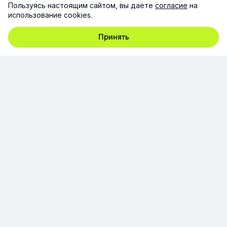
Пользуясь настоящим сайтом, вы даёте
согласие
на
использование cookies.
Принять
г. Москва, ул. Русаковская., д. 13, стр. 5, этаж 1, пом. 1/3,
107140
+7 (495) 928-92-20
team@e-queo.com
Расскажем о платформе и предоставим бесплатный
демо-доступ
Компания
Продукт