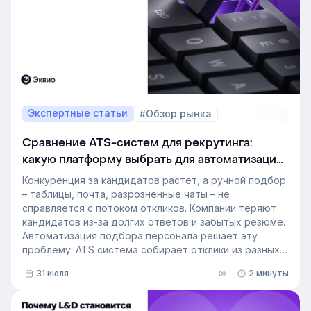
Экспертные статьи
#Обзор рынка
Сравнение ATS-систем для рекрутинга:
какую платформу выбрать для автоматизации
подбора персонала
Конкуренция за кандидатов растет, а ручной подбор
– таблицы, почта, разрозненные чаты – не
справляется с потоком откликов. Компании теряют
кандидатов из-за долгих ответов и забытых резюме.
Автоматизация подбора персонала решает эту
проблему: ATS система собирает отклики из разных
источников, ведет кандидата по этапам воронки и
31 июля
2 минуты
снимает с рекрутера рутину. Сегодня программа для
рекрутинга – это базовый инструмент для быстрого
и системного закрытия вакансий.