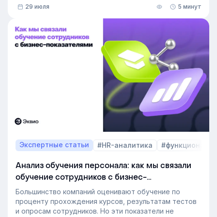
29 июля
5 минут
Сегодня бизнес интересует уже не выбор
инструментов, а их результат: какое влияние
обучение оказывает на компанию и можно ли этот
эффект измерить. Такой взгляд меняет подходы к
развитию сотрудников, требования к HR и L&D, а
также на критерии выбора LMS.
В этой статье разбираем, почему это происходит и
как эти изменения повлияют на корпоративное
обучение в ближайшие годы. Материал подготовлен
на основе интервью коммерческого директора
Эквио Леонида Бутакова для подкаста HR4People.
Экспертные статьи
#HR-аналитика
#функционал 
Анализ обучения персонала: как мы связали
обучение сотрудников с бизнес-
показателями
Большинство компаний оценивают обучение по
проценту прохождения курсов, результатам тестов
и опросам сотрудников. Но эти показатели не