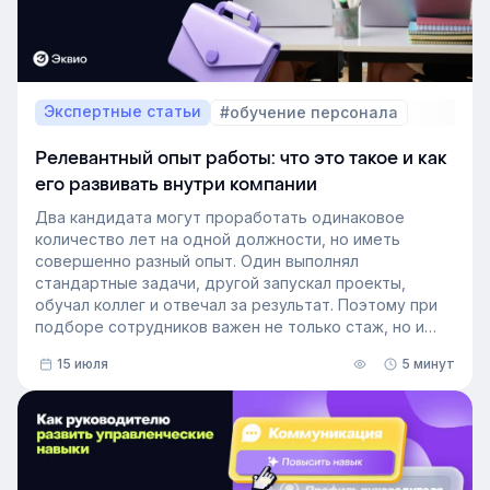
Экспертные статьи
#обучение персонала
Релевантный опыт работы: что это такое и как
его развивать внутри компании
Два кандидата могут проработать одинаковое
количество лет на одной должности, но иметь
совершенно разный опыт. Один выполнял
стандартные задачи, другой запускал проекты,
обучал коллег и отвечал за результат. Поэтому при
подборе сотрудников важен не только стаж, но и
релевантный опыт.
15 июля
5 минут
В этой статье разберём, релевантный опыт работы
— что это на практике, как оценивать его при найме
и внутренних переводах, почему не всегда стоит
искать полностью готовых специалистов и как
развивать нужные компетенции внутри компании.