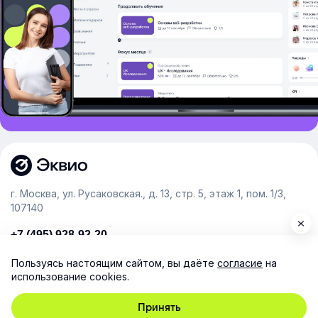
г. Москва, ул. Русаковская., д. 13, стр. 5, этаж 1, пом. 1/3,
107140
+7 (495) 928-92-20
team@e-queo.com
Пользуясь настоящим сайтом, вы даёте
согласие
на
использование cookies.
Расскажем о платформе и предоставим бесплатный
демо-доступ
Принять