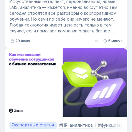
Искусственный интеллект, персонализация, новые
LMS, аналитика — кажется, именно вокруг этих тем
сегодня строятся все разговоры о корпоративном
обучении. Но сами по себе они ничего не меняют.
Любая технология имеет ценность только в том
случае, если помогает компании решать бизнес-
задачи.
29 июля
5 минут
Сегодня бизнес интересует уже не выбор
инструментов, а их результат: какое влияние
обучение оказывает на компанию и можно ли этот
эффект измерить. Такой взгляд меняет подходы к
развитию сотрудников, требования к HR и L&D, а
также на критерии выбора LMS.
В этой статье разбираем, почему это происходит и
как эти изменения повлияют на корпоративное
обучение в ближайшие годы. Материал подготовлен
на основе интервью коммерческого директора
Эквио Леонида Бутакова для подкаста HR4People.
Экспертные статьи
#HR-аналитика
#функционал 