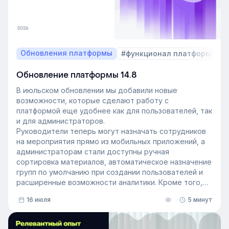
Обновления платформы
#функционал платформы
Обновление платформы 14.8
В июльском обновлении мы добавили новые
возможности, которые сделают работу с
платформой еще удобнее как для пользователей, так
и для администраторов.
Руководители теперь могут назначать сотрудников
на мероприятия прямо из мобильных приложений, а
администраторам стали доступны ручная
сортировка материалов, автоматическое назначение
групп по умолчанию при создании пользователей и
расширенные возможности аналитики. Кроме того,
поиск на платформе стал еще эффективнее — теперь
16 июля
5 минут
он охватывает и материалы из раздела «Проводник».