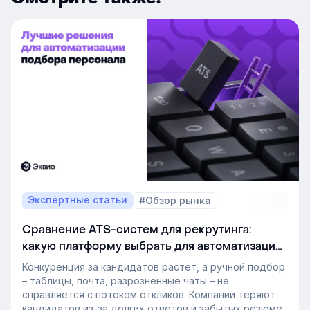
Экспертные статьи
#Обзор рынка
Сравнение ATS-систем для рекрутинга:
какую платформу выбрать для автоматизации
подбора персонала
Конкуренция за кандидатов растет, а ручной подбор
– таблицы, почта, разрозненные чаты – не
справляется с потоком откликов. Компании теряют
кандидатов из-за долгих ответов и забытых резюме.