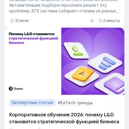
Автоматизация подбора персонала решает эту
проблему: ATS система собирает отклики из разных
источников, ведет кандидата по этапам воронки и
31 июля
2 минуты
снимает с рекрутера рутину. Сегодня программа для
рекрутинга – это базовый инструмент для быстрого
и системного закрытия вакансий.
Экспертные статьи
#EdTech тренды
Корпоративное обучение 2026: почему L&D
становится стратегической функцией бизнеса