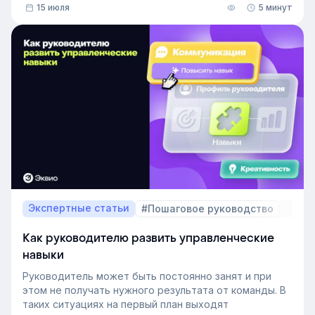
15 июля
5 минут
В этой статье разберём, релевантный опыт работы
— что это на практике, как оценивать его при найме
и внутренних переводах, почему не всегда стоит
искать полностью готовых специалистов и как
развивать нужные компетенции внутри компании.
Экспертные статьи
#Пошаговое руководство
Как руководителю развить управленческие
навыки
Руководитель может быть постоянно занят и при
этом не получать нужного результата от команды. В
таких ситуациях на первый план выходят