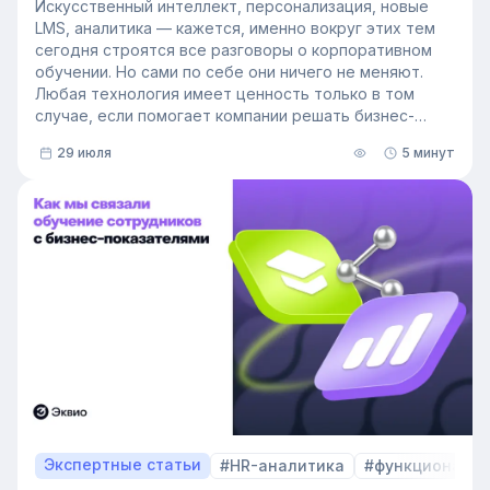
Искусственный интеллект, персонализация, новые
LMS, аналитика — кажется, именно вокруг этих тем
сегодня строятся все разговоры о корпоративном
обучении. Но сами по себе они ничего не меняют.
Любая технология имеет ценность только в том
случае, если помогает компании решать бизнес-
задачи.
29 июля
5 минут
Сегодня бизнес интересует уже не выбор
инструментов, а их результат: какое влияние
обучение оказывает на компанию и можно ли этот
эффект измерить. Такой взгляд меняет подходы к
развитию сотрудников, требования к HR и L&D, а
также на критерии выбора LMS.
В этой статье разбираем, почему это происходит и
как эти изменения повлияют на корпоративное
обучение в ближайшие годы. Материал подготовлен
на основе интервью коммерческого директора
Эквио Леонида Бутакова для подкаста HR4People.
Экспертные статьи
#HR-аналитика
#функционал 