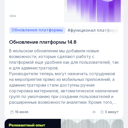
Обновления платформы
#функционал платформы
Обновление платформы 14.8
В июльском обновлении мы добавили новые
возможности, которые сделают работу с
платформой еще удобнее как для пользователей, так
и для администраторов.
Руководители теперь могут назначать сотрудников
на мероприятия прямо из мобильных приложений, а
администраторам стали доступны ручная
сортировка материалов, автоматическое назначение
групп по умолчанию при создании пользователей и
расширенные возможности аналитики. Кроме того,
поиск на платформе стал еще эффективнее — теперь
16 июля
5 минут
он охватывает и материалы из раздела «Проводник».