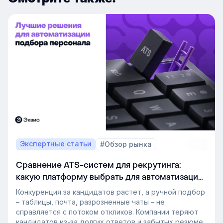
Экспертные статьи
#Обзор рынка
Сравнение ATS-систем для рекрутинга:
какую платформу выбрать для автоматизации
подбора персонала
Конкуренция за кандидатов растет, а ручной подбор
– таблицы, почта, разрозненные чаты – не
справляется с потоком откликов. Компании теряют
кандидатов из-за долгих ответов и забытых резюме.