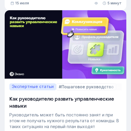
15 июля
5 минут
В этой статье разберём, релевантный опыт работы
— что это на практике, как оценивать его при найме
и внутренних переводах, почему не всегда стоит
искать полностью готовых специалистов и как
развивать нужные компетенции внутри компании.
Экспертные статьи
#Пошаговое руководство
Как руководителю развить управленческие
навыки
Руководитель может быть постоянно занят и при
этом не получать нужного результата от команды. В
таких ситуациях на первый план выходят