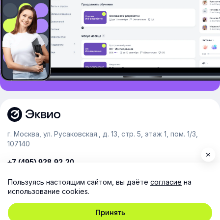
г. Москва, ул. Русаковская., д. 13, стр. 5, этаж 1, пом. 1/3,
107140
+7 (495) 928-92-20
team@e-queo.com
Пользуясь настоящим сайтом, вы даёте
согласие
на
использование cookies.
Расскажем о платформе и предоставим бесплатный
демо-доступ
Принять