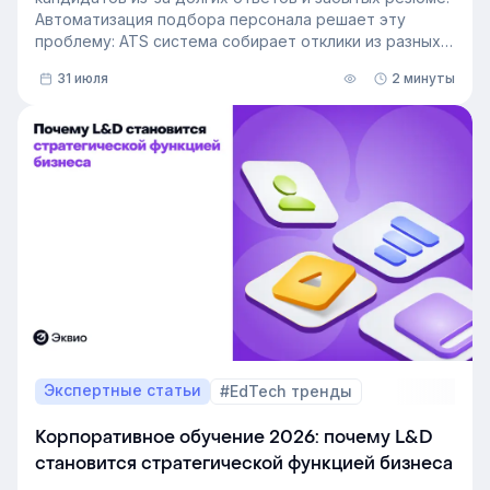
Автоматизация подбора персонала решает эту
проблему: ATS система собирает отклики из разных
источников, ведет кандидата по этапам воронки и
31 июля
2 минуты
снимает с рекрутера рутину. Сегодня программа для
рекрутинга – это базовый инструмент для быстрого
и системного закрытия вакансий.
Экспертные статьи
#EdTech тренды
Корпоративное обучение 2026: почему L&D
становится стратегической функцией бизнеса