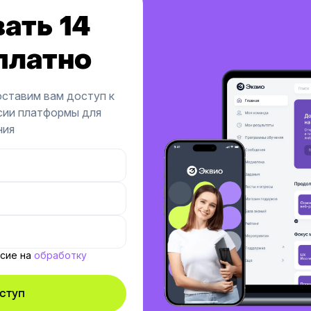
ать 14
как развивать нужные компетенции
внутри компании.
платно
оставим вам доступ к
сии платформы для
ния
асие на
обработку