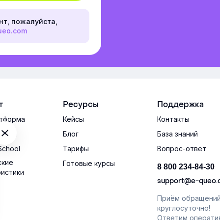
нт, пожалуйста,
ueo.com
т
Ресурсы
Поддержка
тформа
Кейсы
Контакты
тема
Блог
База знаний
School
Тарифы
Вопрос-ответ
ские
Готовые курсы
8 800 234-84-30
ристики
support@e-queo
Приём обращени
круглосуточно!
Ответим операти