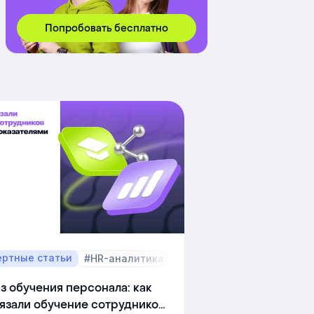
Попробовать бесплатно
ертные статьи
#HR-аналитика
#функционал платформы
з обучения персонала: как
язали обучение сотрудников