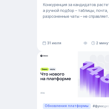
выбрать для автоматизации
Конкуренция за кандидатов расте
подбора персонала
а ручной подбор – таблицы, почта,
разрозненные чаты – не справляет
с потоком откликов. Компании
теряют кандидатов из-за долгих
ответов и забытых резюме.
Автоматизация подбора персонал
31 июля
2 мину
решает эту проблему: ATS систем
собирает отклики из разных
источников, ведет кандидата по
этапам воронки и снимает с
рекрутера рутину. Сегодня
программа для рекрутинга – это
базовый инструмент для быстрого
системного закрытия вакансий.
Обновления платформы
#функци