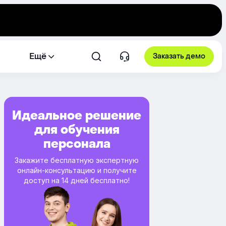
Ещё
Заказать демо
Идеальное решение
для обучения
персонала
Закажите бесплатную экспертную
онлайн-консультацию и получите
доступ на 14 дней бесплатно!