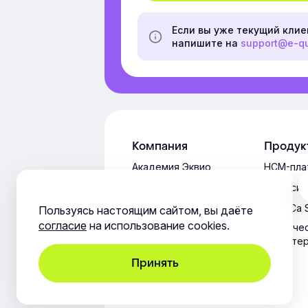
Если вы уже текущий клие
напишите на
support@e-q
Компания
Продук
Академия Эквио
HCM-пла
Обновления
СДО-сис
платформы
HoReCa 
Пользуясь настоящим сайтом, вы даёте
согласие
на использование cookies.
Техниче
характе
Принять