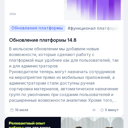
Обновления платформы
#функционал платформы
Обновление платформы 14.8
В июльском обновлении мы добавили новые
возможности, которые сделают работу с
платформой еще удобнее как для пользователей, так
и для администраторов.
Руководители теперь могут назначать сотрудников
на мероприятия прямо из мобильных приложений, а
администраторам стали доступны ручная
сортировка материалов, автоматическое назначение
групп по умолчанию при создании пользователей и
расширенные возможности аналитики. Кроме того,
поиск на платформе стал еще эффективнее — теперь
16 июля
5 минут
он охватывает и материалы из раздела «Проводник».