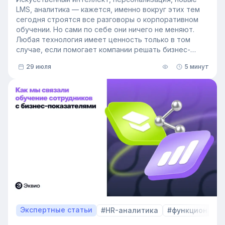
LMS, аналитика — кажется, именно вокруг этих тем
сегодня строятся все разговоры о корпоративном
обучении. Но сами по себе они ничего не меняют.
Любая технология имеет ценность только в том
случае, если помогает компании решать бизнес-
задачи.
29 июля
5 минут
Сегодня бизнес интересует уже не выбор
инструментов, а их результат: какое влияние
обучение оказывает на компанию и можно ли этот
эффект измерить. Такой взгляд меняет подходы к
развитию сотрудников, требования к HR и L&D, а
также на критерии выбора LMS.
В этой статье разбираем, почему это происходит и
как эти изменения повлияют на корпоративное
обучение в ближайшие годы. Материал подготовлен
на основе интервью коммерческого директора
Эквио Леонида Бутакова для подкаста HR4People.
Экспертные статьи
#HR-аналитика
#функционал 