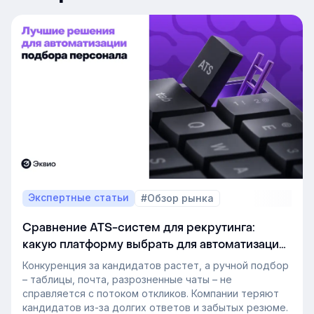
Экспертные статьи
#Обзор рынка
Сравнение ATS-систем для рекрутинга:
какую платформу выбрать для автоматизации
подбора персонала
Конкуренция за кандидатов растет, а ручной подбор
– таблицы, почта, разрозненные чаты – не
справляется с потоком откликов. Компании теряют
кандидатов из-за долгих ответов и забытых резюме.