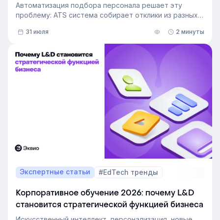
Автоматизация подбора персонала решает эту
проблему: ATS система собирает отклики из разных
источников, ведет кандидата по этапам воронки и
31 июля
2 минуты
снимает с рекрутера рутину. Сегодня программа для
рекрутинга – это базовый инструмент для быстрого
и системного закрытия вакансий.
Экспертные статьи
#EdTech тренды
Корпоративное обучение 2026: почему L&D
становится стратегической функцией бизнеса
Искусственный интеллект, персонализация, новые