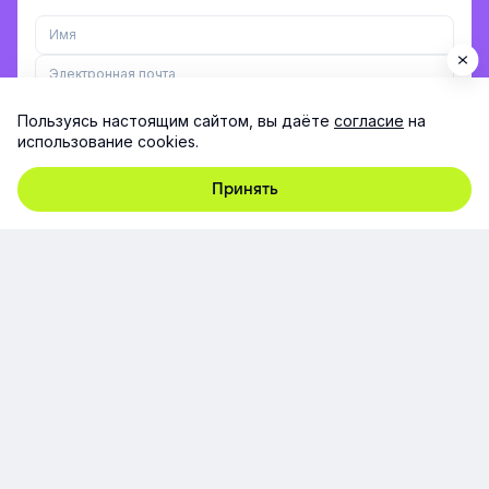
Пользуясь настоящим сайтом, вы даёте
согласие
на
использование cookies.
Заполняя форму, я принимаю согласие на
обработку
персональных данных
Принять
Если вы уже текущий клиент, пожалуйста,
напишите на
support@e-queo.com