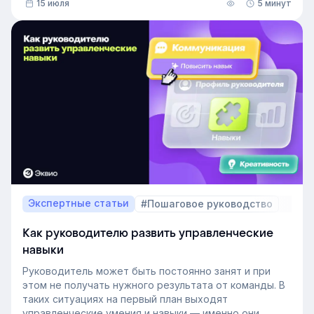
15 июля
5 минут
В этой статье разберём, релевантный опыт работы
— что это на практике, как оценивать его при найме
и внутренних переводах, почему не всегда стоит
искать полностью готовых специалистов и как
развивать нужные компетенции внутри компании.
Экспертные статьи
#Пошаговое руководство
Как руководителю развить управленческие
навыки
Руководитель может быть постоянно занят и при
этом не получать нужного результата от команды. В
таких ситуациях на первый план выходят
управленческие умения и навыки — именно они