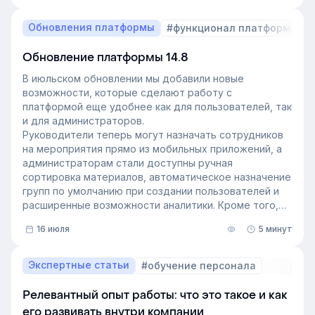
Обновления платформы
#функционал платформы
Обновление платформы 14.8
В июльском обновлении мы добавили новые
возможности, которые сделают работу с
платформой еще удобнее как для пользователей, так
и для администраторов.
Руководители теперь могут назначать сотрудников
на мероприятия прямо из мобильных приложений, а
администраторам стали доступны ручная
сортировка материалов, автоматическое назначение
групп по умолчанию при создании пользователей и
расширенные возможности аналитики. Кроме того,
поиск на платформе стал еще эффективнее — теперь
16 июля
5 минут
он охватывает и материалы из раздела «Проводник».
Экспертные статьи
#обучение персонала
Релевантный опыт работы: что это такое и как
его развивать внутри компании