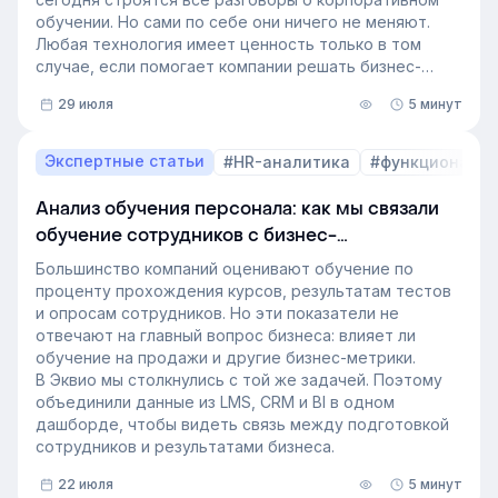
обучении. Но сами по себе они ничего не меняют.
Любая технология имеет ценность только в том
случае, если помогает компании решать бизнес-
задачи.
29 июля
5 минут
Сегодня бизнес интересует уже не выбор
инструментов, а их результат: какое влияние
обучение оказывает на компанию и можно ли этот
Экспертные статьи
#HR-аналитика
#функционал 
эффект измерить. Такой взгляд меняет подходы к
развитию сотрудников, требования к HR и L&D, а
Анализ обучения персонала: как мы связали
также на критерии выбора LMS.
обучение сотрудников с бизнес-
В этой статье разбираем, почему это происходит и
показателями
как эти изменения повлияют на корпоративное
Большинство компаний оценивают обучение по
обучение в ближайшие годы. Материал подготовлен
проценту прохождения курсов, результатам тестов
на основе интервью коммерческого директора
и опросам сотрудников. Но эти показатели не
Эквио Леонида Бутакова для подкаста HR4People.
отвечают на главный вопрос бизнеса: влияет ли
обучение на продажи и другие бизнес-метрики.
В Эквио мы столкнулись с той же задачей. Поэтому
объединили данные из LMS, CRM и BI в одном
дашборде, чтобы видеть связь между подготовкой
сотрудников и результатами бизнеса.
22 июля
5 минут