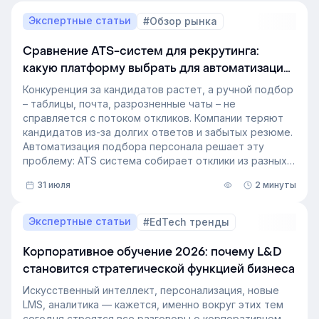
Экспертные статьи
#Обзор рынка
Сравнение ATS-систем для рекрутинга:
какую платформу выбрать для автоматизации
подбора персонала
Конкуренция за кандидатов растет, а ручной подбор
– таблицы, почта, разрозненные чаты – не
справляется с потоком откликов. Компании теряют
кандидатов из-за долгих ответов и забытых резюме.
Автоматизация подбора персонала решает эту
проблему: ATS система собирает отклики из разных
источников, ведет кандидата по этапам воронки и
31 июля
2 минуты
снимает с рекрутера рутину. Сегодня программа для
рекрутинга – это базовый инструмент для быстрого
и системного закрытия вакансий.
Экспертные статьи
#EdTech тренды
Корпоративное обучение 2026: почему L&D
становится стратегической функцией бизнеса
Искусственный интеллект, персонализация, новые
LMS, аналитика — кажется, именно вокруг этих тем
сегодня строятся все разговоры о корпоративном