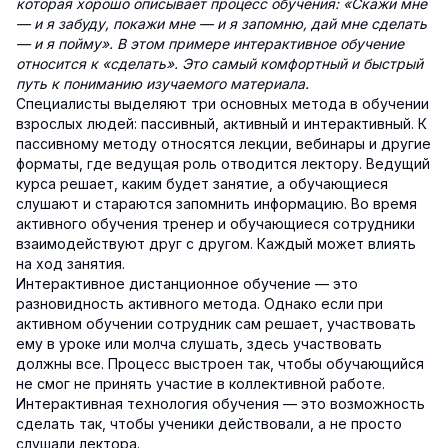
которая хорошо описывает процесс обучения: «Скажи мне
— и я забуду, покажи мне — и я запомню, дай мне сделать
— и я пойму». В этом примере интерактивное обучение
относится к «сделать». Это самый комфортный и быстрый
путь к пониманию изучаемого материала.
Специалисты выделяют три основных метода в обучении
взрослых людей: пассивный, активный и интерактивный. К
пассивному методу относятся лекции, вебинары и другие
форматы, где ведущая роль отводится лектору. Ведущий
курса решает, каким будет занятие, а обучающиеся
слушают и стараются запомнить информацию. Во время
активного обучения тренер и обучающиеся сотрудники
взаимодействуют друг с другом. Каждый может влиять
на ход занятия.
Интерактивное дистанционное обучение — это
разновидность активного метода. Однако если при
активном обучении сотрудник сам решает, участвовать
ему в уроке или молча слушать, здесь участвовать
должны все. Процесс выстроен так, чтобы обучающийся
не смог не принять участие в коллективной работе.
Интерактивная технология обучения — это возможность
сделать так, чтобы ученики действовали, а не просто
слушали лектора.