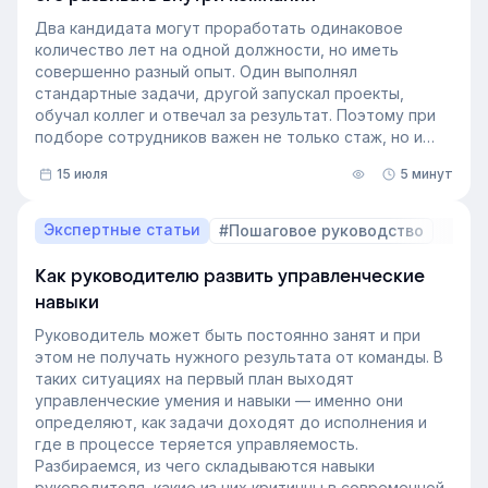
Два кандидата могут проработать одинаковое
количество лет на одной должности, но иметь
совершенно разный опыт. Один выполнял
стандартные задачи, другой запускал проекты,
обучал коллег и отвечал за результат. Поэтому при
подборе сотрудников важен не только стаж, но и
релевантный опыт.
15 июля
5 минут
В этой статье разберём, релевантный опыт работы
— что это на практике, как оценивать его при найме
и внутренних переводах, почему не всегда стоит
Экспертные статьи
#Пошаговое руководство
искать полностью готовых специалистов и как
развивать нужные компетенции внутри компании.
Как руководителю развить управленческие
навыки
Руководитель может быть постоянно занят и при
этом не получать нужного результата от команды. В
таких ситуациях на первый план выходят
управленческие умения и навыки — именно они
определяют, как задачи доходят до исполнения и
где в процессе теряется управляемость.
Разбираемся, из чего складываются навыки
руководителя, какие из них критичны в современной