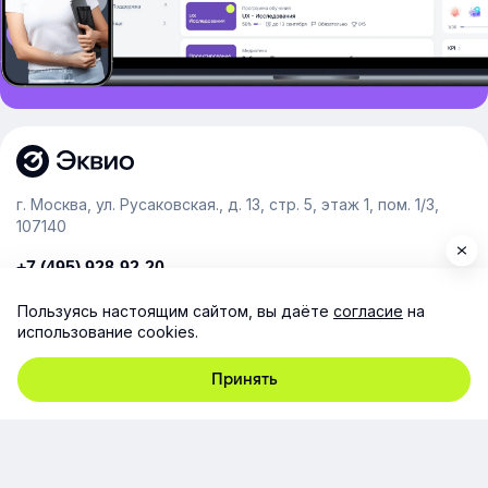
г. Москва, ул. Русаковская., д. 13, стр. 5, этаж 1, пом. 1/3,
107140
+7 (495) 928-92-20
team@e-queo.com
Пользуясь настоящим сайтом, вы даёте
согласие
на
использование cookies.
Расскажем о платформе и предоставим бесплатный
демо-доступ
Принять
Компания