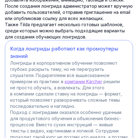
После создания лонгрида администратор может вручную
добавить пользователей, отправив приглашение на email
или опубликовав ссылку для всех желающих.
Также Tilda предлагает несколько готовых шаблонов,
среди которых можно выбрать подходящие варианты
для создания обучающих лонгридов.
Когда лонгриды работают как промоутеры
знаний
Лонгриды в корпоративном обучении позволяют
глубоко раскрыть тему, но не перегрузить
слушателя. Подкрепляем всё вышесказанное
примером из практики: в
компании Kärcher
решили
не просто обучать, а вовлекать. Для этого
в компании сделали ставку на лонгриды — формат,
который позволяет разворачивать сложные темы
последовательно и наглядно.
Подход с лонгридами оказался особенно удачным
для продуктового обучения и объяснения бизнес-
процессов. Вместо сухих инструкций — живые
тексты с видео, картинками и логикой. Сотрудник
проходит такой курс не потому что «надо», а потому