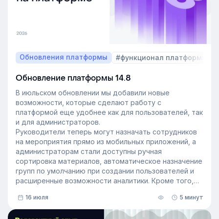
Обновления платформы
#функционал платформы
Обновление платформы 14.8
В июльском обновлении мы добавили новые
возможности, которые сделают работу с
платформой еще удобнее как для пользователей, так
и для администраторов.
Руководители теперь могут назначать сотрудников
на мероприятия прямо из мобильных приложений, а
администраторам стали доступны ручная
сортировка материалов, автоматическое назначение
групп по умолчанию при создании пользователей и
расширенные возможности аналитики. Кроме того,
поиск на платформе стал еще эффективнее — теперь
16 июля
5 минут
он охватывает и материалы из раздела «Проводник».