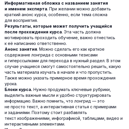
Информативная обложка с названием занятия
. При желании можно добавить
и именем эксперта
краткий анонс курса, особенно, если тема сложна
для восприятия.
Результаты, которые может получить учащийся
. Эта часть должна
после прохождения курса
мотивировать проходить обучение, важно отнестись
к её написанию ответственно.
. Можно сделать его как краткое
Анонс занятия
содержание лонгрида с основными тезисами
и гиперссылками для перехода в нужный раздел. В этом
случае учащиеся смогут самостоятельно решить, какую
часть материала изучать в начале и что пропустить.
Также можно указать примерное время прохождения
урока.
Нужно продумать ключевые рубрики,
Блоки курса.
выделить важные мысли и удобно структурировать
информацию. Важно помнить, что лонгрид — это
не просто текст, а интерактивная статья с примерами
и заданиями. Поэтому стоит разбавлять
текст изображениями, инфографикой, таблицами, видео и
интерактивными элементами.