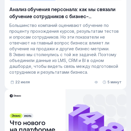
Анализ обучения персонала: как мы связали
обучение сотрудников с бизнес-
показателями
Большинство компаний оценивают обучение по
проценту прохождения курсов, результатам тестов
и опросам сотрудников. Но эти показатели не
отвечают на главный вопрос бизнеса: влияет ли
обучение на продажи и другие бизнес-метрики.
В Эквио мы столкнулись с той же задачей. Поэтому
объединили данные из LMS, CRM и BI в одном
дашборде, чтобы видеть связь между подготовкой
сотрудников и результатами бизнеса.
22 июля
5 минут