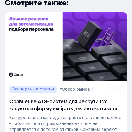
Смотрите также:
Экспертные статьи
#Обзор рынка
Сравнение ATS-систем для рекрутинга:
какую платформу выбрать для автоматизации
подбора персонала
Конкуренция за кандидатов растет, а ручной подбор
– таблицы, почта, разрозненные чаты – не
справляется с потоком откликов. Компании теряют