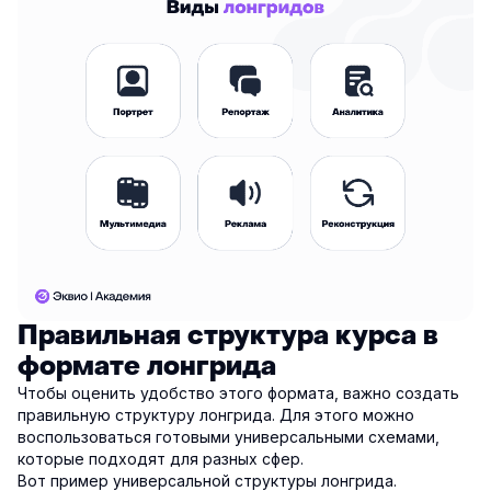
Правильная структура курса в
формате лонгрида
Чтобы оценить удобство этого формата, важно создать
правильную структуру лонгрида. Для этого можно
воспользоваться готовыми универсальными схемами,
которые подходят для разных сфер.
Вот пример универсальной структуры лонгрида.