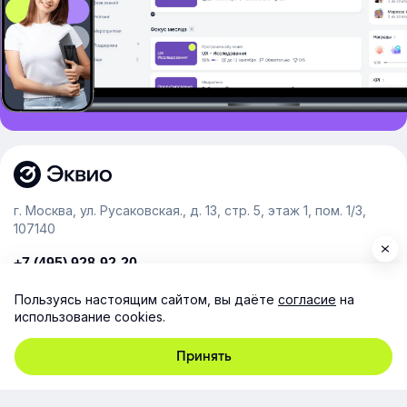
г. Москва, ул. Русаковская., д. 13, стр. 5, этаж 1, пом. 1/3,
107140
+7 (495) 928-92-20
team@e-queo.com
Пользуясь настоящим сайтом, вы даёте
согласие
на
использование cookies.
Расскажем о платформе и предоставим бесплатный
демо-доступ
Принять