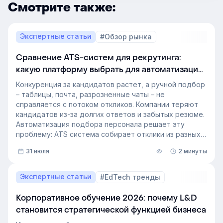
Смотрите также:
Экспертные статьи
#Обзор рынка
Сравнение ATS-систем для рекрутинга:
какую платформу выбрать для автоматизации
подбора персонала
Конкуренция за кандидатов растет, а ручной подбор
– таблицы, почта, разрозненные чаты – не
справляется с потоком откликов. Компании теряют
кандидатов из-за долгих ответов и забытых резюме.
Автоматизация подбора персонала решает эту
проблему: ATS система собирает отклики из разных
источников, ведет кандидата по этапам воронки и
31 июля
2 минуты
снимает с рекрутера рутину. Сегодня программа для
рекрутинга – это базовый инструмент для быстрого
и системного закрытия вакансий.
Экспертные статьи
#EdTech тренды
Корпоративное обучение 2026: почему L&D
становится стратегической функцией бизнеса