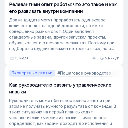
Релевантный опыт работы: что это такое и как
его развивать внутри компании
Два кандидата могут проработать одинаковое
количество лет на одной должности, но иметь
совершенно разный опыт. Один выполнял
стандартные задачи, другой запускал проекты,
обучал коллег и отвечал за результат. Поэтому при
подборе сотрудников важен не только стаж, но и
релевантный опыт.
15 июля
5 минут
В этой статье разберём, релевантный опыт работы
— что это на практике, как оценивать его при найме
и внутренних переводах, почему не всегда стоит
Экспертные статьи
#Пошаговое руководство
искать полностью готовых специалистов и как
развивать нужные компетенции внутри компании.
Как руководителю развить управленческие
навыки
Руководитель может быть постоянно занят и при
этом не получать нужного результата от команды. В
таких ситуациях на первый план выходят
управленческие умения и навыки — именно они
определяют, как задачи доходят до исполнения и