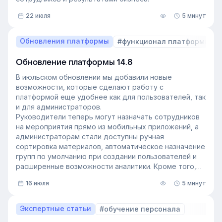
22 июля
5 минут
Обновления платформы
#функционал платформы
Обновление платформы 14.8
В июльском обновлении мы добавили новые
возможности, которые сделают работу с
платформой еще удобнее как для пользователей, так
и для администраторов.
Руководители теперь могут назначать сотрудников
на мероприятия прямо из мобильных приложений, а
администраторам стали доступны ручная
сортировка материалов, автоматическое назначение
групп по умолчанию при создании пользователей и
расширенные возможности аналитики. Кроме того,
поиск на платформе стал еще эффективнее — теперь
16 июля
5 минут
он охватывает и материалы из раздела «Проводник».
Экспертные статьи
#обучение персонала