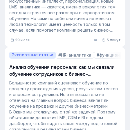
Искусственный интеллект, персонализация, новые
LMS, аналитика — кажется, именно вокруг этих тем
сегодня строятся все разговоры о корпоративном
обучении. Но сами по себе они ничего не меняют.
Любая технология имеет ценность только в том
случае, если помогает компании решать бизнес-
задачи.
29 июля
5 минут
Сегодня бизнес интересует уже не выбор
инструментов, а их результат: какое влияние
обучение оказывает на компанию и можно ли этот
Экспертные статьи
#HR-аналитика
#функционал 
эффект измерить. Такой взгляд меняет подходы к
развитию сотрудников, требования к HR и L&D, а
Анализ обучения персонала: как мы связали
также на критерии выбора LMS.
обучение сотрудников с бизнес-
В этой статье разбираем, почему это происходит и
показателями
как эти изменения повлияют на корпоративное
Большинство компаний оценивают обучение по
обучение в ближайшие годы. Материал подготовлен
проценту прохождения курсов, результатам тестов
на основе интервью коммерческого директора
и опросам сотрудников. Но эти показатели не
Эквио Леонида Бутакова для подкаста HR4People.
отвечают на главный вопрос бизнеса: влияет ли
обучение на продажи и другие бизнес-метрики.
В Эквио мы столкнулись с той же задачей. Поэтому
объединили данные из LMS, CRM и BI в одном
дашборде, чтобы видеть связь между подготовкой
сотрудников и результатами бизнеса.