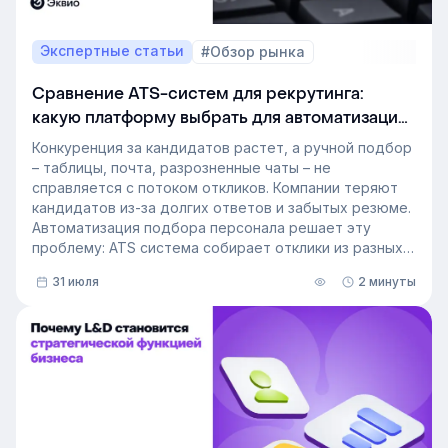
Экспертные статьи
#Обзор рынка
Сравнение ATS-систем для рекрутинга:
какую платформу выбрать для автоматизации
подбора персонала
Конкуренция за кандидатов растет, а ручной подбор
– таблицы, почта, разрозненные чаты – не
справляется с потоком откликов. Компании теряют
кандидатов из-за долгих ответов и забытых резюме.
Автоматизация подбора персонала решает эту
проблему: ATS система собирает отклики из разных
источников, ведет кандидата по этапам воронки и
31 июля
2 минуты
снимает с рекрутера рутину. Сегодня программа для
рекрутинга – это базовый инструмент для быстрого
и системного закрытия вакансий.