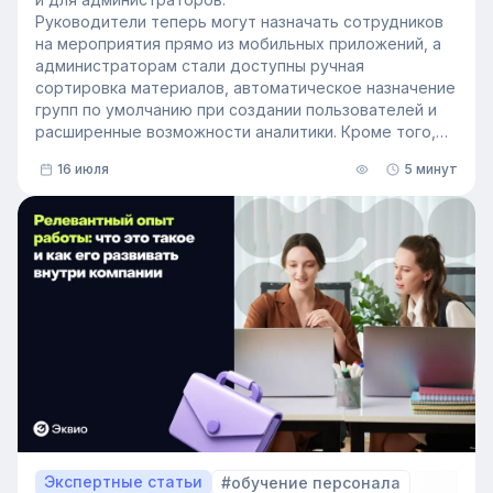
Руководители теперь могут назначать сотрудников
на мероприятия прямо из мобильных приложений, а
администраторам стали доступны ручная
сортировка материалов, автоматическое назначение
групп по умолчанию при создании пользователей и
расширенные возможности аналитики. Кроме того,
поиск на платформе стал еще эффективнее — теперь
16 июля
5 минут
он охватывает и материалы из раздела «Проводник».
Экспертные статьи
#обучение персонала