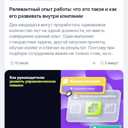
Релевантный опыт работы: что это такое и как
его развивать внутри компании
Два кандидата могут проработать одинаковое
количество лет на одной должности, но иметь
совершенно разный опыт. Один выполнял
стандартные задачи, другой запускал проекты,
обучал коллег и отвечал за результат. Поэтому при
подборе сотрудников важен не только стаж, но и
релевантный опыт.
15 июля
5 минут
В этой статье разберём, релевантный опыт работы
— что это на практике, как оценивать его при найме
и внутренних переводах, почему не всегда стоит
искать полностью готовых специалистов и как
развивать нужные компетенции внутри компании.