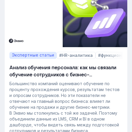
также на критерии выбора LMS.
В этой статье разбираем, почему это происходит и
как эти изменения повлияют на корпоративное
обучение в ближайшие годы. Материал подготовлен
на основе интервью коммерческого директора
Эквио Леонида Бутакова для подкаста HR4People.
Экспертные статьи
#HR-аналитика
#функционал 
Анализ обучения персонала: как мы связали
обучение сотрудников с бизнес-
показателями
Большинство компаний оценивают обучение по
проценту прохождения курсов, результатам тестов
и опросам сотрудников. Но эти показатели не
отвечают на главный вопрос бизнеса: влияет ли
обучение на продажи и другие бизнес-метрики.
В Эквио мы столкнулись с той же задачей. Поэтому
объединили данные из LMS, CRM и BI в одном
дашборде, чтобы видеть связь между подготовкой
сотрудников и результатами бизнеса.