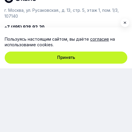
г. Москва, ул. Русаковская., д. 13, стр. 5, этаж 1, пом. 1/3,
107140
+7 (495) 928-92-20
team@e-queo.com
Пользуясь настоящим сайтом, вы даёте
согласие
на
использование cookies.
Расскажем о платформе и предоставим бесплатный
демо-доступ
Принять
Компания
Продукт
Ресурсы
Поддержка