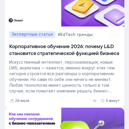
Экспертные статьи
#EdTech тренды
Корпоративное обучение 2026: почему L&D
становится стратегической функцией бизнеса
Искусственный интеллект, персонализация, новые
LMS, аналитика — кажется, именно вокруг этих тем
сегодня строятся все разговоры о корпоративном
обучении. Но сами по себе они ничего не меняют.
Любая технология имеет ценность только в том
случае, если помогает компании решать бизнес-
задачи.
29 июля
5 минут
Сегодня бизнес интересует уже не выбор
инструментов, а их результат: какое влияние
обучение оказывает на компанию и можно ли этот
эффект измерить. Такой взгляд меняет подходы к
развитию сотрудников, требования к HR и L&D, а