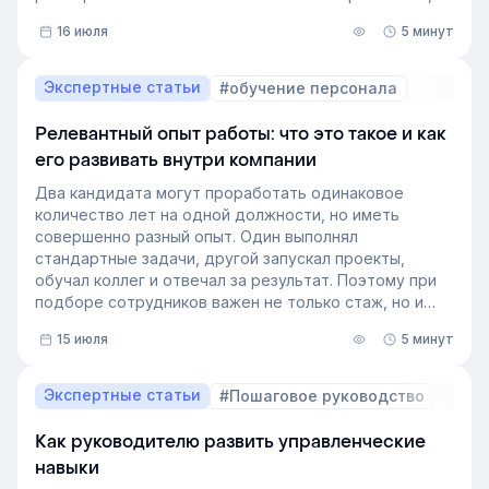
поиск на платформе стал еще эффективнее — теперь
16 июля
5 минут
он охватывает и материалы из раздела «Проводник».
Экспертные статьи
#обучение персонала
Релевантный опыт работы: что это такое и как
его развивать внутри компании
Два кандидата могут проработать одинаковое
количество лет на одной должности, но иметь
совершенно разный опыт. Один выполнял
стандартные задачи, другой запускал проекты,
обучал коллег и отвечал за результат. Поэтому при
подборе сотрудников важен не только стаж, но и
релевантный опыт.
15 июля
5 минут
В этой статье разберём, релевантный опыт работы
— что это на практике, как оценивать его при найме
и внутренних переводах, почему не всегда стоит
Экспертные статьи
#Пошаговое руководство
искать полностью готовых специалистов и как
развивать нужные компетенции внутри компании.
Как руководителю развить управленческие
навыки