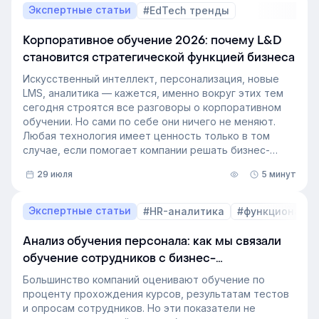
и системного закрытия вакансий.
Экспертные статьи
#EdTech тренды
Корпоративное обучение 2026: почему L&D
становится стратегической функцией бизнеса
Искусственный интеллект, персонализация, новые
LMS, аналитика — кажется, именно вокруг этих тем
сегодня строятся все разговоры о корпоративном
обучении. Но сами по себе они ничего не меняют.
Любая технология имеет ценность только в том
случае, если помогает компании решать бизнес-
задачи.
29 июля
5 минут
Сегодня бизнес интересует уже не выбор
инструментов, а их результат: какое влияние
обучение оказывает на компанию и можно ли этот
Экспертные статьи
#HR-аналитика
#функционал 
эффект измерить. Такой взгляд меняет подходы к
развитию сотрудников, требования к HR и L&D, а
Анализ обучения персонала: как мы связали
также на критерии выбора LMS.
обучение сотрудников с бизнес-
В этой статье разбираем, почему это происходит и
показателями
как эти изменения повлияют на корпоративное
Большинство компаний оценивают обучение по
обучение в ближайшие годы. Материал подготовлен
проценту прохождения курсов, результатам тестов
на основе интервью коммерческого директора
и опросам сотрудников. Но эти показатели не