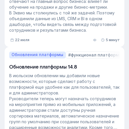
Эквио Леонида Бутакова для подкаста HR4People.
отвечают на главный вопрос бизнеса: влияет ли
обучение на продажи и другие бизнес-метрики.
В Эквио мы столкнулись с той же задачей. Поэтому
объединили данные из LMS, CRM и BI в одном
дашборде, чтобы видеть связь между подготовкой
сотрудников и результатами бизнеса.
22 июля
5 минут
Обновления платформы
#функционал платформы
Обновление платформы 14.8
В июльском обновлении мы добавили новые
возможности, которые сделают работу с
платформой еще удобнее как для пользователей, так
и для администраторов.
Руководители теперь могут назначать сотрудников
на мероприятия прямо из мобильных приложений, а
администраторам стали доступны ручная
сортировка материалов, автоматическое назначение
групп по умолчанию при создании пользователей и
расширенные возможности аналитики. Кроме того,