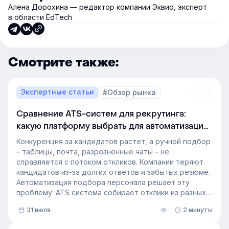
Алена Дорохина — редактор компании Эквио, эксперт
в области EdTech
Смотрите также:
Экспертные статьи
#Обзор рынка
Сравнение ATS-систем для рекрутинга:
какую платформу выбрать для автоматизации
подбора персонала
Конкуренция за кандидатов растет, а ручной подбор
– таблицы, почта, разрозненные чаты – не
справляется с потоком откликов. Компании теряют
кандидатов из-за долгих ответов и забытых резюме.
Автоматизация подбора персонала решает эту
проблему: ATS система собирает отклики из разных
источников, ведет кандидата по этапам воронки и
31 июля
2 минуты
снимает с рекрутера рутину. Сегодня программа для
рекрутинга – это базовый инструмент для быстрого