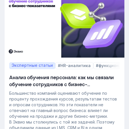
эффект измерить. Такой взгляд меняет подходы к
развитию сотрудников, требования к HR и L&D, а
также на критерии выбора LMS.
В этой статье разбираем, почему это происходит и
как эти изменения повлияют на корпоративное
обучение в ближайшие годы. Материал подготовлен
на основе интервью коммерческого директора
Эквио Леонида Бутакова для подкаста HR4People.
Экспертные статьи
#HR-аналитика
#функционал 
Анализ обучения персонала: как мы связали
обучение сотрудников с бизнес-
показателями
Большинство компаний оценивают обучение по
проценту прохождения курсов, результатам тестов
и опросам сотрудников. Но эти показатели не
отвечают на главный вопрос бизнеса: влияет ли
обучение на продажи и другие бизнес-метрики.
В Эквио мы столкнулись с той же задачей. Поэтому
объединили данные из LMS, CRM и BI в одном