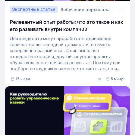
Экспертные статьи
#обучение персонала
Релевантный опыт работы: что это такое и как
его развивать внутри компании
Два кандидата могут проработать одинаковое
количество лет на одной должности, но иметь
совершенно разный опыт. Один выполнял
стандартные задачи, другой запускал проекты,
обучал коллег и отвечал за результат. Поэтому при
подборе сотрудников важен не только стаж, но и
релевантный опыт.
15 июля
5 минут
В этой статье разберём, релевантный опыт работы
— что это на практике, как оценивать его при найме
и внутренних переводах, почему не всегда стоит
искать полностью готовых специалистов и как
развивать нужные компетенции внутри компании.