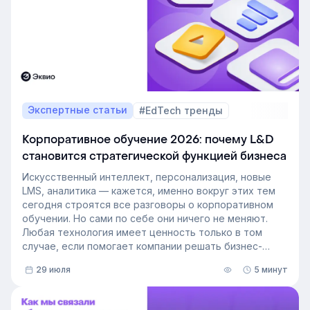
Экспертные статьи
#EdTech тренды
Корпоративное обучение 2026: почему L&D
становится стратегической функцией бизнеса
Искусственный интеллект, персонализация, новые
LMS, аналитика — кажется, именно вокруг этих тем
сегодня строятся все разговоры о корпоративном
обучении. Но сами по себе они ничего не меняют.
Любая технология имеет ценность только в том
случае, если помогает компании решать бизнес-
задачи.
29 июля
5 минут
Сегодня бизнес интересует уже не выбор
инструментов, а их результат: какое влияние
обучение оказывает на компанию и можно ли этот