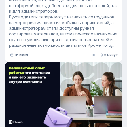
платформой еще удобнее как для пользователей, так
и для администраторов.
Руководители теперь могут назначать сотрудников
на мероприятия прямо из мобильных приложений, а
администраторам стали доступны ручная
сортировка материалов, автоматическое назначение
групп по умолчанию при создании пользователей и
расширенные возможности аналитики. Кроме того,
поиск на платформе стал еще эффективнее — теперь
16 июля
5 минут
он охватывает и материалы из раздела «Проводник».