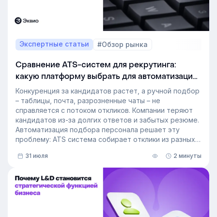
Экспертные статьи
#Обзор рынка
Сравнение ATS-систем для рекрутинга:
какую платформу выбрать для автоматизации
подбора персонала
Конкуренция за кандидатов растет, а ручной подбор
– таблицы, почта, разрозненные чаты – не
справляется с потоком откликов. Компании теряют
кандидатов из-за долгих ответов и забытых резюме.
Автоматизация подбора персонала решает эту
проблему: ATS система собирает отклики из разных
источников, ведет кандидата по этапам воронки и
31 июля
2 минуты
снимает с рекрутера рутину. Сегодня программа для
рекрутинга – это базовый инструмент для быстрого
и системного закрытия вакансий.