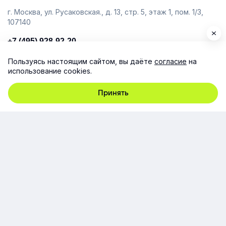
г. Москва, ул. Русаковская., д. 13, стр. 5, этаж 1, пом. 1/3,
107140
+7 (495) 928-92-20
team@e-queo.com
Пользуясь настоящим сайтом, вы даёте
согласие
на
использование cookies.
Расскажем о платформе и предоставим бесплатный
демо-доступ
Принять
Компания
Продукт
Ресурсы
Поддержка