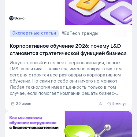
Экспертные статьи
#EdTech тренды
Корпоративное обучение 2026: почему L&D
становится стратегической функцией бизнеса
Искусственный интеллект, персонализация, новые
LMS, аналитика — кажется, именно вокруг этих тем
сегодня строятся все разговоры о корпоративном
обучении. Но сами по себе они ничего не меняют.
Любая технология имеет ценность только в том
случае, если помогает компании решать бизнес-
задачи.
29 июля
5 минут
Сегодня бизнес интересует уже не выбор
инструментов, а их результат: какое влияние
обучение оказывает на компанию и можно ли этот
эффект измерить. Такой взгляд меняет подходы к
развитию сотрудников, требования к HR и L&D, а
также на критерии выбора LMS.