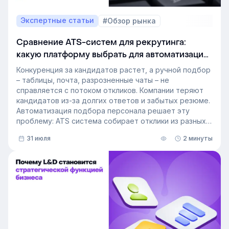
Экспертные статьи
#Обзор рынка
Сравнение ATS-систем для рекрутинга:
какую платформу выбрать для автоматизации
подбора персонала
Конкуренция за кандидатов растет, а ручной подбор
– таблицы, почта, разрозненные чаты – не
справляется с потоком откликов. Компании теряют
кандидатов из-за долгих ответов и забытых резюме.
Автоматизация подбора персонала решает эту
проблему: ATS система собирает отклики из разных
источников, ведет кандидата по этапам воронки и
31 июля
2 минуты
снимает с рекрутера рутину. Сегодня программа для
рекрутинга – это базовый инструмент для быстрого
и системного закрытия вакансий.