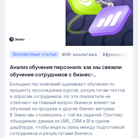
В этой статье разбираем, почему это происходит и
как эти изменения повлияют на корпоративное
обучение в ближайшие годы. Материал подготовлен
на основе интервью коммерческого директора
Эквио Леонида Бутакова для подкаста HR4People.
Экспертные статьи
#HR-аналитика
#функционал 
Анализ обучения персонала: как мы связали
обучение сотрудников с бизнес-
показателями
Большинство компаний оценивают обучение по
проценту прохождения курсов, результатам тестов
и опросам сотрудников. Но эти показатели не
отвечают на главный вопрос бизнеса: влияет ли
обучение на продажи и другие бизнес-метрики.
В Эквио мы столкнулись с той же задачей. Поэтому
объединили данные из LMS, CRM и BI в одном
дашборде, чтобы видеть связь между подготовкой
сотрудников и результатами бизнеса.