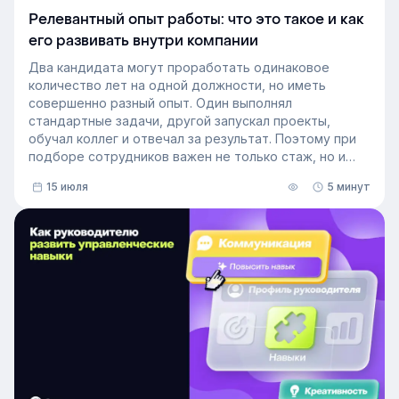
Релевантный опыт работы: что это такое и как
его развивать внутри компании
Два кандидата могут проработать одинаковое
количество лет на одной должности, но иметь
совершенно разный опыт. Один выполнял
стандартные задачи, другой запускал проекты,
обучал коллег и отвечал за результат. Поэтому при
подборе сотрудников важен не только стаж, но и
релевантный опыт.
15 июля
5 минут
В этой статье разберём, релевантный опыт работы
— что это на практике, как оценивать его при найме
и внутренних переводах, почему не всегда стоит
искать полностью готовых специалистов и как
развивать нужные компетенции внутри компании.