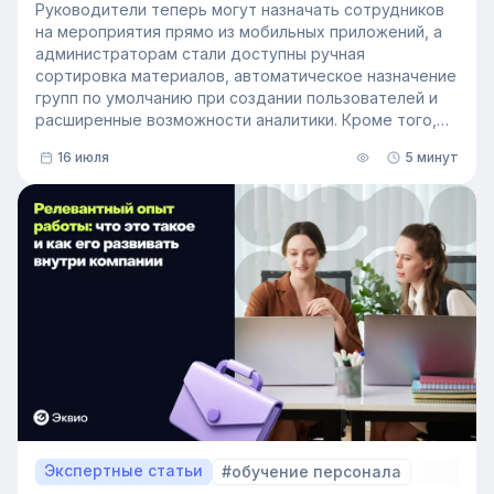
Руководители теперь могут назначать сотрудников
на мероприятия прямо из мобильных приложений, а
администраторам стали доступны ручная
сортировка материалов, автоматическое назначение
групп по умолчанию при создании пользователей и
расширенные возможности аналитики. Кроме того,
поиск на платформе стал еще эффективнее — теперь
16 июля
5 минут
он охватывает и материалы из раздела «Проводник».
Экспертные статьи
#обучение персонала