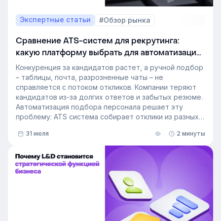
Экспертные статьи
#Обзор рынка
Сравнение ATS-систем для рекрутинга:
какую платформу выбрать для автоматизации
подбора персонала
Конкуренция за кандидатов растет, а ручной подбор
– таблицы, почта, разрозненные чаты – не
справляется с потоком откликов. Компании теряют
кандидатов из-за долгих ответов и забытых резюме.
Автоматизация подбора персонала решает эту
проблему: ATS система собирает отклики из разных
источников, ведет кандидата по этапам воронки и
31 июля
2 минуты
снимает с рекрутера рутину. Сегодня программа для
рекрутинга – это базовый инструмент для быстрого
и системного закрытия вакансий.