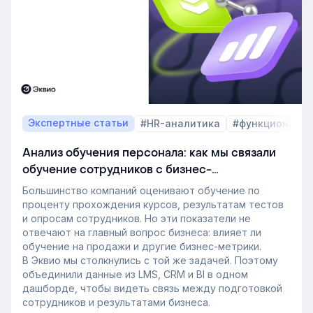
В этой статье разбираем, почему это происходит и
как эти изменения повлияют на корпоративное
обучение в ближайшие годы. Материал подготовлен
на основе интервью коммерческого директора
Эквио Леонида Бутакова для подкаста HR4People.
Экспертные статьи
#HR-аналитика
#функционал 
Анализ обучения персонала: как мы связали
обучение сотрудников с бизнес-
показателями
Большинство компаний оценивают обучение по
проценту прохождения курсов, результатам тестов
и опросам сотрудников. Но эти показатели не
отвечают на главный вопрос бизнеса: влияет ли
обучение на продажи и другие бизнес-метрики.
В Эквио мы столкнулись с той же задачей. Поэтому
объединили данные из LMS, CRM и BI в одном
дашборде, чтобы видеть связь между подготовкой
сотрудников и результатами бизнеса.