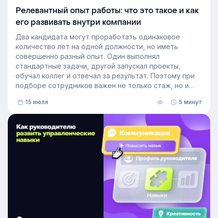
Релевантный опыт работы: что это такое и как
его развивать внутри компании
Два кандидата могут проработать одинаковое
количество лет на одной должности, но иметь
совершенно разный опыт. Один выполнял
стандартные задачи, другой запускал проекты,
обучал коллег и отвечал за результат. Поэтому при
подборе сотрудников важен не только стаж, но и
релевантный опыт.
15 июля
5 минут
В этой статье разберём, релевантный опыт работы
— что это на практике, как оценивать его при найме
и внутренних переводах, почему не всегда стоит
искать полностью готовых специалистов и как
развивать нужные компетенции внутри компании.