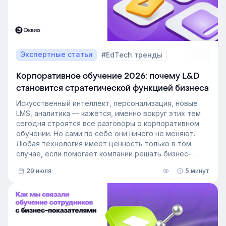
Экспертные статьи
#EdTech тренды
Корпоративное обучение 2026: почему L&D
становится стратегической функцией бизнеса
Искусственный интеллект, персонализация, новые
LMS, аналитика — кажется, именно вокруг этих тем
сегодня строятся все разговоры о корпоративном
обучении. Но сами по себе они ничего не меняют.
Любая технология имеет ценность только в том
случае, если помогает компании решать бизнес-
задачи.
29 июля
5 минут
Сегодня бизнес интересует уже не выбор
инструментов, а их результат: какое влияние
обучение оказывает на компанию и можно ли этот
эффект измерить. Такой взгляд меняет подходы к
развитию сотрудников, требования к HR и L&D, а
также на критерии выбора LMS.