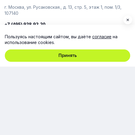
г. Москва, ул. Русаковская., д. 13, стр. 5, этаж 1, пом. 1/3,
107140
+7 (495) 928-92-20
team@e-queo.com
Пользуясь настоящим сайтом, вы даёте
согласие
на
использование cookies.
Расскажем о платформе и предоставим бесплатный
демо-доступ
Принять
Компания
Продукт
Ресурсы
Поддержка