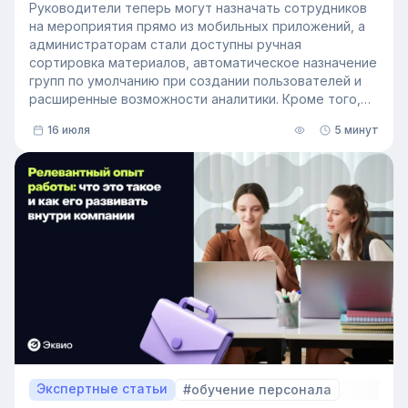
Руководители теперь могут назначать сотрудников
на мероприятия прямо из мобильных приложений, а
администраторам стали доступны ручная
сортировка материалов, автоматическое назначение
групп по умолчанию при создании пользователей и
расширенные возможности аналитики. Кроме того,
поиск на платформе стал еще эффективнее — теперь
16 июля
5 минут
он охватывает и материалы из раздела «Проводник».
Экспертные статьи
#обучение персонала