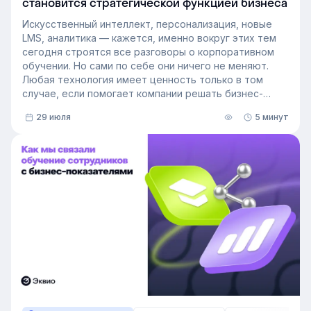
становится стратегической функцией бизнеса
Искусственный интеллект, персонализация, новые
LMS, аналитика — кажется, именно вокруг этих тем
сегодня строятся все разговоры о корпоративном
обучении. Но сами по себе они ничего не меняют.
Любая технология имеет ценность только в том
случае, если помогает компании решать бизнес-
задачи.
29 июля
5 минут
Сегодня бизнес интересует уже не выбор
инструментов, а их результат: какое влияние
обучение оказывает на компанию и можно ли этот
эффект измерить. Такой взгляд меняет подходы к
развитию сотрудников, требования к HR и L&D, а
также на критерии выбора LMS.
В этой статье разбираем, почему это происходит и
как эти изменения повлияют на корпоративное
обучение в ближайшие годы. Материал подготовлен
на основе интервью коммерческого директора
Эквио Леонида Бутакова для подкаста HR4People.