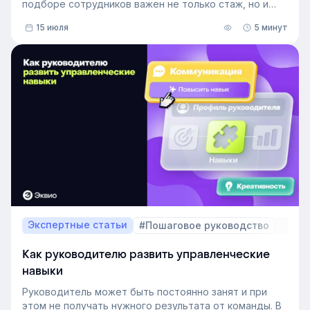
подборе сотрудников важен не только стаж, но и
релевантный опыт.
15 июля
5 минут
В этой статье разберём, релевантный опыт работы
— что это на практике, как оценивать его при найме
и внутренних переводах, почему не всегда стоит
искать полностью готовых специалистов и как
развивать нужные компетенции внутри компании.
Экспертные статьи
#Пошаговое руководство
Как руководителю развить управленческие
навыки
Руководитель может быть постоянно занят и при
этом не получать нужного результата от команды. В