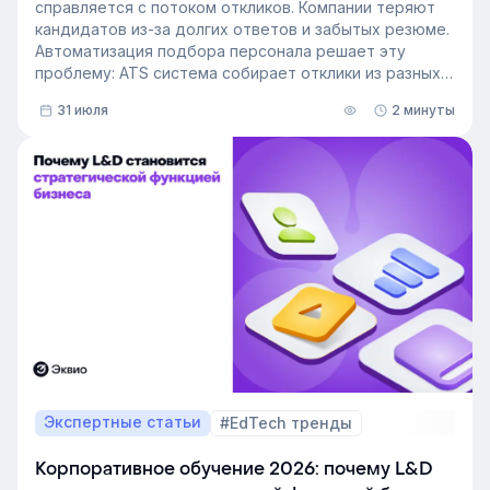
справляется с потоком откликов. Компании теряют
кандидатов из-за долгих ответов и забытых резюме.
Автоматизация подбора персонала решает эту
проблему: ATS система собирает отклики из разных
источников, ведет кандидата по этапам воронки и
31 июля
2 минуты
снимает с рекрутера рутину. Сегодня программа для
рекрутинга – это базовый инструмент для быстрого
и системного закрытия вакансий.
Экспертные статьи
#EdTech тренды
Корпоративное обучение 2026: почему L&D