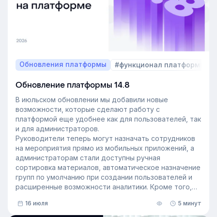
Обновления платформы
#функционал платформы
Обновление платформы 14.8
В июльском обновлении мы добавили новые
возможности, которые сделают работу с
платформой еще удобнее как для пользователей, так
и для администраторов.
Руководители теперь могут назначать сотрудников
на мероприятия прямо из мобильных приложений, а
администраторам стали доступны ручная
сортировка материалов, автоматическое назначение
групп по умолчанию при создании пользователей и
расширенные возможности аналитики. Кроме того,
поиск на платформе стал еще эффективнее — теперь
16 июля
5 минут
он охватывает и материалы из раздела «Проводник».