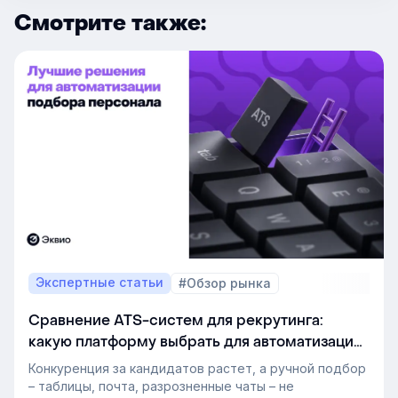
Смотрите также:
Экспертные статьи
#Обзор рынка
Сравнение ATS-систем для рекрутинга:
какую платформу выбрать для автоматизации
подбора персонала
Конкуренция за кандидатов растет, а ручной подбор
– таблицы, почта, разрозненные чаты – не