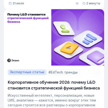
31 июля
2 минуты
снимает с рекрутера рутину. Сегодня программа для
рекрутинга – это базовый инструмент для быстрого
и системного закрытия вакансий.
Экспертные статьи
#EdTech тренды
Корпоративное обучение 2026: почему L&D
становится стратегической функцией бизнеса
Искусственный интеллект, персонализация, новые
LMS, аналитика — кажется, именно вокруг этих тем
сегодня строятся все разговоры о корпоративном