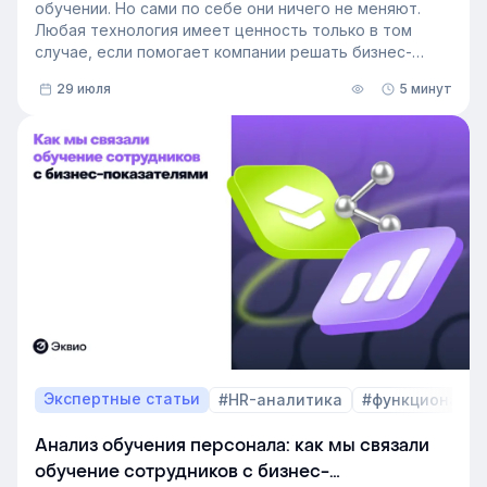
обучении. Но сами по себе они ничего не меняют.
Любая технология имеет ценность только в том
случае, если помогает компании решать бизнес-
задачи.
29 июля
5 минут
Сегодня бизнес интересует уже не выбор
инструментов, а их результат: какое влияние
обучение оказывает на компанию и можно ли этот
эффект измерить. Такой взгляд меняет подходы к
развитию сотрудников, требования к HR и L&D, а
также на критерии выбора LMS.
В этой статье разбираем, почему это происходит и
как эти изменения повлияют на корпоративное
обучение в ближайшие годы. Материал подготовлен
на основе интервью коммерческого директора
Эквио Леонида Бутакова для подкаста HR4People.
Экспертные статьи
#HR-аналитика
#функционал 
Анализ обучения персонала: как мы связали
обучение сотрудников с бизнес-