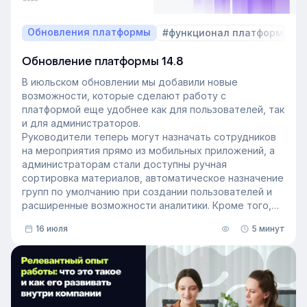
Обновления платформы
#функционал платформы
Обновление платформы 14.8
В июльском обновлении мы добавили новые
возможности, которые сделают работу с
платформой еще удобнее как для пользователей, так
и для администраторов.
Руководители теперь могут назначать сотрудников
на мероприятия прямо из мобильных приложений, а
администраторам стали доступны ручная
сортировка материалов, автоматическое назначение
групп по умолчанию при создании пользователей и
расширенные возможности аналитики. Кроме того,
поиск на платформе стал еще эффективнее — теперь
16 июля
5 минут
он охватывает и материалы из раздела «Проводник».