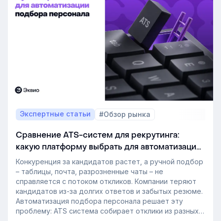
Экспертные статьи
#Обзор рынка
Сравнение ATS-систем для рекрутинга:
какую платформу выбрать для автоматизации
подбора персонала
Конкуренция за кандидатов растет, а ручной подбор
– таблицы, почта, разрозненные чаты – не
справляется с потоком откликов. Компании теряют
кандидатов из-за долгих ответов и забытых резюме.
Автоматизация подбора персонала решает эту
проблему: ATS система собирает отклики из разных
источников, ведет кандидата по этапам воронки и