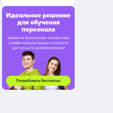
Идеальное решение
для обучения
персонала
Закажите бесплатную экспертную
онлайн-консультацию и получите
доступ на 14 дней бесплатно!
Попробовать бесплатно