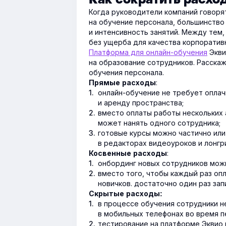
Когда руководители компаний говоря
на обучение персонала, большинство
и интенсивность занятий. Между тем
без ущерба для качества корпоратив
Платформа для онлайн-обучения
Экви
на образование сотрудников. Расска
обучения персонала.
:
Прямые расходы
онлайн-обучение не требует оплач
и аренду пространства;
вместо оплаты работы нескольких 
может нанять одного сотрудника;
готовые курсы можно частично ил
в редакторах видеоуроков и лонгр
:
Косвенные расходы
онбординг новых сотрудников можн
вместо того, чтобы каждый раз оп
новичков. достаточно один раз за
Скрытые расходы:
в процессе обучения сотрудники н
в мобильных телефонах во время пе
тестирование на платформе Эквио 