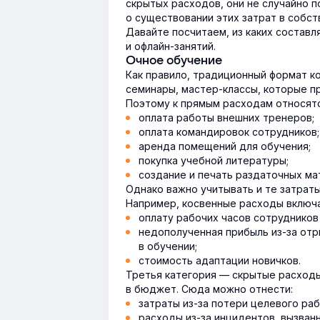
скрытых расходов, они не случайно 
о существовании этих затрат в собст
Давайте посчитаем, из каких состав
и офлайн-занятий.
Очное обучение
Как правило, традиционный формат к
семинары, мастер-классы, которые пр
Поэтому к прямым расходам относятс
оплата работы внешних тренеров;
оплата командировок сотрудников;
аренда помещений для обучения;
покупка учебной литературы;
создание и печать раздаточных ма
Однако важно учитывать и те затраты
Например, косвенные расходы включ
оплату рабочих часов сотрудников 
недополученная прибыль из-за отр
в обучении;
стоимость адаптации новичков.
Третья категория — скрытые расходы
в бюджет. Сюда можно отнести:
затраты из-за потери целевого ра
расходы из-за инцидентов, вызван