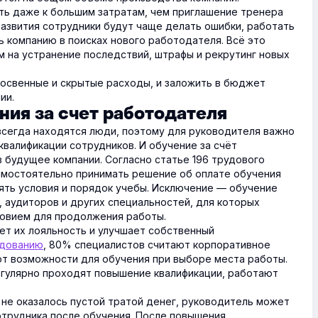
ь даже к большим затратам, чем приглашение тренера
 развития сотрудники будут чаще делать ошибки, работать
ь компанию в поисках нового работодателя. Всё это
 на устранение последствий, штрафы и рекрутинг новых
косвенные и скрытые расходы, и заложить в бюджет
ии.
ия за счет работодателя
всегда находятся люди, поэтому для руководителя важно
валификации сотрудников. И обучение за счёт
 будущее компании. Согласно статье 196 трудового
амостоятельно принимать решение об оплате обучения
ть условия и порядок учебы. Исключение — обучение
, аудиторов и других специальностей, для которых
ловием для продолжения работы.
ет их лояльность и улучшает собственный
едованию
, 80% специалистов считают корпоративное
т возможности для обучения при выборе места работы.
егулярно проходят повышение квалификации, работают
 не оказалось пустой тратой денег, руководитель может
отрудника после обучения. После повышения