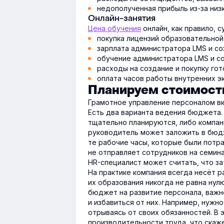
недополученная прибыль из-за низ
Онлайн-занятия
Цена обучения
онлайн, как правило, 
покупка лицензий образовательной
зарплата администратора LMS и соз
обучение администратора LMS и со
расходы на создание и покупку гот
оплата часов работы внутренних э
Планируем стоимость
Грамотное управление персоналом в
Есть два варианта ведения бюджета.
тщательно планируются, либо компан
руководитель может заложить в бюдж
те рабочие часы, которые были потра
не отправляет сотрудников на семин
HR-специалист может считать, что за
На практике компания всегда несёт 
их образования никогда не равна нул
бюджет на развитие персонала, важн
и избавиться от них. Например, нужн
отрываясь от своих обязанностей. В
производительности труда, что скаж