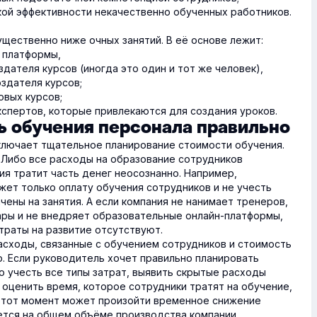
кой эффективности некачественно обученных работников.
существенно ниже очных занятий. В её основе лежит:
 платформы,
дателя курсов (иногда это один и тот же человек),
здателя курсов;
овых курсов;
кспертов, которые привлекаются для создания уроков.
 обучения персонала правильно
ключает тщательное планирование стоимости обучения.
 Либо все расходы на образование сотрудников
ия тратит часть денег неосознанно. Например,
ет только оплату обучения сотрудников и не учесть
чены на занятия. А если компания не нанимает тренеров,
ары и не внедряет образовательные онлайн-платформы,
траты на развитие отсутствуют.
расходы, связанные с обучением сотрудников и стоимость
ю. Если руководитель хочет правильно планировать
о учесть все типы затрат, выявить скрытые расходы
о оценить время, которое сотрудники тратят на обучение,
 этот момент может произойти временное снижение
ется на общем объёме производства компании.