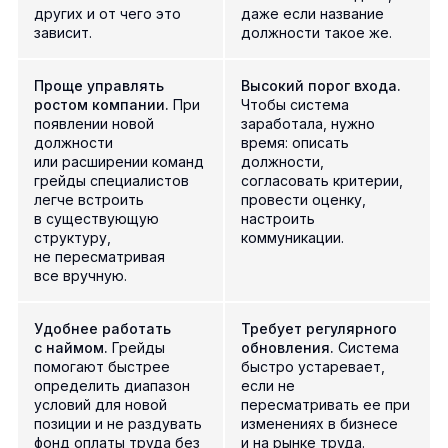
других и от чего это
даже если название
зависит.
должности такое же.
Проще управлять
Высокий порог входа.
ростом компании.
При
Чтобы система
появлении новой
заработала, нужно
должности
время: описать
или расширении команд
должности,
грейды специалистов
согласовать критерии,
легче встроить
провести оценку,
в существующую
настроить
структуру,
коммуникации.
не пересматривая
все вручную.
Удобнее работать
Требует регулярного
с наймом.
Грейды
обновления.
Система
помогают быстрее
быстро устаревает,
определить диапазон
если не
условий для новой
пересматривать ее при
позиции и не раздувать
изменениях в бизнесе
фонд оплаты труда без
и на рынке труда.