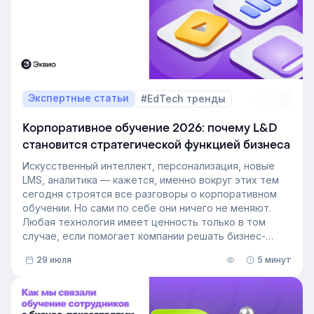
Экспертные статьи
#EdTech тренды
Корпоративное обучение 2026: почему L&D
становится стратегической функцией бизнеса
Искусственный интеллект, персонализация, новые
LMS, аналитика — кажется, именно вокруг этих тем
сегодня строятся все разговоры о корпоративном
обучении. Но сами по себе они ничего не меняют.
Любая технология имеет ценность только в том
случае, если помогает компании решать бизнес-
задачи.
29 июля
5 минут
Сегодня бизнес интересует уже не выбор
инструментов, а их результат: какое влияние
обучение оказывает на компанию и можно ли этот
эффект измерить. Такой взгляд меняет подходы к