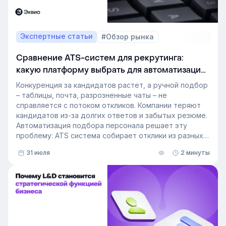
Экспертные статьи
#Обзор рынка
Сравнение ATS-систем для рекрутинга:
какую платформу выбрать для автоматизации
подбора персонала
Конкуренция за кандидатов растет, а ручной подбор
– таблицы, почта, разрозненные чаты – не
справляется с потоком откликов. Компании теряют
кандидатов из-за долгих ответов и забытых резюме.
Автоматизация подбора персонала решает эту
проблему: ATS система собирает отклики из разных
источников, ведет кандидата по этапам воронки и
31 июля
2 минуты
снимает с рекрутера рутину. Сегодня программа для
рекрутинга – это базовый инструмент для быстрого
и системного закрытия вакансий.