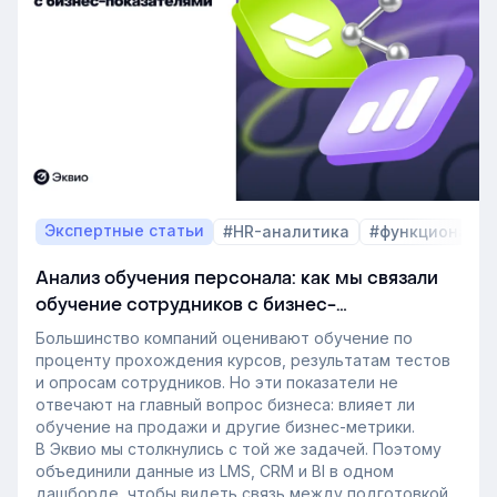
развитию сотрудников, требования к HR и L&D, а
также на критерии выбора LMS.
В этой статье разбираем, почему это происходит и
как эти изменения повлияют на корпоративное
обучение в ближайшие годы. Материал подготовлен
на основе интервью коммерческого директора
Эквио Леонида Бутакова для подкаста HR4People.
Экспертные статьи
#HR-аналитика
#функционал 
Анализ обучения персонала: как мы связали
обучение сотрудников с бизнес-
показателями
Большинство компаний оценивают обучение по
проценту прохождения курсов, результатам тестов
и опросам сотрудников. Но эти показатели не
отвечают на главный вопрос бизнеса: влияет ли
обучение на продажи и другие бизнес-метрики.
В Эквио мы столкнулись с той же задачей. Поэтому
объединили данные из LMS, CRM и BI в одном
дашборде, чтобы видеть связь между подготовкой