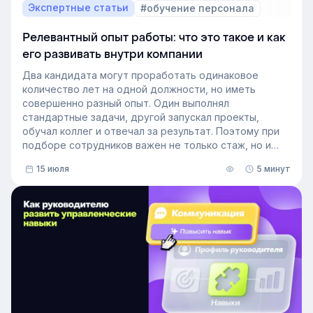
Экспертные статьи
#обучение персонала
Релевантный опыт работы: что это такое и как
его развивать внутри компании
Два кандидата могут проработать одинаковое
количество лет на одной должности, но иметь
совершенно разный опыт. Один выполнял
стандартные задачи, другой запускал проекты,
обучал коллег и отвечал за результат. Поэтому при
подборе сотрудников важен не только стаж, но и
релевантный опыт.
15 июля
5 минут
В этой статье разберём, релевантный опыт работы
— что это на практике, как оценивать его при найме
и внутренних переводах, почему не всегда стоит
искать полностью готовых специалистов и как
развивать нужные компетенции внутри компании.