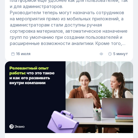
платформой еще удобнее как для пользователей, так
и для администраторов.
Руководители теперь могут назначать сотрудников
на мероприятия прямо из мобильных приложений, а
администраторам стали доступны ручная
сортировка материалов, автоматическое назначение
групп по умолчанию при создании пользователей и
расширенные возможности аналитики. Кроме того,
поиск на платформе стал еще эффективнее — теперь
16 июля
5 минут
он охватывает и материалы из раздела «Проводник».